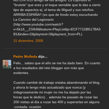
AUTENTICO amigo de tus amigos. Es cojonudo lo
"brutote" que eres y el toque sensible que le das a cierto
tipo de aspectos ej. el tema de Miguel y sus retoños.
ARRIBA ESPAÑA!! (es que de fondo estoy escuchando
La Cancion del Legionario
(http://www.youtube.com/watch?
v=5k16__ZGlh8&feature=PlayList&p=ECF771DB517BA3
B1&index=2&playnext=3&playnext_from=PL)
31 diciembre, 2008
Pedro Molleda
dijo...
Felix... sabes que el año se me ha dado bien. En cuanto
a los resultados del reto blogger son más que
evidentes.
Cuando cambié de trabajo estaba abandonando el blog,
y ahora lo tengo más actualizado que nunca (y
milagrosamente mi mujer no me ha dejado por las
horas que le dedico)... además he pasado de rozar las
200 visitas al día a rozar las 400 y superarlas en alguna
-contada- ocasión