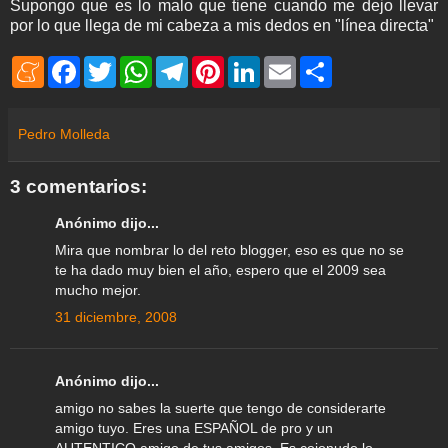
Supongo que es lo malo que tiene cuando me dejo llevar
por lo que llega de mi cabeza a mis dedos en "línea directa"
M
F
T
W
T
P
L
E
S
e
a
w
h
e
i
i
m
h
n
c
i
a
l
n
n
a
a
e
e
t
t
e
t
k
i
r
a
b
t
s
g
e
e
l
e
Pedro Molleda
m
o
e
A
r
r
d
e
o
r
p
a
e
I
k
p
m
s
n
3 comentarios:
t
Anónimo dijo...
Mira que nombrar lo del reto blogger, eso es que no se
te ha dado muy bien el año, espero que el 2009 sea
mucho mejor.
31 diciembre, 2008
Anónimo dijo...
amigo no sabes la suerte que tengo de considerarte
amigo tuyo. Eres una ESPAÑOL de pro y un