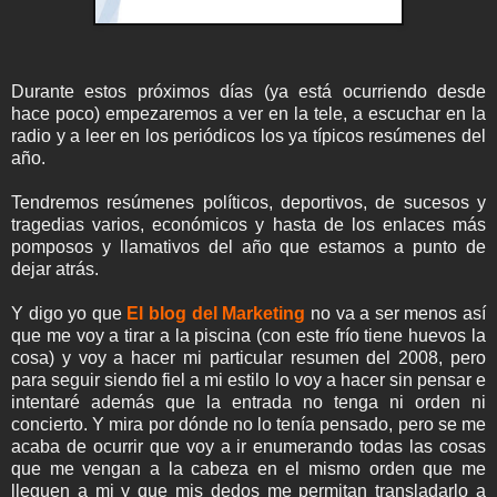
Durante estos próximos días (ya está ocurriendo desde
hace poco) empezaremos a ver en la tele, a escuchar en la
radio y a leer en los periódicos los ya típicos resúmenes del
año.
Tendremos resúmenes políticos, deportivos, de sucesos y
tragedias varios, económicos y hasta de los enlaces más
pomposos y llamativos del año que estamos a punto de
dejar atrás.
Y digo yo que
El blog del Marketing
no va a ser menos así
que me voy a tirar a la piscina (con este frío tiene huevos la
cosa) y voy a hacer mi particular resumen del 2008, pero
para seguir siendo fiel a mi estilo lo voy a hacer sin pensar e
intentaré además que la entrada no tenga ni orden ni
concierto. Y mira por dónde no lo tenía pensado, pero se me
acaba de ocurrir que voy a ir enumerando todas las cosas
que me vengan a la cabeza en el mismo orden que me
lleguen a mi y que mis dedos me permitan transladarlo a