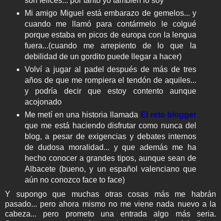
son felices... por tanto yo también lo soy
Mi amigo Miguel está embarazo de gemelos... y
cuando me llamó para contármelo le colgué
porque estaba en picos de europa con la lengua
fuera...(cuando me arrepiento de lo que la
debilidad de un gordito puede llegar a hacer)
Volví a jugar al padel después de más de tres
años de que me rompiera el tendón de aquiles...
y podría decir que estoy contento aunque
acojonado
Me metí en una historia llamada
El reto blogger
que me está haciendo disfrutar como nunca del
blog, a pesar de exigencias y debates internos
de dudosa moralidad... y que además me ha
hecho conocer a grandes tipos, aunque sean de
Albacete (bueno, y un español valenciano que
aún no conozco face to face)
Y supongo que muchas otras cosas más me habrán
pasado... pero ahora mismo no me viene nada nuevo a la
cabeza... pero prometo una entrada algo más seria.