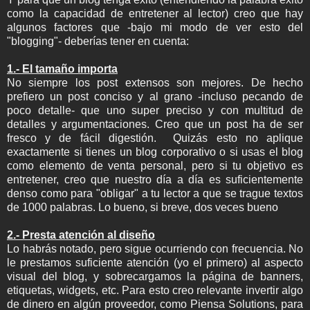
como la capacidad de entretener al lector) creo que hay
algunos factores que -bajo mi modo de ver esto del
"blogging"- deberías tener en cuenta:
1.- El tamaño importa
No siempre los post extensos son mejores. De hecho
prefiero un post conciso y al grano -incluso pecando de
poco detalle- que uno super preciso y con multitud de
detalles y argumentaciones. Creo que un post ha de ser
fresco y de fácil digestión. Quizás esto no aplique
exactamente si tienes un blog corporativo o si usas el blog
como elemento de venta personal, pero si tu objetivo es
entretener, creo que nuestro día a día es suficientemente
denso como para "obligar" a tu lector a que se trague textos
de 1000 palabras. Lo bueno, si breve, dos veces bueno
2.- Presta atención al diseño
Lo habrás notado, pero sigue ocurriendo con frecuencia. No
le prestamos suficiente atención (yo el primero) al aspecto
visual del blog, y sobrecargamos la página de banners,
etiquetas, widgets, etc. Para esto creo relevante invertir algo
de dinero en algún proveedor, como Piensa Solutions, para