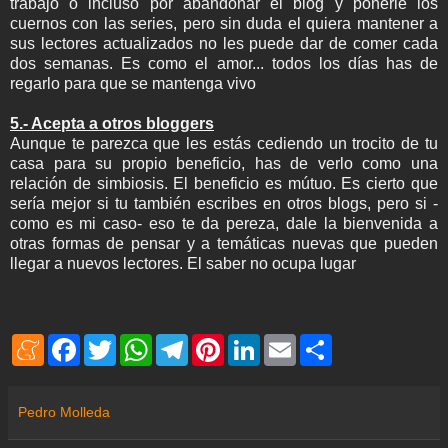
trabajo o incluso por abandonar el blog y ponerle los
cuernos con las series, pero sin duda el quiera mantener a
sus lectores actualizados no les puede dar de comer cada
dos semanas. Es como el amor... todos los días has de
regarlo para que se mantenga vivo
5.- Acepta a otros bloggers
Aunque te parezca que les estás cediendo un trocito de tu
casa para su propio beneficio, has de verlo como una
relación de simbiosis. El beneficio es mútuo. Es cierto que
sería mejor si tu también escribes en otros blogs, pero si -
como es mi caso- eso te da pereza, dale la bienvenida a
otras formas de pensar y a temáticas nuevas que pueden
llegar a nuevos lectores. El saber no ocupa lugar
M
F
T
W
T
P
L
E
S
e
a
w
h
e
i
i
m
h
n
c
i
a
l
n
n
a
a
e
e
t
t
e
t
k
i
r
a
b
t
s
g
e
e
l
e
Pedro Molleda
m
o
e
A
r
r
d
e
o
r
p
a
e
I