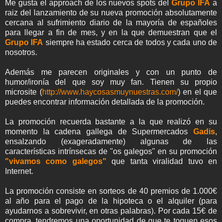
Me gusta el approach de los nuevos spots del
Grupo IFA
a
raiz del lanzamiento de su nueva promoción absolutamente
cercana al sufrimiento diario de la mayoría de españoles
para llegar a fin de mes, y en la que demuestran que el
Grupo IFA
siempre ha estado cerca de todos y cada uno de
nosotros.
Además me parecen originales y con un punto de
humor/ironía del que soy muy fan. Tienen su propio
microsite (
http://www.haycosasmuynuestras.com/
) en el que
puedes encontrar información detallada de la promoción.
La promoción recuerda bastante a la que realizó en su
momento la cadena gallega de Supermercados
Gadis
,
ensalzando (exageradamente) algunas de las
características intrínsecas de "os galegos" en su promoción
"vivamos como galegos"
que tanta viralidad tuvo en
Internet.
La promoción consiste en sorteos de 40 premios de 1.000€
al año para el pago de la hipoteca o el alquiler (para
ayudarnos a sobrevivir, en otras palabras). Por cada 15€ de
compra, tendremos una oportunidad de que te toquen esos