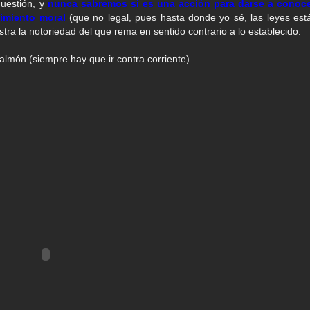
cuestión, y
nunca sabremos si es una acción para darse a conoce
cimiento moral
(que no legal, pues hasta donde yo sé, las leyes est
ra la notoriedad del que rema en sentido contrario a lo establecido.
almón (siempre hay que ir contra corriente)