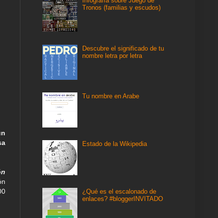
Infografía sobre Juego de
Tronos (familias y escudos)
Descubre el significado de tu
nombre letra por letra
Tu nombre en Arabe
un
sa
Estado de la Wikipedia
ón
ón
00
¿Qué es el escalonado de
enlaces? #bloggerINVITADO