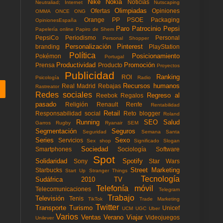
Nike
Nokia
Noticias
Neutraliad; Internet
Nutscaping
Olimpiadas
Ofertas
Opiniones
OMMA
ONCE
ONG
Orange
PP
PSOE
Packaging
OpinionesEspaña
Paro
Patrocinio
Pepsi
Papelería online
Papiro de Shem
PepsiCo
Periodismo
Personal
Personal Shopper
Personalización
Pinterest
branding
PlayStation
Política
Posicionamiento
Pokémon
Portugal
Productividad
Promoción
Prensa
Producto
Proyectos
Publicidad
Ranking
ROI
Psicología
Radio
Recursos humanos
Real Madrid
Rebajas
Rastreator
Redes sociales
Regreso al
Reebok
Regalos
pasado
Religión
Renault
Renfe
Rentabilidad
Retail
Responsabilidad social
Reto blogger
Roland
Running
SEO
Salud
Garros
Rugby
Ryanair
SEM
Segmentación
Seguros
Seguridad
Semana Santa
Series
Sexo
Servicios
Sex shop
Significado
Slogan
Sociedad
Smartphones
Sociología
Software
Spot
Solidaridad
Spotify
Sony
Star Wars
Street Marketing
Starbucks
Start Up
Stranger Things
Tecnología
Sudáfrica 2010
TV
Telefonía móvil
Telecomunicaciones
Telegram
Trabajo
Televisión
Tenis
TikTok
Trade Marketing
Twitter
Transporte
Turismo
Unicef
UCM
UGC
Uber
Varios
Ventas
Verano
Viajar
Videojuegos
Unilever