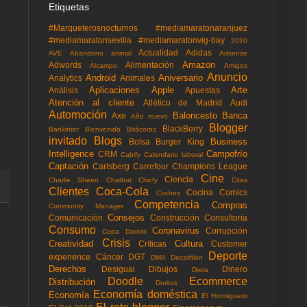
Etiquetas
#Marqueterosnocturnos
#mediamaratonaranjuez
#mediamaratonsevilla
#mediamaratonvig-bay
2020
Actualidad
Adidas
AVE
Abandono animal
Adsense
Amazon
Adwords
Alimentación
Alcampo
Amigos
Anuncio
Android
Aniversario
Analytics
Animales
Aplicaciones
Apple
Arte
Análisis
Apuestas
Atención al cliente
Atlético de Madrid
Audi
Automoción
Baloncesto
Banca
Axe
Año nuevo
Blogger
BlackBerry
Bankinter
Bienvenida
Bitácoras
invitado
Blogs
Business
Bolsa
Burger King
Intelligence
Campofrío
CRM
Cabify
Calendario laboral
Captación
Carlsberg
Carrefour
Champions League
Cine
Ciencia
Charlie Sheen
Chatbot
Chicfy
Citas
Clientes
Coca-Cola
Cocina
Comics
Coches
Competencia
Compras
Community Manager
Consejos
Comunicación
Construcción
Consultoría
Consumo
Coronavirus
Corrupción
Copa Davids
Crisis
Creatividad
Cultura
Críticas
Customer
Deporte
experience
Cáncer
DGT
DMA
Decathlon
Derechos
Desigual
Dibujos
Dinero
Dieta
Doodle
Ecommerce
Distribución
Doritos
Economía doméstica
Economía
El Hormiguero