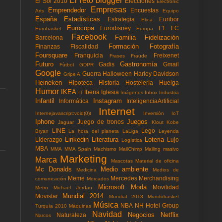
El reto blogger
El Sol 2010
Elecciones
Electronic
Empresas
Emprendedor
Encuestas
Arts
Equipo
España
Estadísticas
Estrategia
Euribor
Etica
Eurocopa
Eurodisney
F1
FC
Eurobasket
Europa
Facebook
Familia
Fidelización
Barcelona
Formación
Fotografía
Finanzas
Fiscalidad
Foursquare
Franquicia
Freixenet
Frases
Fraude
Futuro
Gastronomía
Gadis
Gmail
Fùtbol
GDPR
Google
Guerra
Halloween
Harley Davidson
Gripe A
Heineken
Hipoteca
Historia
Hostelería
Huelga
Humor
IKEA
Iberia
Iglesia
IT
Imágenes
Inbox
Industria
Infantil
Instagram
Informática
InteligenciaArtificial
Internet
Internejavascript:void(0)t
Inversión
IoT
Iphone
Juegos
Juego de tronos
Jaguar
Klout
Kobe
LINE
Lego
Bryan
La hora del planeta
LaLiga
Leyenda
Linkedin
Literatura
Loteria
Liderazgo
Lujo
Logística
MBA
MMA
MMA Spain
Machismo
MailChimp
Mailing masivo
Marketing
Marca
Mascotas
Material de oficina
Mc Donalds
Medio ambiente
Medicina
Medios de
Meme
Mercedes
Merchandising
comunicación
Mercados
Microsoft
Moda
Movilidad
Metro
Michael Jordan
Mundial 2014
Movistar
Mundial 2018
Mundobasket
Música
NBA
NH Hotel Group
Turquía 2010
Máquinas
Navidad
Negocios
Netflix
Naturaleza
Narcos