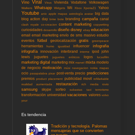
Viral
Vino
Vivienda
Vodafone
Volkswagen
Virus
Whatsapp
Wii
Yahoo
Walkers
Widgets
Xbox
XperiaZ1
Youtube
big data
aniv
apple mapas
astrología
avatar
campaña
blog action day
branding
canal
bmw
bote
content marketing
clash royale
co-creacion
copywriting
diseño
disney
educacion
curiosidades
desarrollo
ebay
email
email marketing
envío de sms masivo
estudio
fútbol
gratis
eventos
geolocalización
greenpeace
infografia
herramientas
influencer
humo
igualdad
infografía
innovación
interbrand
ipod
john
interne
lewis
juguetes
logos
juguetes eróticos
lucasfilm
marketing digital
mixta
marketing mix
modelo
marvel
motivación
de negocio
músi
navegacion
nokia mapas
predicciones
ocio
post-venta
precio
pasapalabra
pixar
premios
publicidad movil
product placement
reMarkable
restauración
realidad aumentada
rich media
rovio
samsung
skype
sorteo
subastas
taxi
terrorismo
vacaciones
transformación
universidad
valores
volvo
your
Es tendencia
Tradición y tecnología. Palomas
mensajeras que se convierten