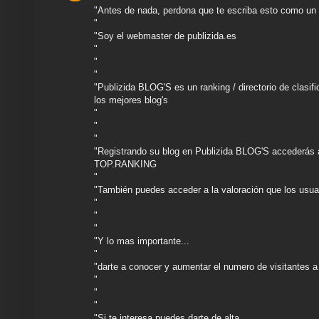
"Antes de nada, perdona que te escriba esto como un c
"
"Soy el webmaster de publizida.es
"
"
"
"Publizida BLOG'S es un ranking / directorio de clasif
los mejores blog's
"
"
"
"Registrando su blog en Publizida BLOG'S accederás al 
TOP.RANKING
"
"También puedes acceder a la valoración que los usua
"
"
"
"Y lo mas importante...
"
"darte a conocer y aumentar el numero de visitantes 
"
"
"
"Si te interesa puedes darte de alta