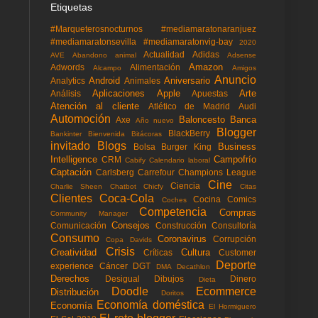
Etiquetas
#Marqueterosnocturnos
#mediamaratonaranjuez
#mediamaratonsevilla
#mediamaratonvig-bay
2020
Actualidad
Adidas
AVE
Abandono animal
Adsense
Amazon
Adwords
Alimentación
Alcampo
Amigos
Anuncio
Android
Aniversario
Analytics
Animales
Aplicaciones
Apple
Arte
Análisis
Apuestas
Atención al cliente
Atlético de Madrid
Audi
Automoción
Baloncesto
Banca
Axe
Año nuevo
Blogger
BlackBerry
Bankinter
Bienvenida
Bitácoras
invitado
Blogs
Business
Bolsa
Burger King
Intelligence
Campofrío
CRM
Cabify
Calendario laboral
Captación
Carlsberg
Carrefour
Champions League
Cine
Ciencia
Charlie Sheen
Chatbot
Chicfy
Citas
Clientes
Coca-Cola
Cocina
Comics
Coches
Competencia
Compras
Community Manager
Consejos
Comunicación
Construcción
Consultoría
Consumo
Coronavirus
Corrupción
Copa Davids
Crisis
Creatividad
Cultura
Críticas
Customer
Deporte
experience
Cáncer
DGT
DMA
Decathlon
Derechos
Desigual
Dibujos
Dinero
Dieta
Doodle
Ecommerce
Distribución
Doritos
Economía doméstica
Economía
El Hormiguero