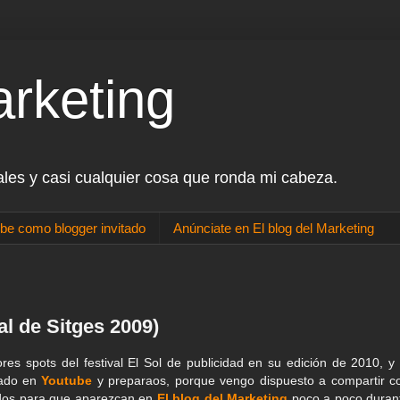
arketing
ales y casi cualquier cosa que ronda mi cabeza.
be como blogger invitado
Anúnciate en El blog del Marketing
al de Sitges 2009)
res spots del festival El Sol de publicidad en su edición de 2010, y 
tado en
Youtube
y preparaos, porque vengo dispuesto a compartir c
dos para que aparezcan en
El blog del Marketing
poco a poco duran