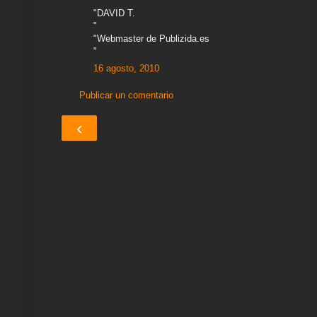
"
"DAVID T.
"
"Webmaster de Publizida.es
"
16 agosto, 2010
Publicar un comentario
‹