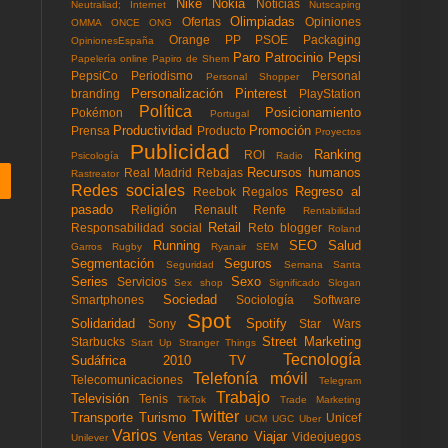
Nike
Nokia
Noticias
Neutraliad; Internet
Nutscaping
Olimpiadas
Ofertas
Opiniones
OMMA
ONCE
ONG
Orange
PP
PSOE
Packaging
OpinionesEspaña
Paro
Patrocinio
Pepsi
Papelería online
Papiro de Shem
PepsiCo
Periodismo
Personal
Personal Shopper
Personalización
Pinterest
branding
PlayStation
Política
Posicionamiento
Pokémon
Portugal
Productividad
Promoción
Prensa
Producto
Proyectos
Publicidad
Ranking
ROI
Psicología
Radio
Recursos humanos
Real Madrid
Rebajas
Rastreator
Redes sociales
Regreso al
Reebok
Regalos
pasado
Religión
Renault
Renfe
Rentabilidad
Retail
Responsabilidad social
Reto blogger
Roland
Running
SEO
Salud
Garros
Rugby
Ryanair
SEM
Segmentación
Seguros
Seguridad
Semana Santa
Series
Sexo
Servicios
Sex shop
Significado
Slogan
Sociedad
Smartphones
Sociología
Software
Spot
Solidaridad
Spotify
Sony
Star Wars
Street Marketing
Starbucks
Start Up
Stranger Things
Tecnología
Sudáfrica 2010
TV
Telefonía móvil
Telecomunicaciones
Telegram
Trabajo
Televisión
Tenis
TikTok
Trade Marketing
Twitter
Transporte
Turismo
Unicef
UCM
UGC
Uber
Varios
Ventas
Verano
Viajar
Videojuegos
Unilever