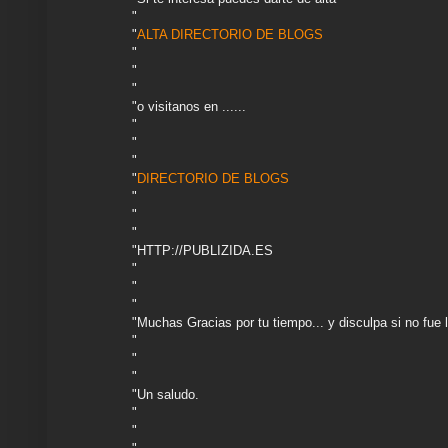
"
"
ALTA DIRECTORIO DE BLOGS
"
"
"
"o visitanos en ......
"
"
"
"
DIRECTORIO DE BLOGS
"
"
"
"HTTP://PUBLIZIDA.ES
"
"
"
"Muchas Gracias por tu tiempo... y disculpa si no fue
"
"
"
"Un saludo.
"
"