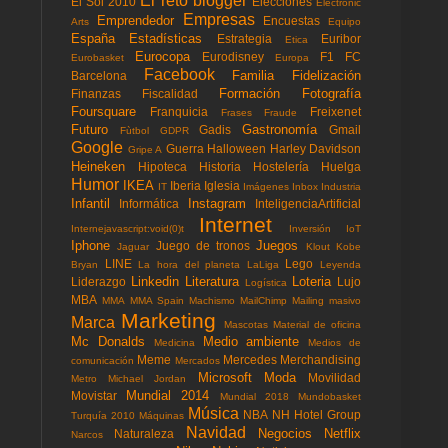
El reto blogger
El Sol 2010
Elecciones
Electronic
Empresas
Emprendedor
Encuestas
Arts
Equipo
España
Estadísticas
Estrategia
Euribor
Etica
Eurocopa
Eurodisney
F1
FC
Eurobasket
Europa
Facebook
Familia
Fidelización
Barcelona
Formación
Fotografía
Finanzas
Fiscalidad
Foursquare
Franquicia
Freixenet
Frases
Fraude
Futuro
Gastronomía
Gadis
Gmail
Fùtbol
GDPR
Google
Guerra
Halloween
Harley Davidson
Gripe A
Heineken
Hipoteca
Historia
Hostelería
Huelga
Humor
IKEA
Iberia
Iglesia
IT
Imágenes
Inbox
Industria
Infantil
Instagram
Informática
InteligenciaArtificial
Internet
Internejavascript:void(0)t
Inversión
IoT
Iphone
Juegos
Juego de tronos
Jaguar
Klout
Kobe
LINE
Lego
Bryan
La hora del planeta
LaLiga
Leyenda
Linkedin
Literatura
Loteria
Liderazgo
Lujo
Logística
MBA
MMA
MMA Spain
Machismo
MailChimp
Mailing masivo
Marketing
Marca
Mascotas
Material de oficina
Mc Donalds
Medio ambiente
Medicina
Medios de
Meme
Mercedes
Merchandising
comunicación
Mercados
Microsoft
Moda
Movilidad
Metro
Michael Jordan
Mundial 2014
Movistar
Mundial 2018
Mundobasket
Música
NBA
NH Hotel Group
Turquía 2010
Máquinas
Navidad
Negocios
Netflix
Naturaleza
Narcos