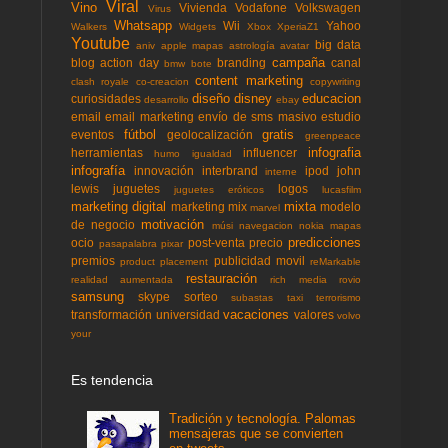
Viral
Vino
Vivienda
Vodafone
Volkswagen
Virus
Whatsapp
Wii
Yahoo
Walkers
Widgets
Xbox
XperiaZ1
Youtube
big data
aniv
apple mapas
astrología
avatar
campaña
blog action day
branding
canal
bmw
bote
content marketing
clash royale
co-creacion
copywriting
diseño
disney
educacion
curiosidades
desarrollo
ebay
email
email marketing
envío de sms masivo
estudio
fútbol
gratis
eventos
geolocalización
greenpeace
infografia
herramientas
influencer
humo
igualdad
infografía
innovación
interbrand
ipod
john
interne
lewis
juguetes
logos
juguetes eróticos
lucasfilm
marketing digital
mixta
marketing mix
modelo
marvel
motivación
de negocio
músi
navegacion
nokia mapas
predicciones
ocio
post-venta
precio
pasapalabra
pixar
premios
publicidad movil
product placement
reMarkable
restauración
realidad aumentada
rich media
rovio
samsung
skype
sorteo
subastas
taxi
terrorismo
vacaciones
transformación
universidad
valores
volvo
your
Es tendencia
Tradición y tecnología. Palomas
mensajeras que se convierten