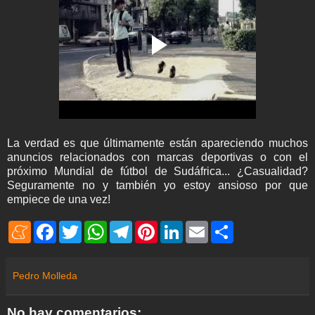
La verdad es que últimamente están apareciendo muchos
anuncios relacionados con marcas deportivas o con el
próximo Mundial de fútbol de Sudáfrica... ¿Casualidad?
Seguramente no y también yo estoy ansioso por que
empiece de una vez!
M
F
T
W
T
P
L
E
S
e
a
w
h
e
i
i
m
h
n
c
i
a
l
n
n
a
a
e
e
t
t
e
t
k
i
r
a
b
t
s
g
e
e
l
e
Pedro Molleda
m
o
e
A
r
r
d
e
o
r
p
a
e
I
k
p
m
s
n
No hay comentarios: