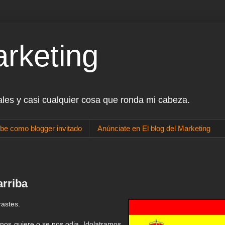
arketing
ales y casi cualquier cosa que ronda mi cabeza.
be como blogger invitado
Anúnciate en El blog del Marketing
rriba
rastes.
nos quiere o se nos odia. Idolatramos