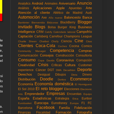
Anuncio
Android
Aniversario
Analytics
Animales
Aplicaciones
Apple
Arte
Análisis
Apuestas
Atención al cliente
Atlético de Madrid
Audi
Automoción
Baloncesto
Banca
Axe
Año nuevo
Blogger
BlackBerry
Bankinter
Bienvenida
Bitácoras
invitado
Blogs
Business
Bolsa
Burger King
Intelligence
Campofrío
CRM
Cabify
Calendario laboral
Captación
Carlsberg
Carrefour
Champions League
de
Cine
Ciencia
Charlie Sheen
Chatbot
Chicfy
Citas
le
Clientes
Coca-Cola
Cocina
Comics
Coches
Competencia
e,
Compras
Community Manager
Consejos
se
Comunicación
Construcción
Consultoría
Consumo
Coronavirus
Corrupción
el
Copa Davids
Crisis
Creatividad
Cultura
Críticas
Customer
Deporte
experience
Cáncer
DGT
DMA
Decathlon
Derechos
Desigual
Dibujos
Dinero
Dieta
si
Doodle
Ecommerce
Distribución
Doritos
do
Economía doméstica
Economía
El Hormiguero
es
El reto blogger
El Sol 2010
Elecciones
Electronic
ta
Empresas
Emprendedor
Encuestas
Arts
Equipo
España
Estadísticas
Estrategia
Euribor
Etica
Eurocopa
Eurodisney
F1
FC
Eurobasket
Europa
a.
Facebook
Familia
Fidelización
Barcelona
en
Formación
Fotografía
Finanzas
Fiscalidad