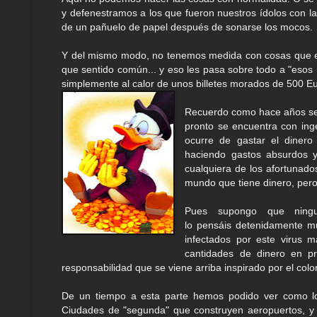
y defenestramos a los que fueron nuestros ídolos con l
de un pañuelo de papel después de sonarse los mocos.
Y del mismo modo, no tenemos medida con cosas que e
que sentido común... y eso les pasa sobre todo a "esos 
simplemente al calor de unos billetes morados de 500 Eu
Recuerdo como hace años se a
pronto se encuentra con ing
ocurre de gastar el diner
haciendo gastos absurdos 
cualquiera de los afortunado
mundo que tiene dinero, pero
Pues supongo que ningu
lo pensáis detenidamente mu
infectados por este virus 
cantidades de dinero en pr
responsabilidad que se viene arriba inspirado por el color
De un tiempo a esta parte hemos podido ver como lo
Ciudades de "segunda" que construyen aeropuertos, y