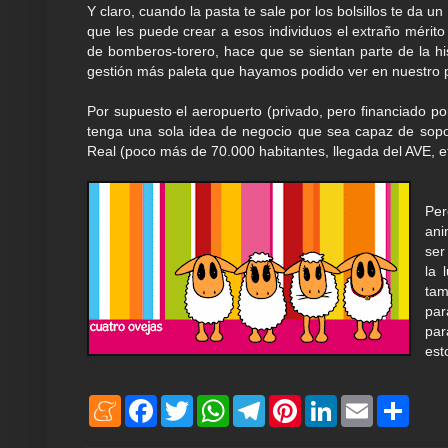
Y claro, cuando la pasta te sale por los bolsillos te da u
que les puede crear a esos individuos el extraño mérit
de bomberos-torero, hace que se sientan parte de la histor
gestión más paleta que hayamos podido ver en nuestro p
Por supuesto el aeropuerto (privado, pero financiado p
tenga una sola idea de negocio que sea capaz de sopor
Real (poco más de 70.000 habitantes, llegada del AVE, et
Per
ani
ser
la 
tam
par
par
est
M
F
T
W
T
P
L
E
S
e
a
w
h
e
i
i
m
h
n
c
i
a
l
n
n
a
a