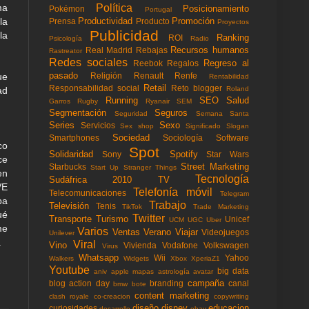
Política
ma
Posicionamiento
Pokémon
Portugal
Productividad
Promoción
la
Prensa
Producto
Proyectos
Publicidad
la
Ranking
ROI
Psicología
Radio
Recursos humanos
Real Madrid
Rebajas
Rastreator
Redes sociales
Regreso al
Reebok
Regalos
pasado
Religión
Renault
Renfe
ue
Rentabilidad
Retail
Responsabilidad social
Reto blogger
Roland
ad
Running
SEO
Salud
Garros
Rugby
Ryanair
SEM
Segmentación
Seguros
Seguridad
Semana Santa
Series
Sexo
Servicios
Sex shop
Significado
Slogan
Sociedad
Smartphones
Sociología
Software
co
Spot
Solidaridad
Spotify
Sony
Star Wars
ce
Street Marketing
Starbucks
Start Up
Stranger Things
en
Tecnología
Sudáfrica 2010
TV
VE
Telefonía móvil
Telecomunicaciones
Telegram
ba
Trabajo
Televisión
Tenis
TikTok
Trade Marketing
ué
Twitter
Transporte
Turismo
Unicef
UCM
UGC
Uber
me
Varios
Ventas
Verano
Viajar
Videojuegos
Unilever
.
Viral
Vino
Vivienda
Vodafone
Volkswagen
Virus
Whatsapp
Wii
Yahoo
Walkers
Widgets
Xbox
XperiaZ1
Youtube
big data
aniv
apple mapas
astrología
avatar
campaña
blog action day
branding
canal
bmw
bote
content marketing
clash royale
co-creacion
copywriting
diseño
disney
educacion
curiosidades
desarrollo
ebay