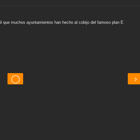
nutil que muchos ayuntamientos han hecho al cobijo del famoso plan E
◯
›