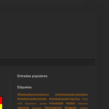
Entradas populares
Etiquetas
#Marqueterosnocturnos
#mediamaratonaranjuez
#mediamaratonsevilla
#mediamaratonvig-bay
2020
Actualidad
Adidas
AVE
Abandono animal
Adsense
Amazon
Adwords
Alimentación
Alcampo
Amigos