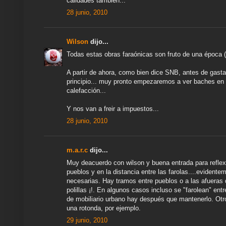
calidades también...
28 junio, 2010
Wilson
dijo...
Todas estas obras faraónicas son fruto de una época 
A partir de ahora, como bien dice SNB, antes de gastar
principio... muy pronto empezaremos a ver baches en las
calefacción...
Y nos van a freir a impuestos...
28 junio, 2010
m.a.r.c
dijo...
Muy deacuerdo con wilson y buena entrada para reflex
pueblos y en la distancia entre las farolas....eviden
necesarias. Hay tramos entre pueblos o a las afueras 
polillas ¡!. En algunos casos incluso se "farolean" en
de mobiliario urbano hay después que mantenerlo. Otr
una rotonda, por ejemplo.
29 junio, 2010