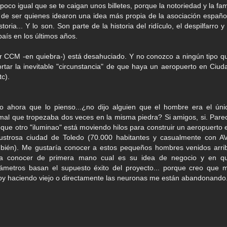
n poco igual que se te caigan unos billetes, porque la notoriedad y la fa
o de ser quienes idearon una idea más propia de la asociación españo
ia... Y lo son. Son parte de la historia del ridículo, el despilfarro y 
aís en los últimos años.
or CCM -en quiebra-) está desahuciado. Y no conozco a ningún tipo q
tar la inevitable "circunstancia" de que haya un aeropuerto en Ciud
c).
o ahora que lo pienso...¿no dijo alguien que el hombre era el úni
mal que tropezaba dos veces en la misma piedra? Si amigos, si. Pare
 que otro "iluminao" está moviendo hilos para construir un aeropuerto 
lustrosa ciudad de Toledo (70.000 habitantes y casualmente con A
bién). Me gustaría conocer a estos pequeños hombres venidos arri
a conocer de primera mano cual es su idea de negocio y en q
ámetros basan el supuesto éxito del proyecto... porque creo que 
oy haciendo viejo o directamente las neuronas me están abandonando