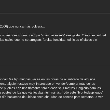
(2006) que nunca más volverá...
 un euro se mirará con lupa "si es necesario" ese gasto. Y esto es sólo el
 calles que no se arreglan, farolas fundidas, edificios oficiales sin
ionar: Me fijo muchas veces en las obras de alumbrado de algunos
temente alguien estuvo muy interesado en vender/comprar más de las
de pueblos con una flamante farola cada seis metros.!Jolglorio para las
tre postes de luz que ya llevaban luminarias. Todo este "brontodespliegue"
o día hablamos de ubicaciones absurdas de bancos para sentarse, a ver