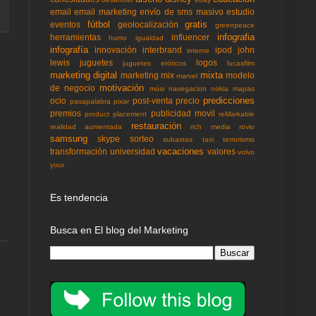
email
email marketing
envío de sms masivo
estudio
fútbol
gratis
eventos
geolocalización
greenpeace
infografia
herramientas
influencer
humo
igualdad
infografía
innovación
interbrand
ipod
john
interne
lewis
juguetes
logos
juguetes eróticos
lucasfilm
marketing digital
mixta
marketing mix
modelo
marvel
motivación
de negocio
músi
navegacion
nokia mapas
predicciones
ocio
post-venta
precio
pasapalabra
pixar
premios
publicidad movil
product placement
reMarkable
restauración
realidad aumentada
rich media
rovio
samsung
skype
sorteo
subastas
taxi
terrorismo
vacaciones
transformación
universidad
valores
volvo
your
Es tendencia
Busca en El blog del Marketing