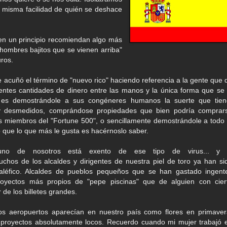
a misma facilidad de quién se deshace
n un principio recomiendan algo más
hombres bajitos que se vienen arriba"
ros.
cuñó el término de "nuevo rico" haciendo referencia a la gente que 
entes cantidades de dinero entre las manos y la única forma que se 
o es demostrándole a sus congéneres humanos la suerte que tien
y desmedidos, comprándose propiedades que bien podría comprar
s miembros del "Fortune 500", o sencillamente demostrándole a todo 
 que lo que más le gusta es hacérnoslo saber.
no de nosotros está exento de ese tipo de virus... y 
chos de los alcaldes y dirigentes de nuestra piel de toro ya han si
maléfico. Alcaldes de pueblos pequeños que se han gastado ingent
oyectos más propios de "pepe piscinas" que de alguien con cier
 de los billetes grandes.
s aeropuertos aparecían en nuestro país como flores en primaver
 proyectos absolutamente locos. Recuerdo cuando mi mujer trabajó 