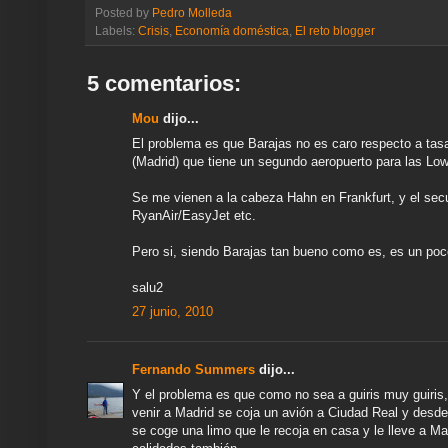
e
e
t
t
e
t
k
i
r
Posted by
Pedro Molleda
a
b
t
s
g
e
e
l
e
Labels:
Crisis
,
Economía doméstica
,
El reto blogger
m
o
e
A
r
r
d
e
o
r
p
a
e
I
k
p
m
s
n
5 comentarios:
t
Mou
dijo...
El problema es que Barajas no es caro respecto a tasas
(Madrid) que tiene un segundo aeropuerto para las Lo
Se me vienen a la cabeza Hahn en Frankfurt, y el se
RyanAir/EasyJet etc.
Pero si, siendo Barajas tan bueno como es, es un poco 
salu2
27 junio, 2010
Fernando Summers
dijo...
Y el problema es que como no sea a guiris muy guiris
venir a Madrid se coja un avión a Ciudad Real y desde a
se coge una limo que le recoja en casa y le lleve a Ma