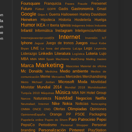
Foursquare
Franquicia
Freixenet
Frases
Fraude
Futuro
Gastronomía
Gadis
Gmail
Fùtbol
GDPR
Google
Guerra
Halloween
Harley Davidson
on
Gripe A
Heineken
Hipoteca
Historia
Hostelería
Huelga
la
Humor
IKEA
Iberia
Iglesia
IT
Imágenes
Inbox
Industria
un
Infantil
Instagram
Informática
InteligenciaArtificial
ue
Internet
en
Internejavascript:void(0)t
Inversión
IoT
Iphone
Juegos
Juego de tronos
Jaguar
Klout
Kobe
LINE
Lego
Bryan
La hora del planeta
LaLiga
Leyenda
Linkedin
Literatura
Loteria
Liderazgo
Lujo
Logística
MBA
MMA
MMA Spain
Machismo
MailChimp
Mailing masivo
Marketing
Marca
Mascotas
Material de oficina
Mc Donalds
Medio ambiente
Medicina
Medios de
Meme
Mercedes
Merchandising
comunicación
Mercados
Microsoft
Moda
Movilidad
Metro
Michael Jordan
Mundial 2014
Movistar
Mundial 2018
Mundobasket
Música
NBA
NH Hotel Group
Turquía 2010
Máquinas
Navidad
Negocios
Netflix
Naturaleza
Narcos
Nike
Nokia
Noticias
Neutraliad; Internet
Nutscaping
Olimpiadas
Ofertas
Opiniones
OMMA
ONCE
ONG
Orange
PP
PSOE
Packaging
OpinionesEspaña
Paro
Patrocinio
Pepsi
Papelería online
Papiro de Shem
PepsiCo
Periodismo
Personal
Personal Shopper
Personalización
Pinterest
branding
PlayStation