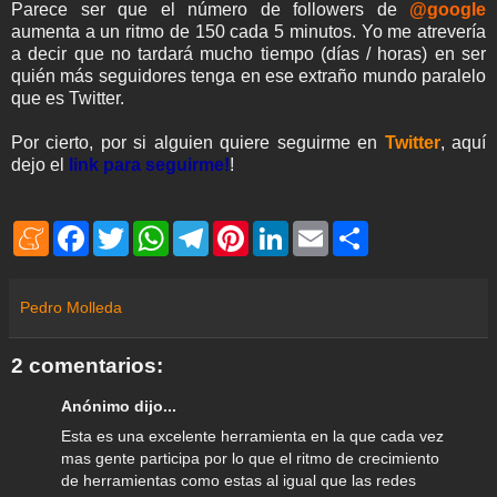
Parece ser que el número de followers de
@google
aumenta a un ritmo de 150 cada 5 minutos. Yo me atrevería
a decir que no tardará mucho tiempo (días / horas) en ser
quién más seguidores tenga en ese extraño mundo paralelo
que es Twitter.
Por cierto, por si alguien quiere seguirme en
Twitter
, aquí
dejo el
link para seguirme!
!
M
F
T
W
T
P
L
E
S
e
a
w
h
e
i
i
m
h
n
c
i
a
l
n
n
a
a
e
e
t
t
e
t
k
i
r
a
b
t
s
g
e
e
l
e
Pedro Molleda
m
o
e
A
r
r
d
e
o
r
p
a
e
I
k
p
m
s
n
2 comentarios:
t
Anónimo dijo...
Esta es una excelente herramienta en la que cada vez
mas gente participa por lo que el ritmo de crecimiento
de herramientas como estas al igual que las redes