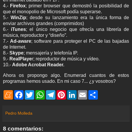
4.-
Firefox
; primer browser que demostró la posibilidad de
que el monopolio de Microsoft podía superarse.
5.-
WinZip
; desde su lanzamiento era la única forma de
enviar archivos grandes (comprimidos)
6.-
iTunes
; el único negocio que ofrecía una librería de
música, reproductor y “diseño”.
7.-
Ad-aware
; software para proteger el PC de las bajadas
de Internet.
8.-
Skype
; mensajería y telefonía IP.
9.-
RealPlaye
r; reproductor de música y vídeo.
10.-
Adobe Acrobat Reader.
Ahora os propongo algo. Enumerad cuantos de estos
programas hemos usado. En mi caso 7... ¿y vosotros?
M
F
T
W
T
P
L
E
S
e
a
w
h
e
i
i
m
h
n
c
i
a
l
n
n
a
a
e
e
t
t
e
t
k
i
r
a
b
t
s
g
e
e
l
e
Pedro Molleda
m
o
e
A
r
r
d
e
o
r
p
a
e
I
k
p
m
s
n
8 comentarios:
t