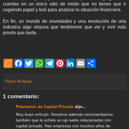
cuentas en un único sitio de modo que no tienes que ir
cogiendo papel y boli para analizar tu situación financiera.
En fin, un mundo de novedades y una revolución de una
industria algo viejuna que tendremos que ver y vivir más
pronto que tarde.
M
F
T
W
T
P
L
E
S
e
a
w
h
e
i
i
m
h
n
c
i
a
l
n
n
a
a
e
e
t
t
e
t
k
i
r
a
b
t
s
g
e
e
l
e
Pedro Molleda
m
o
e
A
r
r
d
e
o
r
p
a
e
I
k
p
m
s
n
1 comentario:
t
Préstamos de Capital Privado
dijo...
Muy buen artículo. Nosotros además recomendamos
también que le echéis un ojo webs relacionadas con
capital privado. Hay empresas con muchos años de