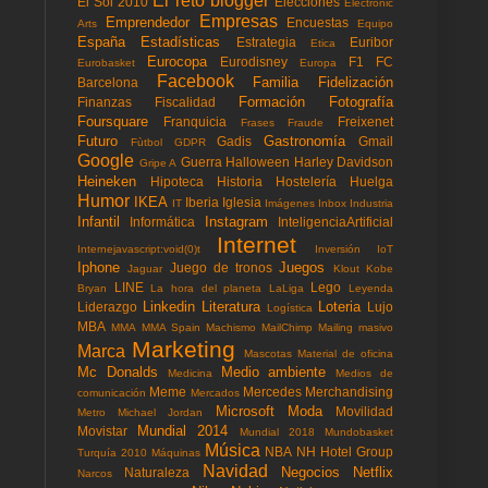
El reto blogger
El Sol 2010
Elecciones
Electronic
Empresas
Emprendedor
Encuestas
Arts
Equipo
España
Estadísticas
Estrategia
Euribor
Etica
Eurocopa
Eurodisney
F1
FC
Eurobasket
Europa
Facebook
Familia
Fidelización
Barcelona
Formación
Fotografía
Finanzas
Fiscalidad
Foursquare
Franquicia
Freixenet
Frases
Fraude
Futuro
Gastronomía
Gadis
Gmail
Fùtbol
GDPR
Google
Guerra
Halloween
Harley Davidson
Gripe A
Heineken
Hipoteca
Historia
Hostelería
Huelga
Humor
IKEA
Iberia
Iglesia
IT
Imágenes
Inbox
Industria
Infantil
Instagram
Informática
InteligenciaArtificial
Internet
Internejavascript:void(0)t
Inversión
IoT
Iphone
Juegos
Juego de tronos
Jaguar
Klout
Kobe
LINE
Lego
Bryan
La hora del planeta
LaLiga
Leyenda
Linkedin
Literatura
Loteria
Liderazgo
Lujo
Logística
MBA
MMA
MMA Spain
Machismo
MailChimp
Mailing masivo
Marketing
Marca
Mascotas
Material de oficina
Mc Donalds
Medio ambiente
Medicina
Medios de
Meme
Mercedes
Merchandising
comunicación
Mercados
Microsoft
Moda
Movilidad
Metro
Michael Jordan
Mundial 2014
Movistar
Mundial 2018
Mundobasket
Música
NBA
NH Hotel Group
Turquía 2010
Máquinas
Navidad
Negocios
Netflix
Naturaleza
Narcos