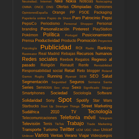
Nike
Nokia
Noticias
Neutraliad; Internet
Nutscaping
Olimpiadas
Ofertas
Opiniones
OMMA
ONCE
ONG
Orange
PP
PSOE
Packaging
OpinionesEspaña
Paro
Patrocinio
Pepsi
Papelería online
Papiro de Shem
PepsiCo
Periodismo
Personal
Personal Shopper
Personalización
Pinterest
branding
PlayStation
Política
Posicionamiento
Pokémon
Portugal
Productividad
Promoción
Prensa
Producto
Proyectos
Publicidad
Ranking
ROI
Psicología
Radio
Recursos humanos
Real Madrid
Rebajas
Rastreator
Redes sociales
Regreso al
Reebok
Regalos
pasado
Religión
Renault
Renfe
Rentabilidad
Retail
Responsabilidad social
Reto blogger
Roland
Running
SEO
Salud
Garros
Rugby
Ryanair
SEM
Segmentación
Seguros
Seguridad
Semana Santa
Series
Sexo
Servicios
Sex shop
Significado
Slogan
Sociedad
Smartphones
Sociología
Software
Spot
Solidaridad
Spotify
Sony
Star Wars
Street Marketing
Starbucks
Start Up
Stranger Things
Tecnología
Sudáfrica 2010
TV
Telefonía móvil
Telecomunicaciones
Telegram
Trabajo
Televisión
Tenis
TikTok
Trade Marketing
Twitter
Transporte
Turismo
Unicef
UCM
UGC
Uber
Varios
Ventas
Verano
Viajar
Videojuegos
Unilever