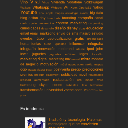
Viral
Vino
Vivienda
Vodafone
Volkswagen
Virus
Whatsapp
Wii
Yahoo
Walkers
Widgets
Xbox
XperiaZ1
Youtube
big data
aniv
apple mapas
astrología
avatar
campaña
blog action day
branding
canal
bmw
bote
content marketing
clash royale
co-creacion
copywriting
diseño
disney
educacion
curiosidades
desarrollo
ebay
email
email marketing
envío de sms masivo
estudio
fútbol
gratis
eventos
geolocalización
greenpeace
infografia
herramientas
influencer
humo
igualdad
infografía
innovación
interbrand
ipod
john
interne
lewis
juguetes
logos
juguetes eróticos
lucasfilm
marketing digital
mixta
marketing mix
modelo
marvel
motivación
de negocio
músi
navegacion
nokia mapas
predicciones
ocio
post-venta
precio
pasapalabra
pixar
premios
publicidad movil
product placement
reMarkable
restauración
realidad aumentada
rich media
rovio
samsung
skype
sorteo
subastas
taxi
terrorismo
vacaciones
transformación
universidad
valores
volvo
your
Es tendencia
Tradición y tecnología. Palomas
mensajeras que se convierten