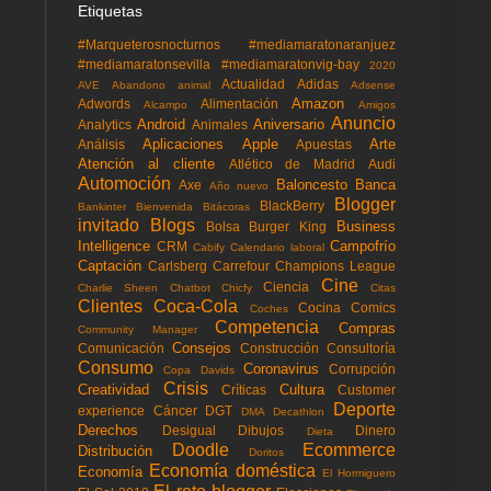
Etiquetas
#Marqueterosnocturnos
#mediamaratonaranjuez
#mediamaratonsevilla
#mediamaratonvig-bay
2020
Actualidad
Adidas
AVE
Abandono animal
Adsense
Amazon
Adwords
Alimentación
Alcampo
Amigos
Anuncio
Android
Aniversario
Analytics
Animales
Aplicaciones
Apple
Arte
Análisis
Apuestas
Atención al cliente
Atlético de Madrid
Audi
Automoción
Baloncesto
Banca
Axe
Año nuevo
Blogger
BlackBerry
Bankinter
Bienvenida
Bitácoras
invitado
Blogs
Business
Bolsa
Burger King
Intelligence
Campofrío
CRM
Cabify
Calendario laboral
Captación
Carlsberg
Carrefour
Champions League
Cine
Ciencia
Charlie Sheen
Chatbot
Chicfy
Citas
Clientes
Coca-Cola
Cocina
Comics
Coches
Competencia
Compras
Community Manager
Consejos
Comunicación
Construcción
Consultoría
Consumo
Coronavirus
Corrupción
Copa Davids
Crisis
Creatividad
Cultura
Críticas
Customer
Deporte
experience
Cáncer
DGT
DMA
Decathlon
Derechos
Desigual
Dibujos
Dinero
Dieta
Doodle
Ecommerce
Distribución
Doritos
Economía doméstica
Economía
El Hormiguero