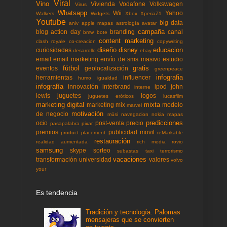
Viral
Vino
Vivienda
Vodafone
Volkswagen
Virus
Whatsapp
Wii
Yahoo
Walkers
Widgets
Xbox
XperiaZ1
Youtube
big data
aniv
apple mapas
astrología
avatar
campaña
blog action day
branding
canal
bmw
bote
content marketing
clash royale
co-creacion
copywriting
diseño
disney
educacion
curiosidades
desarrollo
ebay
email
email marketing
envío de sms masivo
estudio
fútbol
gratis
eventos
geolocalización
greenpeace
infografia
herramientas
influencer
humo
igualdad
infografía
innovación
interbrand
ipod
john
interne
lewis
juguetes
logos
juguetes eróticos
lucasfilm
marketing digital
mixta
marketing mix
modelo
marvel
motivación
de negocio
músi
navegacion
nokia mapas
predicciones
ocio
post-venta
precio
pasapalabra
pixar
premios
publicidad movil
product placement
reMarkable
restauración
realidad aumentada
rich media
rovio
samsung
skype
sorteo
subastas
taxi
terrorismo
vacaciones
transformación
universidad
valores
volvo
your
Es tendencia
Tradición y tecnología. Palomas
mensajeras que se convierten