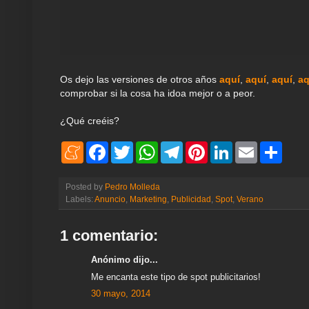
Os dejo las versiones de otros años
aquí
,
aquí
,
aquí
,
a
comprobar si la cosa ha idoa mejor o a peor.
¿Qué creéis?
M
F
T
W
T
P
L
E
S
e
a
w
h
e
i
i
m
h
n
c
i
a
l
n
n
a
a
e
e
t
t
e
t
k
i
r
Posted by
Pedro Molleda
a
b
t
s
g
e
e
l
e
Labels:
Anuncio
,
Marketing
,
Publicidad
,
Spot
,
Verano
m
o
e
A
r
r
d
e
o
r
p
a
e
I
k
p
m
s
n
1 comentario:
t
Anónimo dijo...
Me encanta este tipo de spot publicitarios!
30 mayo, 2014