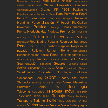
Nike
Nokia
Noticias
Neutraliad; Internet
Nutscaping
Olimpiadas
Ofertas
Opiniones
OMMA
ONCE
ONG
Orange
PP
PSOE
Packaging
OpinionesEspaña
Paro
Patrocinio
Pepsi
Papelería online
Papiro de Shem
PepsiCo
Periodismo
Personal
Personal Shopper
Personalización
Pinterest
branding
PlayStation
Política
Posicionamiento
Pokémon
Portugal
Productividad
Promoción
Prensa
Producto
Proyectos
Publicidad
Ranking
ROI
Psicología
Radio
Recursos humanos
Real Madrid
Rebajas
Rastreator
Redes sociales
Regreso al
Reebok
Regalos
pasado
Religión
Renault
Renfe
Rentabilidad
Retail
Responsabilidad social
Reto blogger
Roland
Running
SEO
Salud
Garros
Rugby
Ryanair
SEM
Segmentación
Seguros
Seguridad
Semana Santa
Series
Sexo
Servicios
Sex shop
Significado
Slogan
Sociedad
Smartphones
Sociología
Software
Spot
Solidaridad
Spotify
Sony
Star Wars
Street Marketing
Starbucks
Start Up
Stranger Things
Tecnología
Sudáfrica 2010
TV
Telefonía móvil
Telecomunicaciones
Telegram
Trabajo
Televisión
Tenis
TikTok
Trade Marketing
Twitter
Transporte
Turismo
Unicef
UCM
UGC
Uber
Varios
Ventas
Verano
Viajar
Videojuegos
Unilever