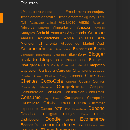
Etiquetas
#Marqueterosnocturnos
#mediamaratonaranjuez
#mediamaratonsevilla
#mediamaratonvig-bay
2020
Actualidad
Adidas
AVE
Abandono animal
Adsense
Amazon
Adwords
Alimentación
Alcampo
Amigos
Anuncio
Android
Aniversario
Analytics
Animales
Aplicaciones
Apple
Arte
Análisis
Apuestas
Atención al cliente
Atlético de Madrid
Audi
Automoción
Baloncesto
Banca
Axe
Año nuevo
Blogger
BlackBerry
Bankinter
Bienvenida
Bitácoras
invitado
Blogs
Business
Bolsa
Burger King
Intelligence
Campofrío
CRM
Cabify
Calendario laboral
Captación
Carlsberg
Carrefour
Champions League
Cine
Ciencia
Charlie Sheen
Chatbot
Chicfy
Citas
Clientes
Coca-Cola
Cocina
Comics
Coches
Competencia
Compras
Community Manager
Consejos
Comunicación
Construcción
Consultoría
Consumo
Coronavirus
Corrupción
Copa Davids
Crisis
Creatividad
Cultura
Críticas
Customer
Deporte
experience
Cáncer
DGT
DMA
Decathlon
Derechos
Desigual
Dibujos
Dinero
Dieta
Doodle
Ecommerce
Distribución
Doritos
Economía doméstica
Economía
El Hormiguero