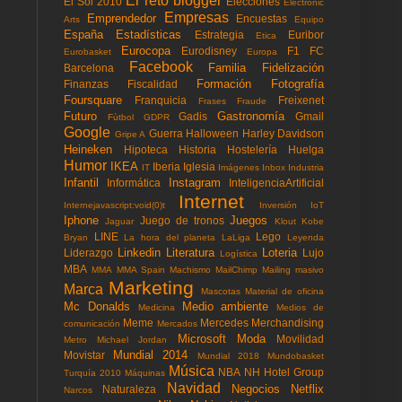
El reto blogger
El Sol 2010
Elecciones
Electronic
Empresas
Emprendedor
Encuestas
Arts
Equipo
España
Estadísticas
Estrategia
Euribor
Etica
Eurocopa
Eurodisney
F1
FC
Eurobasket
Europa
Facebook
Familia
Fidelización
Barcelona
Formación
Fotografía
Finanzas
Fiscalidad
Foursquare
Franquicia
Freixenet
Frases
Fraude
Futuro
Gastronomía
Gadis
Gmail
Fùtbol
GDPR
Google
Guerra
Halloween
Harley Davidson
Gripe A
Heineken
Hipoteca
Historia
Hostelería
Huelga
Humor
IKEA
Iberia
Iglesia
IT
Imágenes
Inbox
Industria
Infantil
Instagram
Informática
InteligenciaArtificial
Internet
Internejavascript:void(0)t
Inversión
IoT
Iphone
Juegos
Juego de tronos
Jaguar
Klout
Kobe
LINE
Lego
Bryan
La hora del planeta
LaLiga
Leyenda
Linkedin
Literatura
Loteria
Liderazgo
Lujo
Logística
MBA
MMA
MMA Spain
Machismo
MailChimp
Mailing masivo
Marketing
Marca
Mascotas
Material de oficina
Mc Donalds
Medio ambiente
Medicina
Medios de
Meme
Mercedes
Merchandising
comunicación
Mercados
Microsoft
Moda
Movilidad
Metro
Michael Jordan
Mundial 2014
Movistar
Mundial 2018
Mundobasket
Música
NBA
NH Hotel Group
Turquía 2010
Máquinas
Navidad
Negocios
Netflix
Naturaleza
Narcos