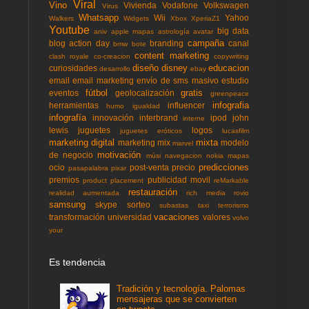
Viral
Vino
Vivienda
Vodafone
Volkswagen
Virus
Whatsapp
Wii
Yahoo
Walkers
Widgets
Xbox
XperiaZ1
Youtube
big data
aniv
apple mapas
astrología
avatar
campaña
blog action day
branding
canal
bmw
bote
content marketing
clash royale
co-creacion
copywriting
diseño
disney
educacion
curiosidades
desarrollo
ebay
email
email marketing
envío de sms masivo
estudio
fútbol
gratis
eventos
geolocalización
greenpeace
infografia
herramientas
influencer
humo
igualdad
infografía
innovación
interbrand
ipod
john
interne
lewis
juguetes
logos
juguetes eróticos
lucasfilm
marketing digital
mixta
marketing mix
modelo
marvel
motivación
de negocio
músi
navegacion
nokia mapas
predicciones
ocio
post-venta
precio
pasapalabra
pixar
premios
publicidad movil
product placement
reMarkable
restauración
realidad aumentada
rich media
rovio
samsung
skype
sorteo
subastas
taxi
terrorismo
vacaciones
transformación
universidad
valores
volvo
your
Es tendencia
Tradición y tecnología. Palomas
mensajeras que se convierten