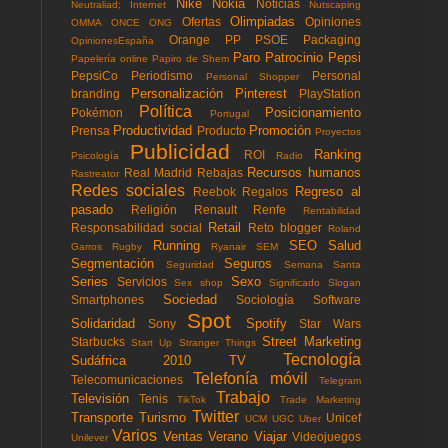
Nike
Nokia
Noticias
Neutraliad; Internet
Nutscaping
Olimpiadas
Ofertas
Opiniones
OMMA
ONCE
ONG
Orange
PP
PSOE
Packaging
OpinionesEspaña
Paro
Patrocinio
Pepsi
Papelería online
Papiro de Shem
PepsiCo
Periodismo
Personal
Personal Shopper
Personalización
Pinterest
branding
PlayStation
Política
Posicionamiento
Pokémon
Portugal
Productividad
Promoción
Prensa
Producto
Proyectos
Publicidad
Ranking
ROI
Psicología
Radio
Recursos humanos
Real Madrid
Rebajas
Rastreator
Redes sociales
Regreso al
Reebok
Regalos
pasado
Religión
Renault
Renfe
Rentabilidad
Retail
Responsabilidad social
Reto blogger
Roland
Running
SEO
Salud
Garros
Rugby
Ryanair
SEM
Segmentación
Seguros
Seguridad
Semana Santa
Series
Sexo
Servicios
Sex shop
Significado
Slogan
Sociedad
Smartphones
Sociología
Software
Spot
Solidaridad
Spotify
Sony
Star Wars
Street Marketing
Starbucks
Start Up
Stranger Things
Tecnología
Sudáfrica 2010
TV
Telefonía móvil
Telecomunicaciones
Telegram
Trabajo
Televisión
Tenis
TikTok
Trade Marketing
Twitter
Transporte
Turismo
Unicef
UCM
UGC
Uber
Varios
Ventas
Verano
Viajar
Videojuegos
Unilever