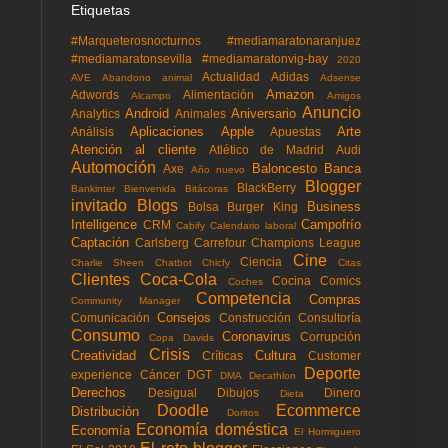
Etiquetas
#Marqueterosnocturnos
#mediamaratonaranjuez
#mediamaratonsevilla
#mediamaratonvig-bay
2020
Actualidad
Adidas
AVE
Abandono animal
Adsense
Amazon
Adwords
Alimentación
Alcampo
Amigos
Anuncio
Android
Aniversario
Analytics
Animales
Aplicaciones
Apple
Arte
Análisis
Apuestas
Atención al cliente
Atlético de Madrid
Audi
Automoción
Baloncesto
Banca
Axe
Año nuevo
Blogger
BlackBerry
Bankinter
Bienvenida
Bitácoras
invitado
Blogs
Business
Bolsa
Burger King
Intelligence
Campofrío
CRM
Cabify
Calendario laboral
Captación
Carlsberg
Carrefour
Champions League
Cine
Ciencia
Charlie Sheen
Chatbot
Chicfy
Citas
Clientes
Coca-Cola
Cocina
Comics
Coches
Competencia
Compras
Community Manager
Consejos
Comunicación
Construcción
Consultoría
Consumo
Coronavirus
Corrupción
Copa Davids
Crisis
Creatividad
Cultura
Críticas
Customer
Deporte
experience
Cáncer
DGT
DMA
Decathlon
Derechos
Desigual
Dibujos
Dinero
Dieta
Doodle
Ecommerce
Distribución
Doritos
Economía doméstica
Economía
El Hormiguero