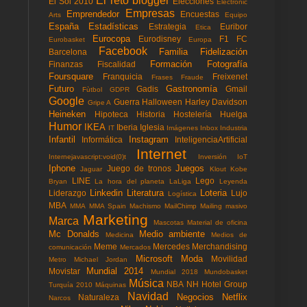
El reto blogger
El Sol 2010
Elecciones
Electronic
Empresas
Emprendedor
Encuestas
Arts
Equipo
España
Estadísticas
Estrategia
Euribor
Etica
Eurocopa
Eurodisney
F1
FC
Eurobasket
Europa
Facebook
Familia
Fidelización
Barcelona
Formación
Fotografía
Finanzas
Fiscalidad
Foursquare
Franquicia
Freixenet
Frases
Fraude
Futuro
Gastronomía
Gadis
Gmail
Fùtbol
GDPR
Google
Guerra
Halloween
Harley Davidson
Gripe A
Heineken
Hipoteca
Historia
Hostelería
Huelga
Humor
IKEA
Iberia
Iglesia
IT
Imágenes
Inbox
Industria
Infantil
Instagram
Informática
InteligenciaArtificial
Internet
Internejavascript:void(0)t
Inversión
IoT
Iphone
Juegos
Juego de tronos
Jaguar
Klout
Kobe
LINE
Lego
Bryan
La hora del planeta
LaLiga
Leyenda
Linkedin
Literatura
Loteria
Liderazgo
Lujo
Logística
MBA
MMA
MMA Spain
Machismo
MailChimp
Mailing masivo
Marketing
Marca
Mascotas
Material de oficina
Mc Donalds
Medio ambiente
Medicina
Medios de
Meme
Mercedes
Merchandising
comunicación
Mercados
Microsoft
Moda
Movilidad
Metro
Michael Jordan
Mundial 2014
Movistar
Mundial 2018
Mundobasket
Música
NBA
NH Hotel Group
Turquía 2010
Máquinas
Navidad
Negocios
Netflix
Naturaleza
Narcos