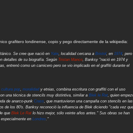
co grafitero londinense, copio y pego directamente de la wikipedia:
itánico. Se cree que nació en
Yate
, localidad cercana a
Bristol
, en
1974
, pero
en detalles de su biografía. Según
Tristan Manco
, Banksy "nació en 1974 y
ras, entrenó como un carnicero pero se vio implicado en el graffiti durante el
,
cultura pop
,
moralidad
y etnias, combina escritura con graffiti con el uso
on una técnica de stencils muy distintiva, similar a
Blek le Rat
, quien empez
anda de anarco-punk
Crass
, que mantuvieron una campaña con stencils en las
cios de los 80's. Banksy reconoció la influencia de Blek diciendo "cada vez qu
 de que
Blek Le Rat
lo hizo mejor, sólo veinte años antes." Sus obras se han
o, especialmente en
Londres
."