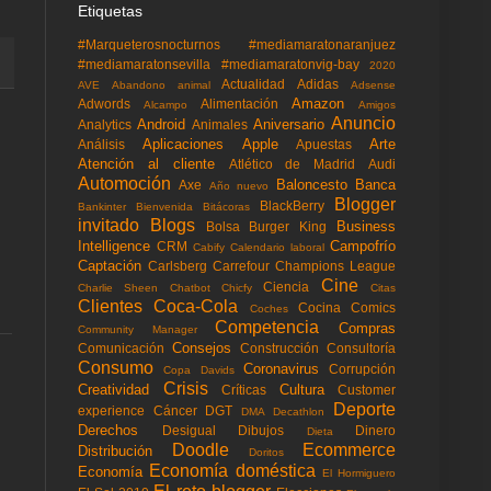
Etiquetas
#Marqueterosnocturnos
#mediamaratonaranjuez
#mediamaratonsevilla
#mediamaratonvig-bay
2020
Actualidad
Adidas
AVE
Abandono animal
Adsense
Amazon
Adwords
Alimentación
Alcampo
Amigos
Anuncio
Android
Aniversario
Analytics
Animales
Aplicaciones
Apple
Arte
Análisis
Apuestas
Atención al cliente
Atlético de Madrid
Audi
Automoción
Baloncesto
Banca
Axe
Año nuevo
Blogger
BlackBerry
Bankinter
Bienvenida
Bitácoras
invitado
Blogs
Business
Bolsa
Burger King
Intelligence
Campofrío
CRM
Cabify
Calendario laboral
Captación
Carlsberg
Carrefour
Champions League
Cine
Ciencia
Charlie Sheen
Chatbot
Chicfy
Citas
Clientes
Coca-Cola
Cocina
Comics
Coches
Competencia
Compras
Community Manager
Consejos
Comunicación
Construcción
Consultoría
Consumo
Coronavirus
Corrupción
Copa Davids
Crisis
Creatividad
Cultura
Críticas
Customer
Deporte
experience
Cáncer
DGT
DMA
Decathlon
Derechos
Desigual
Dibujos
Dinero
Dieta
Doodle
Ecommerce
Distribución
Doritos
Economía doméstica
Economía
El Hormiguero