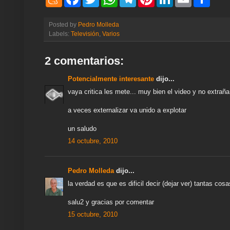
e
a
w
h
e
i
i
m
h
n
c
i
a
l
n
n
a
a
e
e
t
t
e
t
k
i
r
Posted by
Pedro Molleda
a
b
t
s
g
e
e
l
e
Labels:
Televisión
,
Varios
m
o
e
A
r
r
d
e
o
r
p
a
e
I
k
p
m
s
n
2 comentarios:
t
Potencialmente interesante
dijo...
vaya critica les mete... muy bien el video y no extraña
a veces externalizar va unido a explotar
un saludo
14 octubre, 2010
Pedro Molleda
dijo...
la verdad es que es dificil decir (dejar ver) tantas cos
salu2 y gracias por comentar
15 octubre, 2010