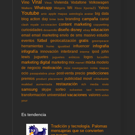
Viral
Vino
Vivienda
Vodafone
Volkswagen
Virus
Whatsapp
Wii
Yahoo
Walkers
Widgets
Xbox
XperiaZ1
Youtube
big data
aniv
apple mapas
astrología
avatar
campaña
blog action day
branding
canal
bmw
bote
content marketing
clash royale
co-creacion
copywriting
diseño
disney
educacion
curiosidades
desarrollo
ebay
email
email marketing
envío de sms masivo
estudio
fútbol
gratis
eventos
geolocalización
greenpeace
infografia
herramientas
influencer
humo
igualdad
infografía
innovación
interbrand
ipod
john
interne
lewis
juguetes
logos
juguetes eróticos
lucasfilm
marketing digital
mixta
marketing mix
modelo
marvel
motivación
de negocio
músi
navegacion
nokia mapas
predicciones
ocio
post-venta
precio
pasapalabra
pixar
premios
publicidad movil
product placement
reMarkable
restauración
realidad aumentada
rich media
rovio
samsung
skype
sorteo
subastas
taxi
terrorismo
vacaciones
transformación
universidad
valores
volvo
your
Es tendencia
Tradición y tecnología. Palomas
mensajeras que se convierten