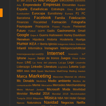
El reto blogger
El Sol 2010
Elecciones
Electronic
Empresas
Emprendedor
Encuestas
Arts
Equipo
España
Estadísticas
Estrategia
Euribor
Etica
Eurocopa
Eurodisney
F1
FC
Eurobasket
Europa
Facebook
Familia
Fidelización
Barcelona
Formación
Fotografía
Finanzas
Fiscalidad
Foursquare
Franquicia
Freixenet
Frases
Fraude
Futuro
Gastronomía
Gadis
Gmail
Fùtbol
GDPR
Google
Guerra
Halloween
Harley Davidson
Gripe A
Heineken
Hipoteca
Historia
Hostelería
Huelga
Humor
IKEA
Iberia
Iglesia
IT
Imágenes
Inbox
Industria
Infantil
Instagram
Informática
InteligenciaArtificial
Internet
Internejavascript:void(0)t
Inversión
IoT
Iphone
Juegos
Juego de tronos
Jaguar
Klout
Kobe
LINE
Lego
Bryan
La hora del planeta
LaLiga
Leyenda
Linkedin
Literatura
Loteria
Liderazgo
Lujo
Logística
MBA
MMA
MMA Spain
Machismo
MailChimp
Mailing masivo
Marketing
Marca
Mascotas
Material de oficina
Mc Donalds
Medio ambiente
Medicina
Medios de
Meme
Mercedes
Merchandising
comunicación
Mercados
Microsoft
Moda
Movilidad
Metro
Michael Jordan
Mundial 2014
Movistar
Mundial 2018
Mundobasket
Música
NBA
NH Hotel Group
Turquía 2010
Máquinas
Navidad
Negocios
Netflix
Naturaleza
Narcos