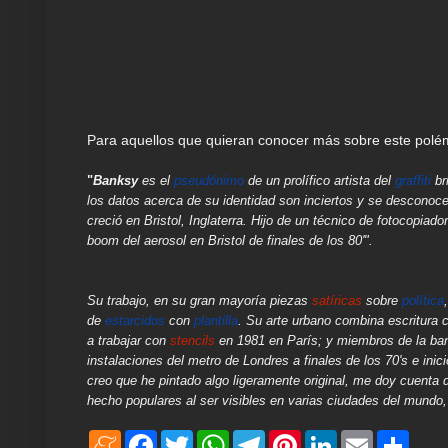
Para aquellos que quieran conocer más sobre este polémi
"
Banksy
es el
pseudónimo
de un prolífico artista del
graffiti
br
los datos acerca de su identidad son inciertos y se desconoc
creció en Bristol, Inglaterra. Hijo de un técnico de fotocopiado
boom del aerosol en Bristol de finales de los 80'".
Su trabajo, en su gran mayoría piezas
satíricas
sobre
política
de
estarcidos
con
plantilla
. Su arte urbano combina escritura c
a trabajar con
stencils
en 1981 en París; y miembros de la b
instalaciones del metro de Londres a finales de los 70's e ini
creo que he pintado algo ligeramente original, me doy cuenta
hecho populares al ser visibles en varias ciudades del mund
M
F
T
W
T
P
L
E
S