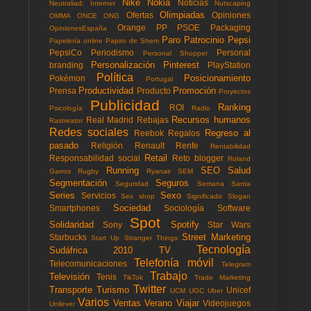
Nike
Nokia
Noticias
Neutraliad; Internet
Nutscaping
Olimpiadas
Ofertas
Opiniones
OMMA
ONCE
ONG
Orange
PP
PSOE
Packaging
OpinionesEspaña
Paro
Patrocinio
Pepsi
Papelería online
Papiro de Shem
PepsiCo
Periodismo
Personal
Personal Shopper
Personalización
Pinterest
branding
PlayStation
Política
Posicionamiento
Pokémon
Portugal
Productividad
Promoción
Prensa
Producto
Proyectos
Publicidad
Ranking
ROI
Psicología
Radio
Recursos humanos
Real Madrid
Rebajas
Rastreator
Redes sociales
Regreso al
Reebok
Regalos
pasado
Religión
Renault
Renfe
Rentabilidad
Retail
Responsabilidad social
Reto blogger
Roland
Running
SEO
Salud
Garros
Rugby
Ryanair
SEM
Segmentación
Seguros
Seguridad
Semana Santa
Series
Sexo
Servicios
Sex shop
Significado
Slogan
Sociedad
Smartphones
Sociología
Software
Spot
Solidaridad
Spotify
Sony
Star Wars
Street Marketing
Starbucks
Start Up
Stranger Things
Tecnología
Sudáfrica 2010
TV
Telefonía móvil
Telecomunicaciones
Telegram
Trabajo
Televisión
Tenis
TikTok
Trade Marketing
Twitter
Transporte
Turismo
Unicef
UCM
UGC
Uber
Varios
Ventas
Verano
Viajar
Videojuegos
Unilever