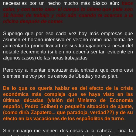
necesarias por un hecho mucho más básico aún:
hace
calor, y con tanto calor el cuerpo lo último que pide son
10 horas de trabajo y más aún cuando te acercas a la
oficina después de comer.
Supongo que por eso cada vez hay más empresas que
asumen el horario intensivo en verano como una forma de
aumentar la productividad de sus trabajadores a pesar del
notable decremento (si bien no debería ser tan evidente en
algunos casos) de las horas trabajadas.
Pero voy a intentar encauzar esta entrada, que como casi
siempre me voy por los cerros de Úbeda y no es plan.
De lo que os quería hablar es del efecto de la crisis
económica más compleja que se haya visto en las
últimas décadas (visión del Ministro de Economía
español, Pedro Solbes) o pequeña situación de ajuste,
(como diría Zapatero... que paradoja, verdad??) y de su
efecto en las vacaciones de los españolitos de turno.
Sin embargo me vienen dos cosas a la cabeza... una la