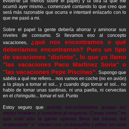
evidente (al menos sobre el papel) y la otra la que me
ocurrió ayer mismo... comenzaré contando lo que creo que
será más razonable que ocurra e intentaré enlazarlo con lo
que me pasó a mi.
Sobre el papel la gente debería ahorrar y aminorar sus
niveles de consumo. Si llevamos eso al concepto
¿qué nos encontramos o qué
vacaciones,
deberíamos encontrarnos? Pues un tipo
de vacaciones "distinto", lo que yo llamo
"las vacaciones Paco Martinez Soria" o
"las vacaciones Pepe Piscinas".
Supongo que
sabéis a qué me refiero... nos vamos en coche (no en avión)
a la playa a tomar el sol... y cuando digo tomar el sol... no
hablo de tomar unas sardinas, ni una paella, ni cervecitas
en el chiringuito... tomar el sol. Punto
Estoy seguro que
pronto escucharemos quejas del
sector hotelero y hostelero al respecto. Cosas como "es
que este año la gente apenas llena las mesas del
restaurante" o "vienen con un bocadillo y piden un vaso