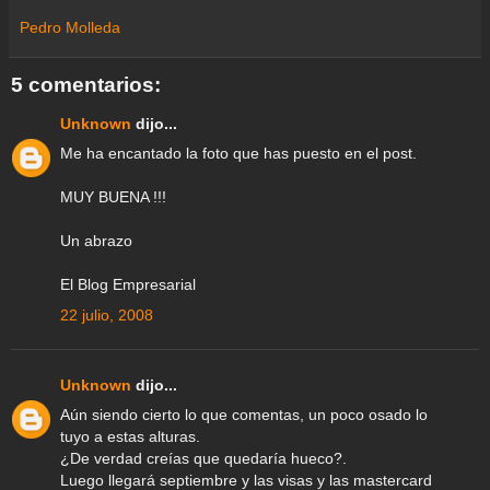
e
e
t
t
e
t
k
i
r
a
b
t
s
g
e
e
l
e
Pedro Molleda
m
o
e
A
r
r
d
e
o
r
p
a
e
I
k
p
m
s
n
5 comentarios:
t
Unknown
dijo...
Me ha encantado la foto que has puesto en el post.
MUY BUENA !!!
Un abrazo
El Blog Empresarial
22 julio, 2008
Unknown
dijo...
Aún siendo cierto lo que comentas, un poco osado lo
tuyo a estas alturas.
¿De verdad creías que quedaría hueco?.
Luego llegará septiembre y las visas y las mastercard