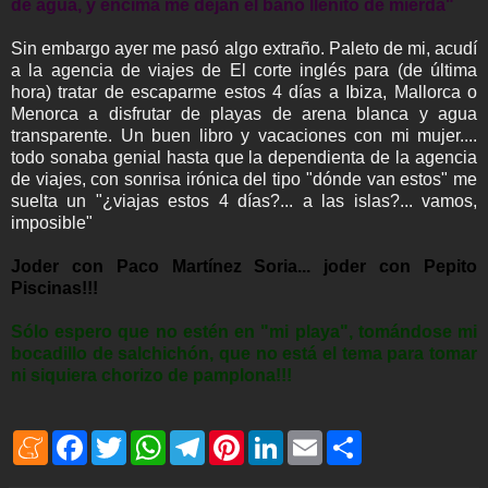
de agua, y encima me dejan el baño llenito de mierda"
Sin embargo ayer me pasó algo extraño. Paleto de mi, acudí
a la agencia de viajes de El corte inglés para (de última
hora) tratar de escaparme estos 4 días a Ibiza, Mallorca o
Menorca a disfrutar de playas de arena blanca y agua
transparente. Un buen libro y vacaciones con mi mujer....
todo sonaba genial hasta que la dependienta de la agencia
de viajes, con sonrisa irónica del tipo "dónde van estos" me
suelta un "¿viajas estos 4 días?... a las islas?... vamos,
imposible"
Joder con Paco Martínez Soria... joder con Pepito
Piscinas!!!
Sólo espero que no estén en "mi playa", tomándose mi
bocadillo de salchichón, que no está el tema para tomar
ni siquiera chorizo de pamplona!!!
M
F
T
W
T
P
L
E
S
e
a
w
h
e
i
i
m
h
n
c
i
a
l
n
n
a
a