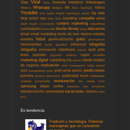
Viral
Vino
Vivienda
Vodafone
Volkswagen
Virus
Whatsapp
Wii
Yahoo
Walkers
Widgets
Xbox
XperiaZ1
Youtube
big data
aniv
apple mapas
astrología
avatar
campaña
blog action day
branding
canal
bmw
bote
content marketing
clash royale
co-creacion
copywriting
diseño
disney
educacion
curiosidades
desarrollo
ebay
email
email marketing
envío de sms masivo
estudio
fútbol
gratis
eventos
geolocalización
greenpeace
infografia
herramientas
influencer
humo
igualdad
infografía
innovación
interbrand
ipod
john
interne
lewis
juguetes
logos
juguetes eróticos
lucasfilm
marketing digital
mixta
marketing mix
modelo
marvel
motivación
de negocio
músi
navegacion
nokia mapas
predicciones
ocio
post-venta
precio
pasapalabra
pixar
premios
publicidad movil
product placement
reMarkable
restauración
realidad aumentada
rich media
rovio
samsung
skype
sorteo
subastas
taxi
terrorismo
vacaciones
transformación
universidad
valores
volvo
your
Es tendencia
Tradición y tecnología. Palomas
mensajeras que se convierten