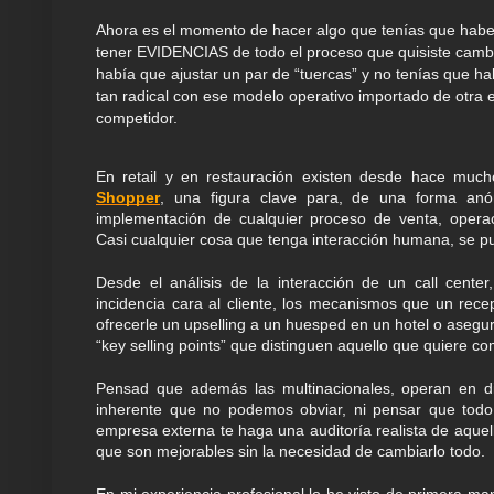
Ahora es el momento de hacer algo que tenías que haber
tener EVIDENCIAS de todo el proceso que quisiste cambi
había que ajustar un par de “tuercas” y no tenías que h
tan radical con ese modelo operativo importado de otra
competidor.
En retail y en restauración existen desde hace much
Shopper
, una figura clave para, de una forma anón
implementación de cualquier proceso de venta, operac
Casi cualquier cosa que tenga interacción humana, se p
Desde el análisis de la interacción de un call cente
incidencia cara al cliente, los mecanismos que un recep
ofrecerle un upselling a un huesped en un hotel o asegu
“key selling points” que distinguen aquello que quiere c
Pensad que además las multinacionales, operan en di
inherente que no podemos obviar, ni pensar que tod
empresa externa te haga una auditoría realista de aquel
que son mejorables sin la necesidad de cambiarlo todo.
En mi experiencia profesional lo he visto de primera ma