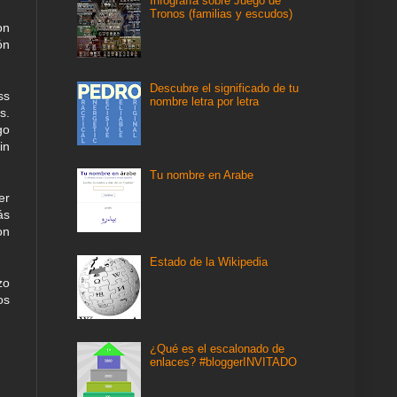
Infografía sobre Juego de
Tronos (familias y escudos)
on
ón
Descubre el significado de tu
ss
nombre letra por letra
s.
go
in
Tu nombre en Arabe
er
ás
on
Estado de la Wikipedia
zo
os
¿Qué es el escalonado de
enlaces? #bloggerINVITADO