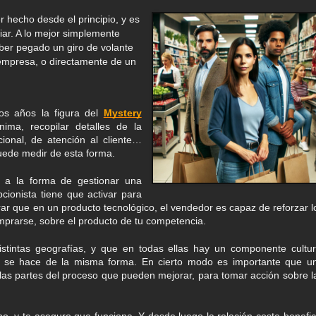
 hecho desde el principio, y es
ar. A lo mejor simplemente
aber pegado un giro de volante
 empresa, o directamente de un
os años la figura del
Mystery
ima, recopilar detalles de la
ional, de atención al cliente…
uede medir de esta forma.
r, a la forma de gestionar una
cionista tiene que activar para
rar que en un producto tecnológico, el vendedor es capaz de reforzar l
omprarse, sobre el producto de tu competencia.
stintas geografías, y que en todas ellas hay un componente cultur
o se hace de la misma forma. En cierto modo es importante que u
las partes del proceso que pueden mejorar, para tomar acción sobre l
no, y te aseguro que funciona. Y desde luego la relación coste-benefic