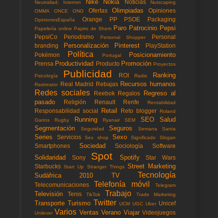
Nike
Nokia
Noticias
Neutraliad; Internet
Nutscaping
Olimpiadas
Ofertas
Opiniones
OMMA
ONCE
ONG
Orange
PP
PSOE
Packaging
OpinionesEspaña
Paro
Patrocinio
Pepsi
Papelería online
Papiro de Shem
PepsiCo
Periodismo
Personal
Personal Shopper
Personalización
Pinterest
branding
PlayStation
Política
Posicionamiento
Pokémon
Portugal
Productividad
Promoción
Prensa
Producto
Proyectos
Publicidad
Ranking
ROI
Psicología
Radio
Recursos humanos
Real Madrid
Rebajas
Rastreator
Redes sociales
Regreso al
Reebok
Regalos
pasado
Religión
Renault
Renfe
Rentabilidad
Retail
Responsabilidad social
Reto blogger
Roland
Running
SEO
Salud
Garros
Rugby
Ryanair
SEM
Segmentación
Seguros
Seguridad
Semana Santa
Series
Sexo
Servicios
Sex shop
Significado
Slogan
Sociedad
Smartphones
Sociología
Software
Spot
Solidaridad
Spotify
Sony
Star Wars
Street Marketing
Starbucks
Start Up
Stranger Things
Tecnología
Sudáfrica 2010
TV
Telefonía móvil
Telecomunicaciones
Telegram
Trabajo
Televisión
Tenis
TikTok
Trade Marketing
Twitter
Transporte
Turismo
Unicef
UCM
UGC
Uber
Varios
Ventas
Verano
Viajar
Videojuegos
Unilever