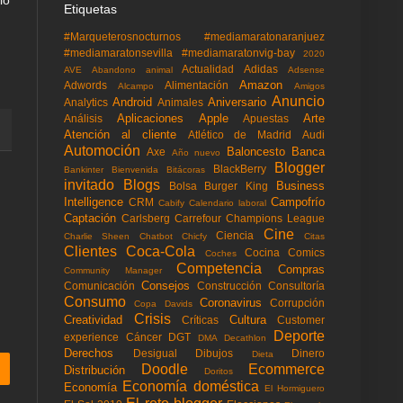
Etiquetas
#Marqueterosnocturnos
#mediamaratonaranjuez
#mediamaratonsevilla
#mediamaratonvig-bay
2020
Actualidad
Adidas
AVE
Abandono animal
Adsense
Amazon
Adwords
Alimentación
Alcampo
Amigos
Anuncio
Android
Aniversario
Analytics
Animales
Aplicaciones
Apple
Arte
Análisis
Apuestas
Atención al cliente
Atlético de Madrid
Audi
Automoción
Baloncesto
Banca
Axe
Año nuevo
Blogger
BlackBerry
Bankinter
Bienvenida
Bitácoras
invitado
Blogs
Business
Bolsa
Burger King
Intelligence
Campofrío
CRM
Cabify
Calendario laboral
Captación
Carlsberg
Carrefour
Champions League
Cine
Ciencia
Charlie Sheen
Chatbot
Chicfy
Citas
Clientes
Coca-Cola
Cocina
Comics
Coches
Competencia
Compras
Community Manager
Consejos
Comunicación
Construcción
Consultoría
Consumo
Coronavirus
Corrupción
Copa Davids
Crisis
Creatividad
Cultura
Críticas
Customer
Deporte
experience
Cáncer
DGT
DMA
Decathlon
Derechos
Desigual
Dibujos
Dinero
Dieta
Doodle
Ecommerce
Distribución
Doritos
Economía doméstica
Economía
El Hormiguero