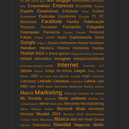
El reto blogger
El Sol 2010
Elecciones
Electronic
Empresas
Emprendedor
Encuestas
Arts
Equipo
España
Estadísticas
Estrategia
Euribor
Etica
Eurocopa
Eurodisney
F1
FC
Eurobasket
Europa
Facebook
Familia
Fidelización
Barcelona
Formación
Fotografía
Finanzas
Fiscalidad
Foursquare
Franquicia
Freixenet
Frases
Fraude
Futuro
Gastronomía
Gadis
Gmail
Fùtbol
GDPR
Google
Guerra
Halloween
Harley Davidson
Gripe A
Heineken
Hipoteca
Historia
Hostelería
Huelga
Humor
IKEA
Iberia
Iglesia
IT
Imágenes
Inbox
Industria
Infantil
Instagram
Informática
InteligenciaArtificial
Internet
Internejavascript:void(0)t
Inversión
IoT
Iphone
Juegos
Juego de tronos
Jaguar
Klout
Kobe
LINE
Lego
Bryan
La hora del planeta
LaLiga
Leyenda
Linkedin
Literatura
Loteria
Liderazgo
Lujo
Logística
MBA
MMA
MMA Spain
Machismo
MailChimp
Mailing masivo
Marketing
Marca
Mascotas
Material de oficina
Mc Donalds
Medio ambiente
Medicina
Medios de
Meme
Mercedes
Merchandising
comunicación
Mercados
Microsoft
Moda
Movilidad
Metro
Michael Jordan
Mundial 2014
Movistar
Mundial 2018
Mundobasket
Música
NBA
NH Hotel Group
Turquía 2010
Máquinas
Navidad
Negocios
Netflix
Naturaleza
Narcos