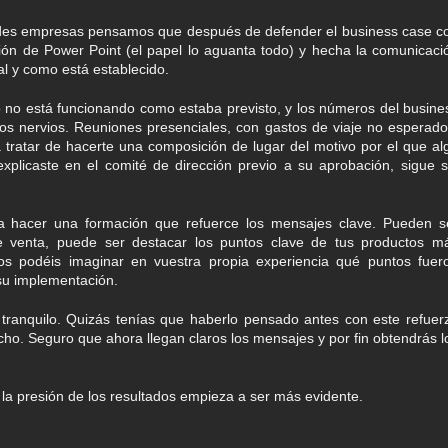
ndes empresas pensamos que después de defender el business case c
ón de Power Point (el papel lo aguanta todo) y hecha la comunicaci
al y como está establecido.
 no está funcionando como estaba previsto, y los números del busine
os nervios. Reuniones presenciales, con gastos de viaje no esperado
a tratar de hacerte una composición de lugar del motivo por el que al
xplicaste en el comité de dirección previo a su aprobación, sigue s
ra hacer una formación que refuerce los mensajes clave. Pueden s
e venta, puede ser destacar los puntos clave de tus productos m
 podéis imaginar en vuestra propia experiencia qué puntos fuer
su implementación.
tranquilo. Quizás tenías que haberlo pensado antes con este refuer
echo. Seguro que ahora llegan claros los mensajes y por fin obtendrás l
 la presión de los resultados empieza a ser más evidente.