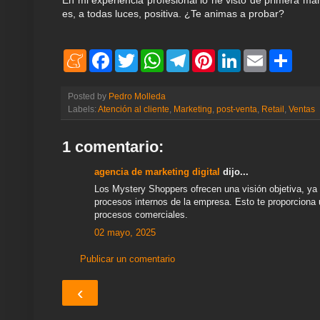
es, a todas luces, positiva. ¿Te animas a probar?
M
F
T
W
T
P
L
E
S
e
a
w
h
e
i
i
m
h
n
c
i
a
l
n
n
a
a
e
e
t
t
e
t
k
i
r
Posted by
Pedro Molleda
a
b
t
s
g
e
e
l
e
Labels:
Atención al cliente
,
Marketing
,
post-venta
,
Retail
,
Ventas
m
o
e
A
r
r
d
e
o
r
p
a
e
I
k
p
m
s
n
1 comentario:
t
agencia de marketing digital
dijo...
Los Mystery Shoppers ofrecen una visión objetiva, ya
procesos internos de la empresa. Esto te proporciona u
procesos comerciales.
02 mayo, 2025
Publicar un comentario
‹