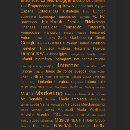
El reto blogger
El Sol 2010
Elecciones
Electronic
Empresas
Emprendedor
Encuestas
Arts
Equipo
España
Estadísticas
Estrategia
Euribor
Etica
Eurocopa
Eurodisney
F1
FC
Eurobasket
Europa
Facebook
Familia
Fidelización
Barcelona
Formación
Fotografía
Finanzas
Fiscalidad
Foursquare
Franquicia
Freixenet
Frases
Fraude
Futuro
Gastronomía
Gadis
Gmail
Fùtbol
GDPR
Google
Guerra
Halloween
Harley Davidson
Gripe A
Heineken
Hipoteca
Historia
Hostelería
Huelga
Humor
IKEA
Iberia
Iglesia
IT
Imágenes
Inbox
Industria
Infantil
Instagram
Informática
InteligenciaArtificial
Internet
Internejavascript:void(0)t
Inversión
IoT
Iphone
Juegos
Juego de tronos
Jaguar
Klout
Kobe
LINE
Lego
Bryan
La hora del planeta
LaLiga
Leyenda
Linkedin
Literatura
Loteria
Liderazgo
Lujo
Logística
MBA
MMA
MMA Spain
Machismo
MailChimp
Mailing masivo
Marketing
Marca
Mascotas
Material de oficina
Mc Donalds
Medio ambiente
Medicina
Medios de
Meme
Mercedes
Merchandising
comunicación
Mercados
Microsoft
Moda
Movilidad
Metro
Michael Jordan
Mundial 2014
Movistar
Mundial 2018
Mundobasket
Música
NBA
NH Hotel Group
Turquía 2010
Máquinas
Navidad
Negocios
Netflix
Naturaleza
Narcos