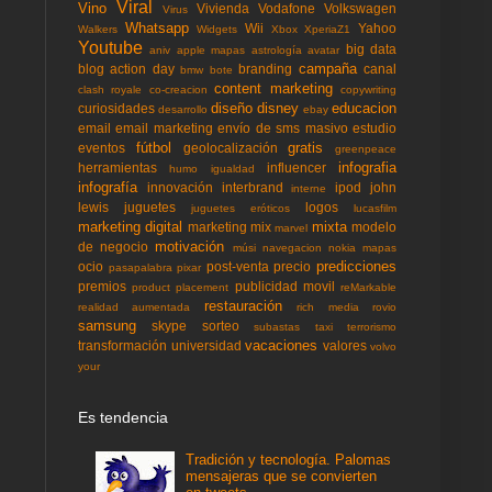
Viral
Vino
Vivienda
Vodafone
Volkswagen
Virus
Whatsapp
Wii
Yahoo
Walkers
Widgets
Xbox
XperiaZ1
Youtube
big data
aniv
apple mapas
astrología
avatar
campaña
blog action day
branding
canal
bmw
bote
content marketing
clash royale
co-creacion
copywriting
diseño
disney
educacion
curiosidades
desarrollo
ebay
email
email marketing
envío de sms masivo
estudio
fútbol
gratis
eventos
geolocalización
greenpeace
infografia
herramientas
influencer
humo
igualdad
infografía
innovación
interbrand
ipod
john
interne
lewis
juguetes
logos
juguetes eróticos
lucasfilm
marketing digital
mixta
marketing mix
modelo
marvel
motivación
de negocio
músi
navegacion
nokia mapas
predicciones
ocio
post-venta
precio
pasapalabra
pixar
premios
publicidad movil
product placement
reMarkable
restauración
realidad aumentada
rich media
rovio
samsung
skype
sorteo
subastas
taxi
terrorismo
vacaciones
transformación
universidad
valores
volvo
your
Es tendencia
Tradición y tecnología. Palomas
mensajeras que se convierten