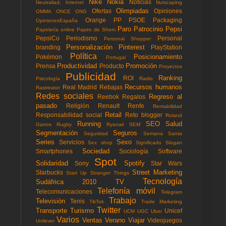
Nike
Nokia
Noticias
Neutraliad; Internet
Nutscaping
Olimpiadas
Ofertas
Opiniones
OMMA
ONCE
ONG
Orange
PP
PSOE
Packaging
OpinionesEspaña
Paro
Patrocinio
Pepsi
Papelería online
Papiro de Shem
PepsiCo
Periodismo
Personal
Personal Shopper
Personalización
Pinterest
branding
PlayStation
Política
Posicionamiento
Pokémon
Portugal
Productividad
Promoción
Prensa
Producto
Proyectos
Publicidad
Ranking
ROI
Psicología
Radio
Recursos humanos
Real Madrid
Rebajas
Rastreator
Redes sociales
Regreso al
Reebok
Regalos
pasado
Religión
Renault
Renfe
Rentabilidad
Retail
Responsabilidad social
Reto blogger
Roland
Running
SEO
Salud
Garros
Rugby
Ryanair
SEM
Segmentación
Seguros
Seguridad
Semana Santa
Series
Sexo
Servicios
Sex shop
Significado
Slogan
Sociedad
Smartphones
Sociología
Software
Spot
Solidaridad
Spotify
Sony
Star Wars
Street Marketing
Starbucks
Start Up
Stranger Things
Tecnología
Sudáfrica 2010
TV
Telefonía móvil
Telecomunicaciones
Telegram
Trabajo
Televisión
Tenis
TikTok
Trade Marketing
Twitter
Transporte
Turismo
Unicef
UCM
UGC
Uber
Varios
Ventas
Verano
Viajar
Videojuegos
Unilever