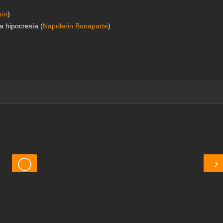
ín
)
la hipocresía (
Napoleón Bonaparte
)
◯
›