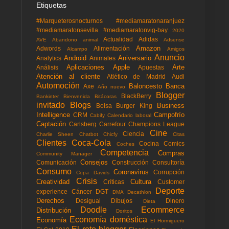
Etiquetas
#Marqueterosnocturnos
#mediamaratonaranjuez
#mediamaratonsevilla
#mediamaratonvig-bay
2020
Actualidad
Adidas
AVE
Abandono animal
Adsense
Amazon
Adwords
Alimentación
Alcampo
Amigos
Anuncio
Android
Aniversario
Analytics
Animales
Aplicaciones
Apple
Arte
Análisis
Apuestas
Atención al cliente
Atlético de Madrid
Audi
Automoción
Baloncesto
Banca
Axe
Año nuevo
Blogger
BlackBerry
Bankinter
Bienvenida
Bitácoras
invitado
Blogs
Business
Bolsa
Burger King
Intelligence
Campofrío
CRM
Cabify
Calendario laboral
Captación
Carlsberg
Carrefour
Champions League
Cine
Ciencia
Charlie Sheen
Chatbot
Chicfy
Citas
Clientes
Coca-Cola
Cocina
Comics
Coches
Competencia
Compras
Community Manager
Consejos
Comunicación
Construcción
Consultoría
Consumo
Coronavirus
Corrupción
Copa Davids
Crisis
Creatividad
Cultura
Críticas
Customer
Deporte
experience
Cáncer
DGT
DMA
Decathlon
Derechos
Desigual
Dibujos
Dinero
Dieta
Doodle
Ecommerce
Distribución
Doritos
Economía doméstica
Economía
El Hormiguero