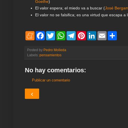
Goethe
)
El valor espera; el miedo va a buscar (
José Bergam
El valor no se falsifica; es una virtud que escapa a 
M
F
T
W
T
P
L
E
S
e
a
w
h
e
i
i
m
h
n
c
i
a
l
n
n
a
a
e
e
t
t
e
t
k
i
r
Posted by
Pedro Molleda
a
b
t
s
g
e
e
l
e
Labels:
pensamientos
m
o
e
A
r
r
d
e
o
r
p
a
e
I
k
p
m
s
n
No hay comentarios:
t
Publicar un comentario
‹