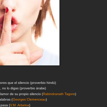
res que el silencio (proverbio hindú)
o, no lo digas (proverbio árabe)
lamor de su propio silencio (
Rabindranath Tagore
)
alabras (
Georges Clemenceau
)
 pasa (
V.M. Arbeloa
)