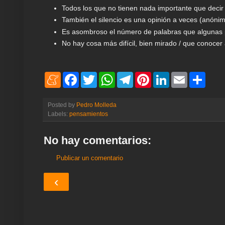
Todos los que no tienen nada importante que decir 
También el silencio es una opinión a veces (anóni
Es asombroso el número de palabras que algunas p
No hay cosa más difícil, bien mirado / que conocer a
M
F
T
W
T
P
L
E
S
e
a
w
h
e
i
i
m
h
n
c
i
a
l
n
n
a
a
e
e
t
t
e
t
k
i
r
Posted by
Pedro Molleda
a
b
t
s
g
e
e
l
e
Labels:
pensamientos
m
o
e
A
r
r
d
e
o
r
p
a
e
I
k
p
m
s
n
No hay comentarios:
t
Publicar un comentario
‹