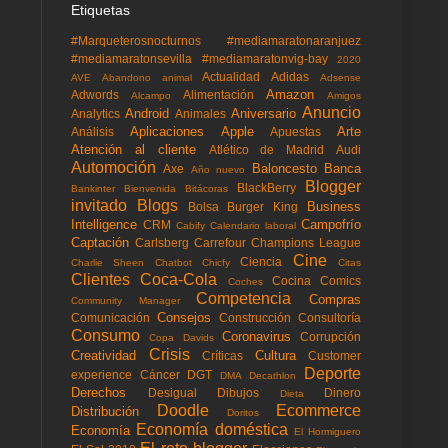
Etiquetas
#Marqueterosnocturnos
#mediamaratonaranjuez
#mediamaratonsevilla
#mediamaratonvig-bay
2020
Actualidad
Adidas
AVE
Abandono animal
Adsense
Amazon
Adwords
Alimentación
Alcampo
Amigos
Anuncio
Android
Aniversario
Analytics
Animales
Aplicaciones
Apple
Arte
Análisis
Apuestas
Atención al cliente
Atlético de Madrid
Audi
Automoción
Baloncesto
Banca
Axe
Año nuevo
Blogger
BlackBerry
Bankinter
Bienvenida
Bitácoras
invitado
Blogs
Business
Bolsa
Burger King
Intelligence
Campofrío
CRM
Cabify
Calendario laboral
Captación
Carlsberg
Carrefour
Champions League
Cine
Ciencia
Charlie Sheen
Chatbot
Chicfy
Citas
Clientes
Coca-Cola
Cocina
Comics
Coches
Competencia
Compras
Community Manager
Consejos
Comunicación
Construcción
Consultoría
Consumo
Coronavirus
Corrupción
Copa Davids
Crisis
Creatividad
Cultura
Críticas
Customer
Deporte
experience
Cáncer
DGT
DMA
Decathlon
Derechos
Desigual
Dibujos
Dinero
Dieta
Doodle
Ecommerce
Distribución
Doritos
Economía doméstica
Economía
El Hormiguero