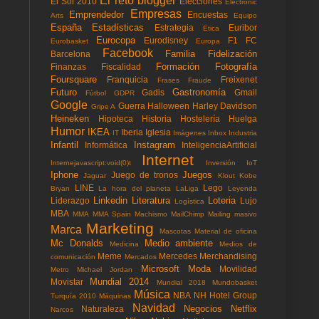
El reto blogger
El Sol 2010
Elecciones
Electronic
Empresas
Emprendedor
Encuestas
Arts
Equipo
España
Estadísticas
Estrategia
Euribor
Etica
Eurocopa
Eurodisney
F1
FC
Eurobasket
Europa
Facebook
Familia
Fidelización
Barcelona
Formación
Fotografía
Finanzas
Fiscalidad
Foursquare
Franquicia
Freixenet
Frases
Fraude
Futuro
Gastronomía
Gadis
Gmail
Fùtbol
GDPR
Google
Guerra
Halloween
Harley Davidson
Gripe A
Heineken
Hipoteca
Historia
Hostelería
Huelga
Humor
IKEA
Iberia
Iglesia
IT
Imágenes
Inbox
Industria
Infantil
Instagram
Informática
InteligenciaArtificial
Internet
Internejavascript:void(0)t
Inversión
IoT
Iphone
Juegos
Juego de tronos
Jaguar
Klout
Kobe
LINE
Lego
Bryan
La hora del planeta
LaLiga
Leyenda
Linkedin
Literatura
Loteria
Liderazgo
Lujo
Logística
MBA
MMA
MMA Spain
Machismo
MailChimp
Mailing masivo
Marketing
Marca
Mascotas
Material de oficina
Mc Donalds
Medio ambiente
Medicina
Medios de
Meme
Mercedes
Merchandising
comunicación
Mercados
Microsoft
Moda
Movilidad
Metro
Michael Jordan
Mundial 2014
Movistar
Mundial 2018
Mundobasket
Música
NBA
NH Hotel Group
Turquía 2010
Máquinas
Navidad
Negocios
Netflix
Naturaleza
Narcos