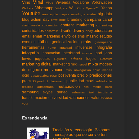
Viral
Vino
Vivienda
Vodafone
Volkswagen
Virus
Whatsapp
Wii
Yahoo
Walkers
Widgets
Xbox
XperiaZ1
Youtube
big data
aniv
apple mapas
astrología
avatar
campaña
blog action day
branding
canal
bmw
bote
content marketing
clash royale
co-creacion
copywriting
diseño
disney
educacion
curiosidades
desarrollo
ebay
email
email marketing
envío de sms masivo
estudio
fútbol
gratis
eventos
geolocalización
greenpeace
infografia
herramientas
influencer
humo
igualdad
infografía
innovación
interbrand
ipod
john
interne
lewis
juguetes
logos
juguetes eróticos
lucasfilm
marketing digital
mixta
marketing mix
modelo
marvel
motivación
de negocio
músi
navegacion
nokia mapas
predicciones
ocio
post-venta
precio
pasapalabra
pixar
premios
publicidad movil
product placement
reMarkable
restauración
realidad aumentada
rich media
rovio
samsung
skype
sorteo
subastas
taxi
terrorismo
vacaciones
transformación
universidad
valores
volvo
your
Es tendencia
Tradición y tecnología. Palomas
mensajeras que se convierten