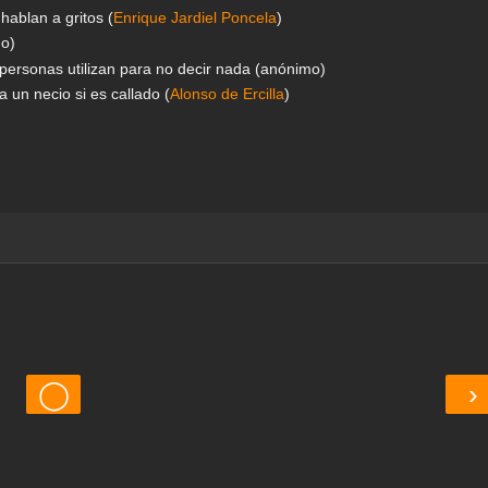
hablan a gritos (
Enrique Jardiel Poncela
)
mo)
ersonas utilizan para no decir nada (anónimo)
 un necio si es callado (
Alonso de Ercilla
)
◯
›