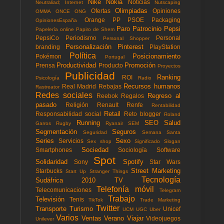
Nike
Nokia
Noticias
Neutraliad; Internet
Nutscaping
Olimpiadas
Ofertas
Opiniones
OMMA
ONCE
ONG
Orange
PP
PSOE
Packaging
OpinionesEspaña
Paro
Patrocinio
Pepsi
Papelería online
Papiro de Shem
PepsiCo
Periodismo
Personal
Personal Shopper
Personalización
Pinterest
branding
PlayStation
Política
Posicionamiento
Pokémon
Portugal
Productividad
Promoción
Prensa
Producto
Proyectos
Publicidad
Ranking
ROI
Psicología
Radio
Recursos humanos
Real Madrid
Rebajas
Rastreator
Redes sociales
Regreso al
Reebok
Regalos
pasado
Religión
Renault
Renfe
Rentabilidad
Retail
Responsabilidad social
Reto blogger
Roland
Running
SEO
Salud
Garros
Rugby
Ryanair
SEM
Segmentación
Seguros
Seguridad
Semana Santa
Series
Sexo
Servicios
Sex shop
Significado
Slogan
Sociedad
Smartphones
Sociología
Software
Spot
Solidaridad
Spotify
Sony
Star Wars
Street Marketing
Starbucks
Start Up
Stranger Things
Tecnología
Sudáfrica 2010
TV
Telefonía móvil
Telecomunicaciones
Telegram
Trabajo
Televisión
Tenis
TikTok
Trade Marketing
Twitter
Transporte
Turismo
Unicef
UCM
UGC
Uber
Varios
Ventas
Verano
Viajar
Videojuegos
Unilever