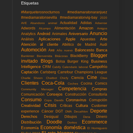
Etiquetas
#Marqueterosnocturnos
#mediamaratonaranjuez
#mediamaratonsevilla
#mediamaratonvig-bay
2020
Actualidad
Adidas
AVE
Abandono animal
Adsense
Amazon
Adwords
Alimentación
Alcampo
Amigos
Anuncio
Android
Aniversario
Analytics
Animales
Aplicaciones
Apple
Arte
Análisis
Apuestas
Atención al cliente
Atlético de Madrid
Audi
Automoción
Baloncesto
Banca
Axe
Año nuevo
Blogger
BlackBerry
Bankinter
Bienvenida
Bitácoras
invitado
Blogs
Business
Bolsa
Burger King
Intelligence
Campofrío
CRM
Cabify
Calendario laboral
Captación
Carlsberg
Carrefour
Champions League
Cine
Ciencia
Charlie Sheen
Chatbot
Chicfy
Citas
Clientes
Coca-Cola
Cocina
Comics
Coches
Competencia
Compras
Community Manager
Consejos
Comunicación
Construcción
Consultoría
Consumo
Coronavirus
Corrupción
Copa Davids
Crisis
Creatividad
Cultura
Críticas
Customer
Deporte
experience
Cáncer
DGT
DMA
Decathlon
Derechos
Desigual
Dibujos
Dinero
Dieta
Doodle
Ecommerce
Distribución
Doritos
Economía doméstica
Economía
El Hormiguero