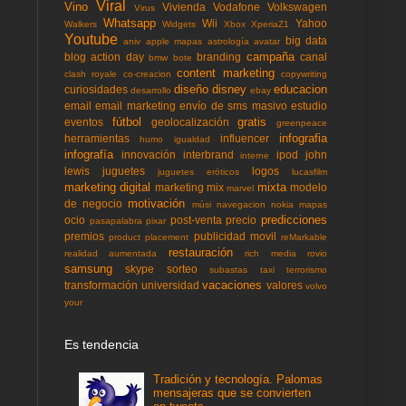
Viral
Vino
Vivienda
Vodafone
Volkswagen
Virus
Whatsapp
Wii
Yahoo
Walkers
Widgets
Xbox
XperiaZ1
Youtube
big data
aniv
apple mapas
astrología
avatar
campaña
blog action day
branding
canal
bmw
bote
content marketing
clash royale
co-creacion
copywriting
diseño
disney
educacion
curiosidades
desarrollo
ebay
email
email marketing
envío de sms masivo
estudio
fútbol
gratis
eventos
geolocalización
greenpeace
infografia
herramientas
influencer
humo
igualdad
infografía
innovación
interbrand
ipod
john
interne
lewis
juguetes
logos
juguetes eróticos
lucasfilm
marketing digital
mixta
marketing mix
modelo
marvel
motivación
de negocio
músi
navegacion
nokia mapas
predicciones
ocio
post-venta
precio
pasapalabra
pixar
premios
publicidad movil
product placement
reMarkable
restauración
realidad aumentada
rich media
rovio
samsung
skype
sorteo
subastas
taxi
terrorismo
vacaciones
transformación
universidad
valores
volvo
your
Es tendencia
Tradición y tecnología. Palomas
mensajeras que se convierten