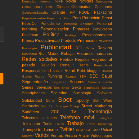
Nike
Nokia
Noticias
Neutraliad; Internet
Nutscaping
Olimpiadas
Ofertas
Opiniones
OMMA
ONCE
ONG
Orange
PP
PSOE
Packaging
OpinionesEspaña
Paro
Patrocinio
Pepsi
Papelería online
Papiro de Shem
PepsiCo
Periodismo
Personal
Personal Shopper
Personalización
Pinterest
branding
PlayStation
Política
Posicionamiento
Pokémon
Portugal
Productividad
Promoción
Prensa
Producto
Proyectos
Publicidad
Ranking
ROI
Psicología
Radio
Recursos humanos
Real Madrid
Rebajas
Rastreator
Redes sociales
Regreso al
Reebok
Regalos
pasado
Religión
Renault
Renfe
Rentabilidad
Retail
Responsabilidad social
Reto blogger
Roland
Running
SEO
Salud
Garros
Rugby
Ryanair
SEM
Segmentación
Seguros
Seguridad
Semana Santa
Series
Sexo
Servicios
Sex shop
Significado
Slogan
Sociedad
Smartphones
Sociología
Software
Spot
Solidaridad
Spotify
Sony
Star Wars
Street Marketing
Starbucks
Start Up
Stranger Things
Tecnología
Sudáfrica 2010
TV
Telefonía móvil
Telecomunicaciones
Telegram
Trabajo
Televisión
Tenis
TikTok
Trade Marketing
Twitter
Transporte
Turismo
Unicef
UCM
UGC
Uber
Varios
Ventas
Verano
Viajar
Videojuegos
Unilever