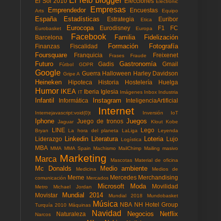
El reto blogger
El Sol 2010
Elecciones
Electronic
Empresas
Emprendedor
Encuestas
Arts
Equipo
España
Estadísticas
Estrategia
Euribor
Etica
Eurocopa
Eurodisney
F1
FC
Eurobasket
Europa
Facebook
Familia
Fidelización
Barcelona
Formación
Fotografía
Finanzas
Fiscalidad
Foursquare
Franquicia
Freixenet
Frases
Fraude
Futuro
Gastronomía
Gadis
Gmail
Fùtbol
GDPR
Google
Guerra
Halloween
Harley Davidson
Gripe A
Heineken
Hipoteca
Historia
Hostelería
Huelga
Humor
IKEA
Iberia
Iglesia
IT
Imágenes
Inbox
Industria
Infantil
Instagram
Informática
InteligenciaArtificial
Internet
Internejavascript:void(0)t
Inversión
IoT
Iphone
Juegos
Juego de tronos
Jaguar
Klout
Kobe
LINE
Lego
Bryan
La hora del planeta
LaLiga
Leyenda
Linkedin
Literatura
Loteria
Liderazgo
Lujo
Logística
MBA
MMA
MMA Spain
Machismo
MailChimp
Mailing masivo
Marketing
Marca
Mascotas
Material de oficina
Mc Donalds
Medio ambiente
Medicina
Medios de
Meme
Mercedes
Merchandising
comunicación
Mercados
Microsoft
Moda
Movilidad
Metro
Michael Jordan
Mundial 2014
Movistar
Mundial 2018
Mundobasket
Música
NBA
NH Hotel Group
Turquía 2010
Máquinas
Navidad
Negocios
Netflix
Naturaleza
Narcos