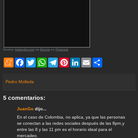
Source:
lorirtaylor.com
via
Dennis
on
Pinterest
M
F
T
W
T
P
L
E
S
e
a
w
h
e
i
i
m
h
n
c
i
a
l
n
n
a
a
e
e
t
t
e
t
k
i
r
a
b
t
s
g
e
e
l
e
Pedro Molleda
m
o
e
A
r
r
d
e
o
r
p
a
e
I
k
p
m
s
n
5 comentarios:
t
JuanGo
dijo...
En el caso de Colombia, no aplica, ya que las personas
se conectan a las redes sociales después de las 8pm,y
entre las 8 y las 11 pm es el horario ideal para el
mercadeo.