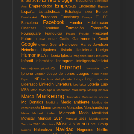
El reto blogger
El Sol 2010
Elecciones
Electronic
Empresas
Emprendedor
Encuestas
Arts
Equipo
España
Estadísticas
Estrategia
Euribor
Etica
Eurocopa
Eurodisney
F1
FC
Eurobasket
Europa
Facebook
Familia
Fidelización
Barcelona
Formación
Fotografía
Finanzas
Fiscalidad
Foursquare
Franquicia
Freixenet
Frases
Fraude
Futuro
Gastronomía
Gadis
Gmail
Fùtbol
GDPR
Google
Guerra
Halloween
Harley Davidson
Gripe A
Heineken
Hipoteca
Historia
Hostelería
Huelga
Humor
IKEA
Iberia
Iglesia
IT
Imágenes
Inbox
Industria
Infantil
Instagram
Informática
InteligenciaArtificial
Internet
Internejavascript:void(0)t
Inversión
IoT
Iphone
Juegos
Juego de tronos
Jaguar
Klout
Kobe
LINE
Lego
Bryan
La hora del planeta
LaLiga
Leyenda
Linkedin
Literatura
Loteria
Liderazgo
Lujo
Logística
MBA
MMA
MMA Spain
Machismo
MailChimp
Mailing masivo
Marketing
Marca
Mascotas
Material de oficina
Mc Donalds
Medio ambiente
Medicina
Medios de
Meme
Mercedes
Merchandising
comunicación
Mercados
Microsoft
Moda
Movilidad
Metro
Michael Jordan
Mundial 2014
Movistar
Mundial 2018
Mundobasket
Música
NBA
NH Hotel Group
Turquía 2010
Máquinas
Navidad
Negocios
Netflix
Naturaleza
Narcos