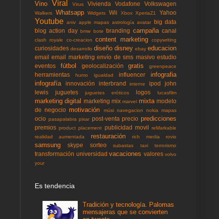
Viral
Vino
Vivienda
Vodafone
Volkswagen
Virus
Whatsapp
Wii
Yahoo
Walkers
Widgets
Xbox
XperiaZ1
Youtube
big data
aniv
apple mapas
astrología
avatar
campaña
blog action day
branding
canal
bmw
bote
content marketing
clash royale
co-creacion
copywriting
diseño
disney
educacion
curiosidades
desarrollo
ebay
email
email marketing
envío de sms masivo
estudio
fútbol
gratis
eventos
geolocalización
greenpeace
infografia
herramientas
influencer
humo
igualdad
infografía
innovación
interbrand
ipod
john
interne
lewis
juguetes
logos
juguetes eróticos
lucasfilm
marketing digital
mixta
marketing mix
modelo
marvel
motivación
de negocio
músi
navegacion
nokia mapas
predicciones
ocio
post-venta
precio
pasapalabra
pixar
premios
publicidad movil
product placement
reMarkable
restauración
realidad aumentada
rich media
rovio
samsung
skype
sorteo
subastas
taxi
terrorismo
vacaciones
transformación
universidad
valores
volvo
your
Es tendencia
Tradición y tecnología. Palomas
mensajeras que se convierten