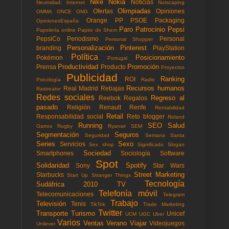
Nike
Nokia
Noticias
Neutraliad; Internet
Nutscaping
Olimpiadas
Ofertas
Opiniones
OMMA
ONCE
ONG
Orange
PP
PSOE
Packaging
OpinionesEspaña
Paro
Patrocinio
Pepsi
Papelería online
Papiro de Shem
PepsiCo
Periodismo
Personal
Personal Shopper
Personalización
Pinterest
branding
PlayStation
Política
Posicionamiento
Pokémon
Portugal
Productividad
Promoción
Prensa
Producto
Proyectos
Publicidad
Ranking
ROI
Psicología
Radio
Recursos humanos
Real Madrid
Rebajas
Rastreator
Redes sociales
Regreso al
Reebok
Regalos
pasado
Religión
Renault
Renfe
Rentabilidad
Retail
Responsabilidad social
Reto blogger
Roland
Running
SEO
Salud
Garros
Rugby
Ryanair
SEM
Segmentación
Seguros
Seguridad
Semana Santa
Series
Sexo
Servicios
Sex shop
Significado
Slogan
Sociedad
Smartphones
Sociología
Software
Spot
Solidaridad
Spotify
Sony
Star Wars
Street Marketing
Starbucks
Start Up
Stranger Things
Tecnología
Sudáfrica 2010
TV
Telefonía móvil
Telecomunicaciones
Telegram
Trabajo
Televisión
Tenis
TikTok
Trade Marketing
Twitter
Transporte
Turismo
Unicef
UCM
UGC
Uber
Varios
Ventas
Verano
Viajar
Videojuegos
Unilever