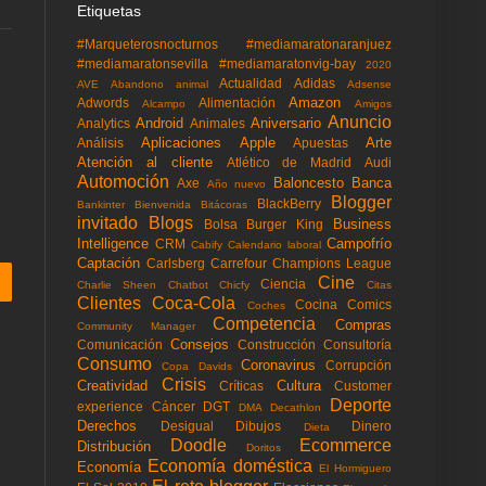
Etiquetas
#Marqueterosnocturnos
#mediamaratonaranjuez
#mediamaratonsevilla
#mediamaratonvig-bay
2020
Actualidad
Adidas
AVE
Abandono animal
Adsense
Amazon
Adwords
Alimentación
Alcampo
Amigos
Anuncio
Android
Aniversario
Analytics
Animales
Aplicaciones
Apple
Arte
Análisis
Apuestas
Atención al cliente
Atlético de Madrid
Audi
Automoción
Baloncesto
Banca
Axe
Año nuevo
Blogger
BlackBerry
Bankinter
Bienvenida
Bitácoras
invitado
Blogs
Business
Bolsa
Burger King
Intelligence
Campofrío
CRM
Cabify
Calendario laboral
Captación
Carlsberg
Carrefour
Champions League
Cine
Ciencia
Charlie Sheen
Chatbot
Chicfy
Citas
Clientes
Coca-Cola
Cocina
Comics
Coches
Competencia
Compras
Community Manager
Consejos
Comunicación
Construcción
Consultoría
Consumo
Coronavirus
Corrupción
Copa Davids
Crisis
Creatividad
Cultura
Críticas
Customer
Deporte
experience
Cáncer
DGT
DMA
Decathlon
Derechos
Desigual
Dibujos
Dinero
Dieta
Doodle
Ecommerce
Distribución
Doritos
Economía doméstica
Economía
El Hormiguero