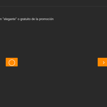
n "elegante" o gratuito de la promoción
◯
›