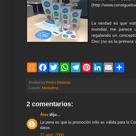
(http://www.consiguetu
La verdad es que vist
mundial, me parece u
regalando un concepto
Ono (no es la primera v
M
F
T
W
T
P
L
E
S
e
a
w
h
e
i
i
m
h
n
c
i
a
l
n
n
a
a
e
e
t
t
e
t
k
i
r
Posted by
Pedro Molleda
a
b
t
s
g
e
e
l
e
Labels:
Marketing
m
o
e
A
r
r
d
e
o
r
p
a
e
I
k
p
m
s
n
2 comentarios:
t
Àlex
dijo...
La pena es que la promoción sólo es válida para la Co
datos.
22 abril, 2008