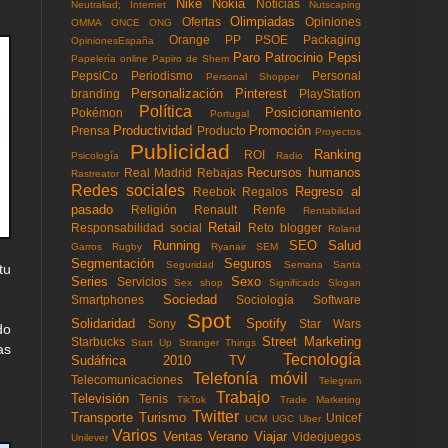
Nike
Nokia
Noticias
Neutraliad; Internet
Nutscaping
Olimpiadas
Ofertas
Opiniones
OMMA
ONCE
ONG
Orange
PP
PSOE
Packaging
OpinionesEspaña
Paro
Patrocinio
Pepsi
Papelería online
Papiro de Shem
PepsiCo
Periodismo
Personal
Personal Shopper
Personalización
Pinterest
branding
PlayStation
Política
Posicionamiento
Pokémon
Portugal
Productividad
Promoción
Prensa
Producto
Proyectos
Publicidad
Ranking
ROI
Psicología
Radio
Recursos humanos
Real Madrid
Rebajas
Rastreator
Redes sociales
Regreso al
Reebok
Regalos
pasado
Religión
Renault
Renfe
Rentabilidad
Retail
Responsabilidad social
Reto blogger
Roland
Running
SEO
Salud
Garros
Rugby
Ryanair
SEM
Segmentación
Seguros
Seguridad
Semana Santa
tu
Series
Sexo
Servicios
Sex shop
Significado
Slogan
Sociedad
Smartphones
Sociología
Software
Spot
Solidaridad
Spotify
Sony
Star Wars
do
Street Marketing
Starbucks
Start Up
Stranger Things
as
Tecnología
Sudáfrica 2010
TV
Telefonía móvil
Telecomunicaciones
Telegram
Trabajo
Televisión
Tenis
TikTok
Trade Marketing
Twitter
Transporte
Turismo
Unicef
UCM
UGC
Uber
Varios
Ventas
Verano
Viajar
Videojuegos
Unilever