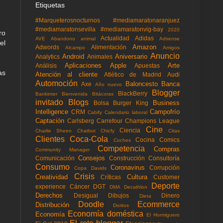
Etiquetas
#Marqueterosnocturnos
#mediamaratonaranjuez
#mediamaratonsevilla
#mediamaratonvig-bay
2020
ro
Actualidad
Adidas
AVE
Abandono animal
Adsense
el
Amazon
Adwords
Alimentación
Alcampo
Amigos
Anuncio
Android
Aniversario
Analytics
Animales
Aplicaciones
Apple
Arte
Análisis
Apuestas
as
Atención al cliente
Atlético de Madrid
Audi
Automoción
Baloncesto
Banca
Axe
Año nuevo
Blogger
BlackBerry
Bankinter
Bienvenida
Bitácoras
invitado
Blogs
Business
Bolsa
Burger King
Intelligence
Campofrío
CRM
Cabify
Calendario laboral
Captación
Carlsberg
Carrefour
Champions League
Cine
Ciencia
Charlie Sheen
Chatbot
Chicfy
Citas
Clientes
Coca-Cola
Cocina
Comics
Coches
Competencia
Compras
Community Manager
Consejos
Comunicación
Construcción
Consultoría
Consumo
Coronavirus
Corrupción
Copa Davids
Crisis
Creatividad
Cultura
Críticas
Customer
Deporte
experience
Cáncer
DGT
DMA
Decathlon
Derechos
Desigual
Dibujos
Dinero
Dieta
Doodle
Ecommerce
Distribución
Doritos
Economía doméstica
Economía
El Hormiguero