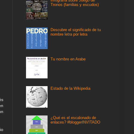
Infografía sobre Juego de
Tronos (familias y escudos)
Descubre el significado de tu
nombre letra por letra
Tu nombre en Arabe
Estado de la Wikipedia
és
en
ón
¿Qué es el escalonado de
enlaces? #bloggerINVITADO
io