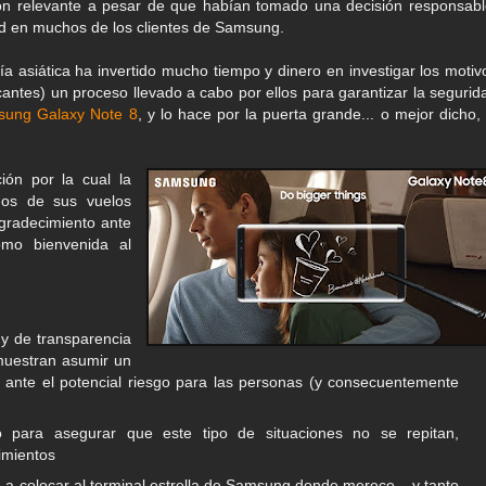
jón relevante a pesar de que habían tomado una decisión responsabl
ad en muchos de los clientes de Samsung.
 asiática ha invertido mucho tiempo y dinero en investigar los motiv
ricantes) un proceso llevado a cabo por ellos para garantizar la segurid
ung Galaxy Note 8
, y lo hace por la puerta grande... o mejor dicho, 
ón por la cual la
hos de sus vuelos
gradecimiento ante
mo bienvenida al
 y de transparencia
emuestran asumir un
a ante el potencial riesgo para las personas (y consecuentemente
 para asegurar que este tipo de situaciones no se repitan,
imientos
 colocar al terminal estrella de Samsung donde merece... y tanto