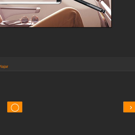
Viajar
◯
›