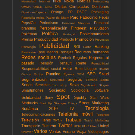
Nike
Nokia
Noticias
Neutraliad; Internet
Nutscaping
Olimpiadas
Ofertas
Opiniones
OMMA
ONCE
ONG
Orange
PP
PSOE
Packaging
OpinionesEspaña
Paro
Patrocinio
Pepsi
Papelería online
Papiro de Shem
PepsiCo
Periodismo
Personal
Personal Shopper
Personalización
Pinterest
branding
PlayStation
Política
Posicionamiento
Pokémon
Portugal
Productividad
Promoción
Prensa
Producto
Proyectos
Publicidad
Ranking
ROI
Psicología
Radio
Recursos humanos
Real Madrid
Rebajas
Rastreator
Redes sociales
Regreso al
Reebok
Regalos
pasado
Religión
Renault
Renfe
Rentabilidad
Retail
Responsabilidad social
Reto blogger
Roland
Running
SEO
Salud
Garros
Rugby
Ryanair
SEM
Segmentación
Seguros
Seguridad
Semana Santa
Series
Sexo
Servicios
Sex shop
Significado
Slogan
Sociedad
Smartphones
Sociología
Software
Spot
Solidaridad
Spotify
Sony
Star Wars
Street Marketing
Starbucks
Start Up
Stranger Things
Tecnología
Sudáfrica 2010
TV
Telefonía móvil
Telecomunicaciones
Telegram
Trabajo
Televisión
Tenis
TikTok
Trade Marketing
Twitter
Transporte
Turismo
Unicef
UCM
UGC
Uber
Varios
Ventas
Verano
Viajar
Videojuegos
Unilever