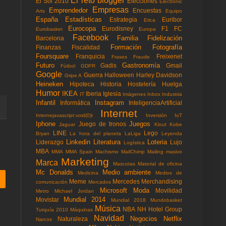
El reto blogger
El Sol 2010
Elecciones
Electronic
Empresas
Emprendedor
Encuestas
Arts
Equipo
España
Estadísticas
Estrategia
Euribor
Etica
Eurocopa
Eurodisney
F1
FC
Eurobasket
Europa
Facebook
Familia
Fidelización
Barcelona
Formación
Fotografía
Finanzas
Fiscalidad
Foursquare
Franquicia
Freixenet
Frases
Fraude
Futuro
Gastronomía
Gadis
Gmail
Fùtbol
GDPR
Google
Guerra
Halloween
Harley Davidson
Gripe A
Heineken
Hipoteca
Historia
Hostelería
Huelga
Humor
IKEA
Iberia
Iglesia
IT
Imágenes
Inbox
Industria
Infantil
Instagram
Informática
InteligenciaArtificial
Internet
Internejavascript:void(0)t
Inversión
IoT
Iphone
Juegos
Juego de tronos
Jaguar
Klout
Kobe
LINE
Lego
Bryan
La hora del planeta
LaLiga
Leyenda
Linkedin
Literatura
Loteria
Liderazgo
Lujo
Logística
MBA
MMA
MMA Spain
Machismo
MailChimp
Mailing masivo
Marketing
Marca
Mascotas
Material de oficina
Mc Donalds
Medio ambiente
Medicina
Medios de
Meme
Mercedes
Merchandising
comunicación
Mercados
Microsoft
Moda
Movilidad
Metro
Michael Jordan
Mundial 2014
Movistar
Mundial 2018
Mundobasket
Música
NBA
NH Hotel Group
Turquía 2010
Máquinas
Navidad
Negocios
Netflix
Naturaleza
Narcos