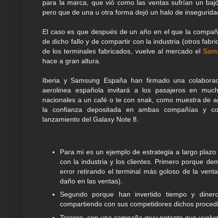
para la marca, que vió como las ventas sufrían un ba
pero que de una u otra forma dejó un halo de insegurid
El caso es que después de un año en el que la compañía
de dicho fallo y de compartir con la industria (otros fab
de los terminales fabricados, vuelve al mercado el
Sams
hace a gran altura.
Iberia y Samsung España han firmado una colaboraci
aerolinea española invitará a los pasajeros en muc
nacionales a un café o te con snak, como muestra de a
la confianza depositada en ambas compañías y co
lanzamiento del Galaxy Note 8.
Para mi es un ejemplo de estrategia a largo plazo
con la industria y los clientes. Primero porque d
error retirando el terminal más goloso de la vent
daño en las ventas).
Segundo porque han invertido tiempo y dinero
compartiendo con sus competidores dichos proced
Tercero, con una campaña muy potente que vuelva a