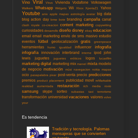
Viral
Vino
Vivienda
Vodafone
Volkswagen
Virus
Whatsapp
Wii
Yahoo
Walkers
Widgets
Xbox
XperiaZ1
Youtube
big data
aniv
apple mapas
astrología
avatar
campaña
blog action day
branding
canal
bmw
bote
content marketing
clash royale
co-creacion
copywriting
diseño
disney
educacion
curiosidades
desarrollo
ebay
email
email marketing
envío de sms masivo
estudio
fútbol
gratis
eventos
geolocalización
greenpeace
infografia
herramientas
influencer
humo
igualdad
infografía
innovación
interbrand
ipod
john
interne
lewis
juguetes
logos
juguetes eróticos
lucasfilm
marketing digital
mixta
marketing mix
modelo
marvel
motivación
de negocio
músi
navegacion
nokia mapas
predicciones
ocio
post-venta
precio
pasapalabra
pixar
premios
publicidad movil
product placement
reMarkable
restauración
realidad aumentada
rich media
rovio
samsung
skype
sorteo
subastas
taxi
terrorismo
vacaciones
transformación
universidad
valores
volvo
your
Es tendencia
Tradición y tecnología. Palomas
mensajeras que se convierten