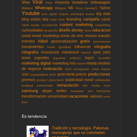
Viral
Vino
Vivienda
Vodafone
Volkswagen
Virus
Whatsapp
Wii
Yahoo
Walkers
Widgets
Xbox
XperiaZ1
Youtube
big data
aniv
apple mapas
astrología
avatar
campaña
blog action day
branding
canal
bmw
bote
content marketing
clash royale
co-creacion
copywriting
diseño
disney
educacion
curiosidades
desarrollo
ebay
email
email marketing
envío de sms masivo
estudio
fútbol
gratis
eventos
geolocalización
greenpeace
infografia
herramientas
influencer
humo
igualdad
infografía
innovación
interbrand
ipod
john
interne
lewis
juguetes
logos
juguetes eróticos
lucasfilm
marketing digital
mixta
marketing mix
modelo
marvel
motivación
de negocio
músi
navegacion
nokia mapas
predicciones
ocio
post-venta
precio
pasapalabra
pixar
premios
publicidad movil
product placement
reMarkable
restauración
realidad aumentada
rich media
rovio
samsung
skype
sorteo
subastas
taxi
terrorismo
vacaciones
transformación
universidad
valores
volvo
your
Es tendencia
Tradición y tecnología. Palomas
mensajeras que se convierten