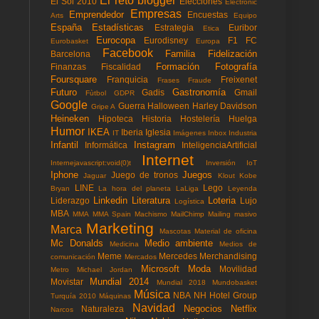
El reto blogger
El Sol 2010
Elecciones
Electronic
Empresas
Emprendedor
Encuestas
Arts
Equipo
España
Estadísticas
Estrategia
Euribor
Etica
Eurocopa
Eurodisney
F1
FC
Eurobasket
Europa
Facebook
Familia
Fidelización
Barcelona
Formación
Fotografía
Finanzas
Fiscalidad
Foursquare
Franquicia
Freixenet
Frases
Fraude
Futuro
Gastronomía
Gadis
Gmail
Fùtbol
GDPR
Google
Guerra
Halloween
Harley Davidson
Gripe A
Heineken
Hipoteca
Historia
Hostelería
Huelga
Humor
IKEA
Iberia
Iglesia
IT
Imágenes
Inbox
Industria
Infantil
Instagram
Informática
InteligenciaArtificial
Internet
Internejavascript:void(0)t
Inversión
IoT
Iphone
Juegos
Juego de tronos
Jaguar
Klout
Kobe
LINE
Lego
Bryan
La hora del planeta
LaLiga
Leyenda
Linkedin
Literatura
Loteria
Liderazgo
Lujo
Logística
MBA
MMA
MMA Spain
Machismo
MailChimp
Mailing masivo
Marketing
Marca
Mascotas
Material de oficina
Mc Donalds
Medio ambiente
Medicina
Medios de
Meme
Mercedes
Merchandising
comunicación
Mercados
Microsoft
Moda
Movilidad
Metro
Michael Jordan
Mundial 2014
Movistar
Mundial 2018
Mundobasket
Música
NBA
NH Hotel Group
Turquía 2010
Máquinas
Navidad
Negocios
Netflix
Naturaleza
Narcos