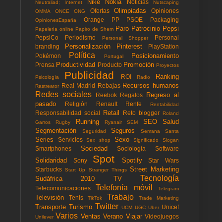
Nike
Nokia
Noticias
Neutraliad; Internet
Nutscaping
Olimpiadas
Ofertas
Opiniones
OMMA
ONCE
ONG
Orange
PP
PSOE
Packaging
OpinionesEspaña
Paro
Patrocinio
Pepsi
Papelería online
Papiro de Shem
PepsiCo
Periodismo
Personal
Personal Shopper
Personalización
Pinterest
branding
PlayStation
Política
Posicionamiento
Pokémon
Portugal
Productividad
Promoción
Prensa
Producto
Proyectos
Publicidad
Ranking
ROI
Psicología
Radio
Recursos humanos
Real Madrid
Rebajas
Rastreator
Redes sociales
Regreso al
Reebok
Regalos
pasado
Religión
Renault
Renfe
Rentabilidad
Retail
Responsabilidad social
Reto blogger
Roland
Running
SEO
Salud
Garros
Rugby
Ryanair
SEM
Segmentación
Seguros
Seguridad
Semana Santa
Series
Sexo
Servicios
Sex shop
Significado
Slogan
Sociedad
Smartphones
Sociología
Software
Spot
Solidaridad
Spotify
Sony
Star Wars
Street Marketing
Starbucks
Start Up
Stranger Things
Tecnología
Sudáfrica 2010
TV
Telefonía móvil
Telecomunicaciones
Telegram
Trabajo
Televisión
Tenis
TikTok
Trade Marketing
Twitter
Transporte
Turismo
Unicef
UCM
UGC
Uber
Varios
Ventas
Verano
Viajar
Videojuegos
Unilever