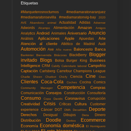
Etiquetas
#Marqueterosnocturnos
#mediamaratonaranjuez
#mediamaratonsevilla
#mediamaratonvig-bay
2020
Actualidad
Adidas
AVE
Abandono animal
Adsense
Amazon
Adwords
Alimentación
Alcampo
Amigos
Anuncio
Android
Aniversario
Analytics
Animales
Aplicaciones
Apple
Arte
Análisis
Apuestas
Atención al cliente
Atlético de Madrid
Audi
Automoción
Baloncesto
Banca
Axe
Año nuevo
Blogger
BlackBerry
Bankinter
Bienvenida
Bitácoras
invitado
Blogs
Business
Bolsa
Burger King
Intelligence
Campofrío
CRM
Cabify
Calendario laboral
Captación
Carlsberg
Carrefour
Champions League
Cine
Ciencia
Charlie Sheen
Chatbot
Chicfy
Citas
Clientes
Coca-Cola
Cocina
Comics
Coches
Competencia
Compras
Community Manager
Consejos
Comunicación
Construcción
Consultoría
Consumo
Coronavirus
Corrupción
Copa Davids
Crisis
Creatividad
Cultura
Críticas
Customer
Deporte
experience
Cáncer
DGT
DMA
Decathlon
Derechos
Desigual
Dibujos
Dinero
Dieta
Doodle
Ecommerce
Distribución
Doritos
Economía doméstica
Economía
El Hormiguero