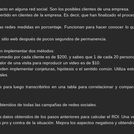
acto en alguna red social. Son los posibles clientes de una empresa.
rtido en clientes de la empresa. Es decir, que han finalizado el proce
 las redes medidas en porcentaje. Funcionan para hacer conocer lo q
tu sitio web después de pocos segundos de permanencia.
en implementar dos métodos:
promedio por cada cliente es de $200, y sabes que 1 de cada 20 person
alor de una visita para reproducir un video es de $10.
eden implementar conjeturas, hipótesis o el sentido común. Utiliza est
ales.
os para luego transcribirlos en una tabla para correlacionar y compar
obtenidos de todas las campañas de redes sociales.
los datos obtenidos de los pasos anteriores para calcular el ROI. Una v
 pro y contra de la situación. Mejora los aspectos negativos y obtendr