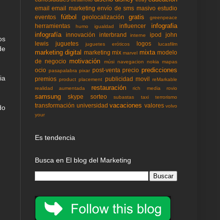
email
email marketing
envío de sms masivo
estudio
fútbol
gratis
eventos
geolocalización
greenpeace
infografia
herramientas
influencer
humo
igualdad
infografía
innovación
interbrand
ipod
john
interne
os
lewis
juguetes
logos
juguetes eróticos
lucasfilm
de
marketing digital
mixta
marketing mix
modelo
marvel
motivación
de negocio
músi
navegacion
nokia mapas
predicciones
ocio
post-venta
precio
pasapalabra
pixar
ia
premios
publicidad movil
product placement
reMarkable
restauración
realidad aumentada
rich media
rovio
samsung
skype
sorteo
subastas
taxi
terrorismo
vacaciones
transformación
universidad
valores
volvo
do
your
Es tendencia
Busca en El blog del Marketing