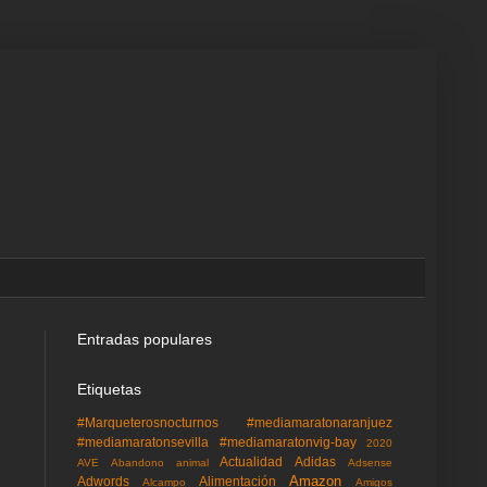
Entradas populares
Etiquetas
#Marqueterosnocturnos
#mediamaratonaranjuez
#mediamaratonsevilla
#mediamaratonvig-bay
2020
Actualidad
Adidas
AVE
Abandono animal
Adsense
Amazon
Adwords
Alimentación
Alcampo
Amigos