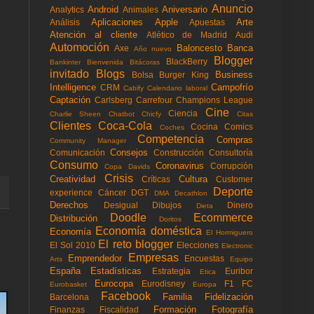
Anuncio
Android
Aniversario
Analytics
Animales
Aplicaciones
Apple
Arte
Análisis
Apuestas
Atención al cliente
Atlético de Madrid
Audi
Automoción
Baloncesto
Banca
Axe
Año nuevo
Blogger
BlackBerry
Bankinter
Bienvenida
Bitácoras
invitado
Blogs
Business
Bolsa
Burger King
Intelligence
Campofrío
CRM
Cabify
Calendario laboral
Captación
Carlsberg
Carrefour
Champions League
Cine
Ciencia
Charlie Sheen
Chatbot
Chicfy
Citas
Clientes
Coca-Cola
Cocina
Comics
Coches
Competencia
Compras
Community Manager
Consejos
Comunicación
Construcción
Consultoría
Consumo
Coronavirus
Corrupción
Copa Davids
Crisis
Creatividad
Cultura
Críticas
Customer
Deporte
experience
Cáncer
DGT
DMA
Decathlon
Derechos
Desigual
Dibujos
Dinero
Dieta
Doodle
Ecommerce
Distribución
Doritos
Economía doméstica
Economía
El Hormiguero
El reto blogger
El Sol 2010
Elecciones
Electronic
Empresas
Emprendedor
Encuestas
Arts
Equipo
España
Estadísticas
Estrategia
Euribor
Etica
Eurocopa
Eurodisney
F1
FC
Eurobasket
Europa
Facebook
Familia
Fidelización
Barcelona
Formación
Fotografía
Finanzas
Fiscalidad