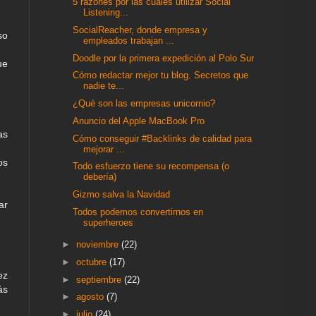
5 razones por las cuáles utilizar Social
Listening...
SocialReacher, donde empresa y
so
empleados trabajan ...
Doodle por la primera expedición al Polo Sur
ue
Cómo redactar mejor tu blog. Secretos que
nadie te...
¿Qué son las empresas unicornio?
Anuncio del Apple MacBook Pro
as
Cómo conseguir #Backlinks de calidad para
mejorar ...
os
Todo esfuerzo tiene su recompensa (o
debería)
Gizmo salva la Navidad
ar
Todos podemos convertirnos en
superheroes
►
noviembre
(22)
►
octubre
(17)
ez
►
septiembre
(22)
ás
►
agosto
(7)
►
julio
(24)