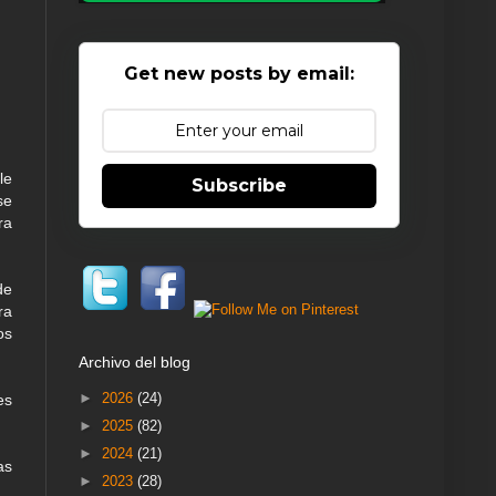
Get new posts by email:
le
Subscribe
se
ra
de
ra
os
Archivo del blog
►
2026
(24)
es
►
2025
(82)
►
2024
(21)
as
►
2023
(28)