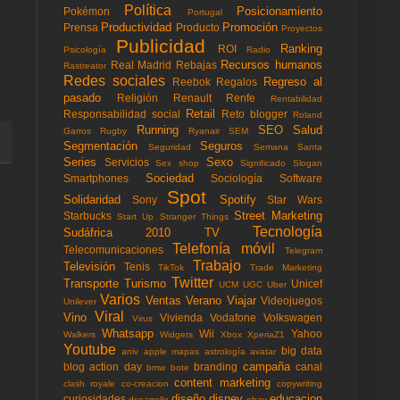
Política
Posicionamiento
Pokémon
Portugal
Productividad
Promoción
Prensa
Producto
Proyectos
Publicidad
Ranking
ROI
Psicología
Radio
Recursos humanos
Real Madrid
Rebajas
Rastreator
Redes sociales
Regreso al
Reebok
Regalos
pasado
Religión
Renault
Renfe
Rentabilidad
Retail
Responsabilidad social
Reto blogger
Roland
Running
SEO
Salud
Garros
Rugby
Ryanair
SEM
Segmentación
Seguros
Seguridad
Semana Santa
Series
Sexo
Servicios
Sex shop
Significado
Slogan
Sociedad
Smartphones
Sociología
Software
Spot
Solidaridad
Spotify
Sony
Star Wars
Street Marketing
Starbucks
Start Up
Stranger Things
Tecnología
Sudáfrica 2010
TV
Telefonía móvil
Telecomunicaciones
Telegram
Trabajo
Televisión
Tenis
TikTok
Trade Marketing
Twitter
Transporte
Turismo
Unicef
UCM
UGC
Uber
Varios
Ventas
Verano
Viajar
Videojuegos
Unilever
Viral
Vino
Vivienda
Vodafone
Volkswagen
Virus
Whatsapp
Wii
Yahoo
Walkers
Widgets
Xbox
XperiaZ1
Youtube
big data
aniv
apple mapas
astrología
avatar
campaña
blog action day
branding
canal
bmw
bote
content marketing
clash royale
co-creacion
copywriting
diseño
disney
educacion
curiosidades
desarrollo
ebay