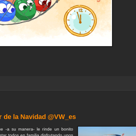
tar de la Navidad @VW_es
e -a su manera- le rinde un bonito
tar todos en familia disfrutando unos