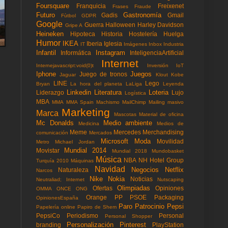
Foursquare
Franquicia
Freixenet
Frases
Fraude
Futuro
Gastronomía
Gadis
Gmail
Fùtbol
GDPR
Google
Guerra
Halloween
Harley Davidson
Gripe A
Heineken
Hipoteca
Historia
Hostelería
Huelga
Humor
IKEA
Iberia
Iglesia
IT
Imágenes
Inbox
Industria
Infantil
Instagram
Informática
InteligenciaArtificial
Internet
Internejavascript:void(0)t
Inversión
IoT
Iphone
Juegos
Juego de tronos
Jaguar
Klout
Kobe
LINE
Lego
Bryan
La hora del planeta
LaLiga
Leyenda
Linkedin
Literatura
Loteria
Liderazgo
Lujo
Logística
MBA
MMA
MMA Spain
Machismo
MailChimp
Mailing masivo
Marketing
Marca
Mascotas
Material de oficina
Mc Donalds
Medio ambiente
Medicina
Medios de
Meme
Mercedes
Merchandising
comunicación
Mercados
Microsoft
Moda
Movilidad
Metro
Michael Jordan
Mundial 2014
Movistar
Mundial 2018
Mundobasket
Música
NBA
NH Hotel Group
Turquía 2010
Máquinas
Navidad
Negocios
Netflix
Naturaleza
Narcos
Nike
Nokia
Noticias
Neutraliad; Internet
Nutscaping
Olimpiadas
Ofertas
Opiniones
OMMA
ONCE
ONG
Orange
PP
PSOE
Packaging
OpinionesEspaña
Paro
Patrocinio
Pepsi
Papelería online
Papiro de Shem
PepsiCo
Periodismo
Personal
Personal Shopper
Personalización
Pinterest
branding
PlayStation