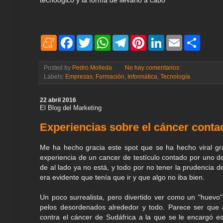
tecnoógico y la forma de llevarlo a cabo
M
F
T
W
T
P
L
E
S
e
a
w
h
e
i
i
m
h
n
c
i
a
l
n
n
a
a
e
e
t
t
e
t
k
i
r
Posted by
Pedro Molleda
No hay comentarios:
a
b
t
s
g
e
e
l
e
Labels:
Empresas
,
Formación
,
Informática
,
Tecnología
m
o
e
A
r
r
d
e
o
r
p
a
e
I
k
p
m
s
n
22 abril 2016
t
El Blog del Marketing
Experiencias sobre el cáncer conta
Me ha hecho gracia este spot que se ha hecho viral gr
experiencia de un cancer de testículo contado por uno d
de al lado ya no está, y todo por no tener la prudencia 
era evidente que tenía que ir y que algo no iba bien.
Un poco surrealista, pero divertido ver como un "huevo
pelos desordenados alrededor y todo. Parece ser que a
contra el cáncer de Sudáfrica a la que se le encargó 