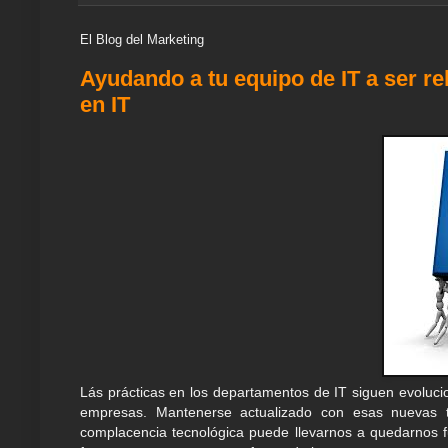
k
p
m
s
n
t
El Blog del Marketing
Ayudando a tu equipo de IT a ser re
en IT
Lás prácticas en los departamentos de IT siguen evoluci
empresas. Mantenerse actualizado con esas nuevas 
complacencia tecnológica puede llevarnos a quedarnos fu