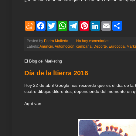
M
F
T
W
T
P
L
E
S
e
a
w
h
e
i
i
m
h
n
c
i
a
l
n
n
a
a
e
e
t
t
e
t
k
i
r
Posted by
Pedro Molleda
No hay comentarios:
a
b
t
s
g
e
e
l
e
Labels:
Anuncio
,
Automoción
,
campaña
,
Deporte
,
Eurocopa
,
Marke
m
o
e
A
r
r
d
e
o
r
p
a
e
I
k
p
m
s
n
El Blog del Marketing
t
Día de la ltierra 2016
Hoy 22 de abril Google nos recuerda que es el día de la 
cuatro dibujos diferentes, dependiendo del momento en q
Aquí van