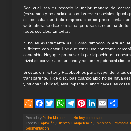
Sea cual sea tu negocio la mejor manera de acercar
(existentes y potenciales) son las redes sociales. Igual 
se pensaba que toda empresa que se precie tenía que
web, ahora se dice lo mismo, pero se dice que ha de tene
redes sociales. En todas.
Y no es exactamente así. Como tampoco lo era en el
suficiente con estar. Hay que tener una constante cercan
contenido. Hay que promover la participación en concur
trivial se convierta en un lead y así en un potencial cliente
Si estás en Twitter y Facebook es para responder a tus c
transparente. Pide disculpas cuando algo no se haya g
y mucha visibilidad, esta impacta cuando haces las cosa
M
F
T
W
T
P
L
E
S
e
a
w
h
e
i
i
m
h
n
c
i
a
l
n
n
a
a
e
e
t
t
e
t
k
i
r
Posted by
Pedro Molleda
No hay comentarios:
a
b
t
s
g
e
e
l
e
Labels:
Captación
,
Clientes
,
Competencia
,
Empresas
,
Estrategia
,
m
o
e
A
r
r
d
Segmentación
e
o
r
p
a
e
I