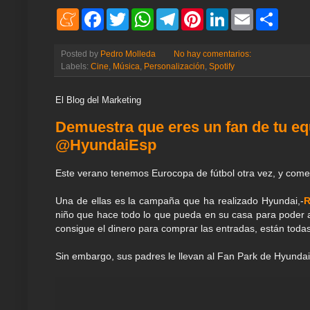
M
F
T
W
T
P
L
E
S
e
a
w
h
e
i
i
m
h
n
c
i
a
l
n
n
a
a
e
e
t
t
e
t
k
i
r
Posted by
Pedro Molleda
No hay comentarios:
a
b
t
s
g
e
e
l
e
Labels:
Cine
,
Música
,
Personalización
,
Spotify
m
o
e
A
r
r
d
e
o
r
p
a
e
I
k
p
m
s
n
El Blog del Marketing
t
Demuestra que eres un fan de tu equ
@HyundaiEsp
Este verano tenemos Eurocopa de fútbol otra vez, y com
Una de ellas es la campaña que ha realizado Hyundai,-
R
niño que hace todo lo que pueda en su casa para poder a
consigue el dinero para comprar las entradas, están toda
Sin embargo, sus padres le llevan al Fan Park de Hyundai 