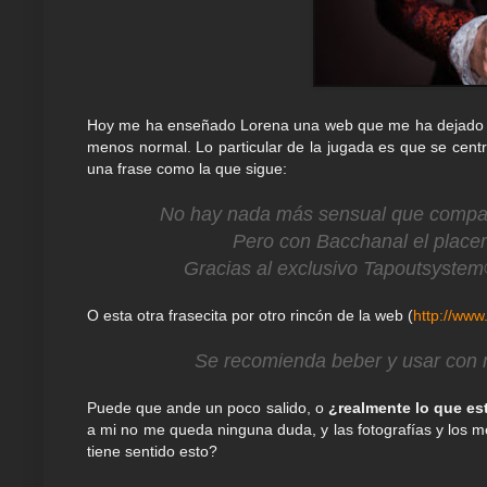
Hoy me ha enseñado Lorena una web que me ha dejado si
menos normal. Lo particular de la jugada es que se centr
una frase como la que sigue:
No hay nada más sensual que compart
Pero con Bacchanal el placer
Gracias al exclusivo Tapoutsystem® 
O esta otra frasecita por otro rincón de la web (
http://www
Se recomienda beber y usar con m
Puede que ande un poco salido, o
¿realmente lo que es
a mi no me queda ninguna duda, y las fotografías y los m
tiene sentido esto?