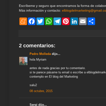
Escríbeme y seguro que encontramos la forma de colabor
Más información y contacto:
elblogdelmarketing@gmail.c
M
F
T
W
T
P
L
E
S
e
a
w
h
e
i
i
m
h
n
c
i
a
l
n
n
a
a
e
e
t
t
e
t
k
i
r
a
b
t
s
g
e
e
l
e
m
o
e
A
r
r
d
e
o
r
p
a
e
I
2 comentarios:
k
p
m
s
n
t
Pedro Molleda
dijo...
hola Myriam
antes de nada gracias por tu comentario.
si te parece pásame tu email o escríbe a elblogdelmar
contemplo en El blog del Marketing
salu2
08 octubre, 2015
Sergi dijo...