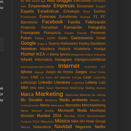
El reto blogger
El Sol 2010
Elecciones
Electronic
en
Empresas
Emprendedor
Encuestas
Arts
Equipo
su
España
Estadísticas
Estrategia
Euribor
Etica
Eurocopa
Eurodisney
F1
FC
Eurobasket
Europa
Facebook
Familia
Fidelización
Barcelona
Formación
Fotografía
Finanzas
Fiscalidad
Foursquare
Franquicia
Freixenet
Frases
Fraude
Futuro
Gastronomía
Gadis
Gmail
Fùtbol
GDPR
Google
Guerra
Halloween
Harley Davidson
Gripe A
Heineken
Hipoteca
Historia
Hostelería
Huelga
Humor
IKEA
Iberia
Iglesia
IT
Imágenes
Inbox
Industria
Infantil
Instagram
Informática
InteligenciaArtificial
Internet
Internejavascript:void(0)t
Inversión
IoT
Iphone
Juegos
Juego de tronos
Jaguar
Klout
Kobe
LINE
Lego
Bryan
La hora del planeta
LaLiga
Leyenda
Linkedin
Literatura
Loteria
Liderazgo
Lujo
Logística
MBA
ue
MMA
MMA Spain
Machismo
MailChimp
Mailing masivo
Marketing
or
Marca
Mascotas
Material de oficina
uy
Mc Donalds
Medio ambiente
Medicina
Medios de
Meme
Mercedes
Merchandising
comunicación
Mercados
Microsoft
Moda
Movilidad
Metro
Michael Jordan
Mundial 2014
Movistar
Mundial 2018
Mundobasket
Música
NBA
NH Hotel Group
Turquía 2010
Máquinas
Navidad
Negocios
Netflix
Naturaleza
Narcos