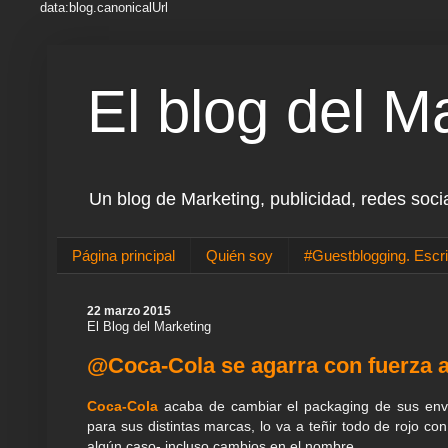
data:blog.canonicalUrl
El blog del M
Un blog de Marketing, publicidad, redes soci
Página principal
Quién soy
#Guestblogging. Escri
22 marzo 2015
El Blog del Marketing
@Coca-Cola se agarra con fuerza a
Coca-Cola
acaba de cambiar el packaging de sus enva
para sus distintas marcas, lo va a teñir todo de rojo co
algún caso- incluso cambios en el nombre.