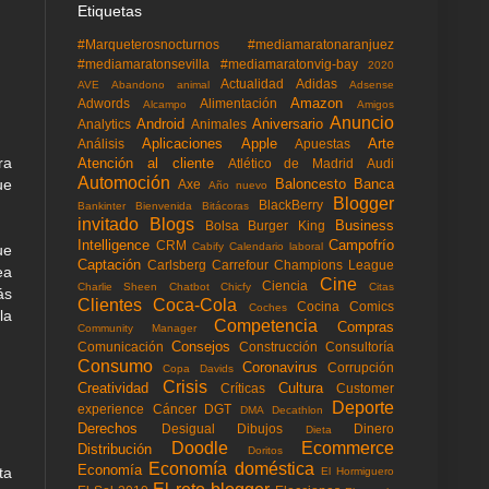
Etiquetas
#Marqueterosnocturnos
#mediamaratonaranjuez
#mediamaratonsevilla
#mediamaratonvig-bay
2020
Actualidad
Adidas
AVE
Abandono animal
Adsense
Amazon
Adwords
Alimentación
Alcampo
Amigos
Anuncio
Android
Aniversario
Analytics
Animales
Aplicaciones
Apple
Arte
Análisis
Apuestas
ra
Atención al cliente
Atlético de Madrid
Audi
Automoción
Baloncesto
Banca
ue
Axe
Año nuevo
Blogger
BlackBerry
Bankinter
Bienvenida
Bitácoras
invitado
Blogs
Business
Bolsa
Burger King
Intelligence
Campofrío
CRM
Cabify
Calendario laboral
ue
Captación
Carlsberg
Carrefour
Champions League
ea
Cine
Ciencia
Charlie Sheen
Chatbot
Chicfy
Citas
ás
Clientes
Coca-Cola
Cocina
Comics
Coches
la
Competencia
Compras
Community Manager
Consejos
Comunicación
Construcción
Consultoría
Consumo
Coronavirus
Corrupción
Copa Davids
Crisis
Creatividad
Cultura
Críticas
Customer
Deporte
experience
Cáncer
DGT
DMA
Decathlon
Derechos
Desigual
Dibujos
Dinero
Dieta
Doodle
Ecommerce
Distribución
Doritos
Economía doméstica
Economía
ta
El Hormiguero