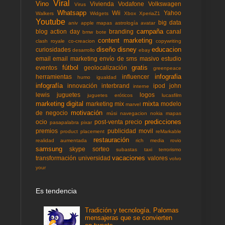
Viral
Vino
Vivienda
Vodafone
Volkswagen
Virus
Whatsapp
Wii
Yahoo
Walkers
Widgets
Xbox
XperiaZ1
Youtube
big data
aniv
apple mapas
astrología
avatar
campaña
blog action day
branding
canal
bmw
bote
content marketing
clash royale
co-creacion
copywriting
diseño
disney
educacion
curiosidades
desarrollo
ebay
email
email marketing
envío de sms masivo
estudio
fútbol
gratis
eventos
geolocalización
greenpeace
infografia
herramientas
influencer
humo
igualdad
infografía
innovación
interbrand
ipod
john
interne
lewis
juguetes
logos
juguetes eróticos
lucasfilm
marketing digital
mixta
marketing mix
modelo
marvel
motivación
de negocio
músi
navegacion
nokia mapas
predicciones
ocio
post-venta
precio
pasapalabra
pixar
premios
publicidad movil
product placement
reMarkable
restauración
realidad aumentada
rich media
rovio
samsung
skype
sorteo
subastas
taxi
terrorismo
vacaciones
transformación
universidad
valores
volvo
your
Es tendencia
Tradición y tecnología. Palomas
mensajeras que se convierten