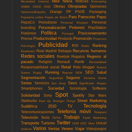
Nike
Nokia
Noticias
Neutraliad; Internet
Nutscaping
Olimpiadas
Ofertas
Opiniones
OMMA
ONCE
ONG
Orange
PP
PSOE
Packaging
OpinionesEspaña
Paro
Patrocinio
Pepsi
Papelería online
Papiro de Shem
PepsiCo
Periodismo
Personal
Personal Shopper
Personalización
Pinterest
branding
PlayStation
Política
Posicionamiento
Pokémon
Portugal
Productividad
Promoción
Prensa
Producto
Proyectos
Publicidad
Ranking
ROI
Psicología
Radio
Recursos humanos
Real Madrid
Rebajas
Rastreator
Redes sociales
Regreso al
Reebok
Regalos
pasado
Religión
Renault
Renfe
Rentabilidad
Retail
Responsabilidad social
Reto blogger
Roland
Running
SEO
Salud
Garros
Rugby
Ryanair
SEM
Segmentación
Seguros
Seguridad
Semana Santa
Series
Sexo
Servicios
Sex shop
Significado
Slogan
Sociedad
Smartphones
Sociología
Software
Spot
Solidaridad
Spotify
Sony
Star Wars
Street Marketing
Starbucks
Start Up
Stranger Things
Tecnología
Sudáfrica 2010
TV
Telefonía móvil
Telecomunicaciones
Telegram
Trabajo
Televisión
Tenis
TikTok
Trade Marketing
Twitter
Transporte
Turismo
Unicef
UCM
UGC
Uber
Varios
Ventas
Verano
Viajar
Videojuegos
Unilever