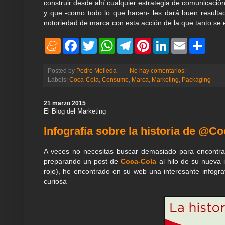
construir desde ahí cualquier estrategia de comunicaci
y que -como todo lo que hacen- les dará buen resultado
notoriedad de marca con esta acción de la que tanto se 
M
F
T
W
T
P
L
E
S
e
a
w
h
e
i
i
m
h
n
c
i
a
l
n
n
a
a
e
e
t
t
e
t
k
i
r
Posted by
Pedro Molleda
No hay comentarios:
a
b
t
s
g
e
e
l
e
Labels:
Coca-Cola
,
Consumo
,
Marca
,
Marketing
,
Packaging
m
o
e
A
r
r
d
e
o
r
p
a
e
I
k
p
m
s
n
21 marzo 2015
t
El Blog del Marketing
Infografía sobre la historia de @Co
A veces no necesitas buscar demasiado para encontra
preparando un post de
Coca-Cola
al hilo de su nueva 
rojo), he encontrado en su web una interesante infograf
curiosa