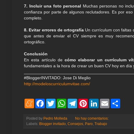
7. Incluir una foto personal
Muchas personas no incluy
confianza por parte de algunos reclutadores. Es por eso
completo.
8. Evitar errores de ortografía
Un currículum con faltas 
que antes de enviar el CV siempre es muy recomendabl
ortográfico.
Conclusión
En esta artículo de
cómo elaborar un currículum vít
fundamentales a la hora de crear un buen CV hoy en día 
______________________________________________
#BloggerINVITADO: Jose Di Meglio
http://modeloscurriculumvitae.com/
M
F
T
W
T
P
L
E
S
e
a
w
h
e
i
i
m
h
n
c
i
a
l
n
n
a
a
e
e
t
t
e
t
k
i
r
Posted by
Pedro Molleda
No hay comentarios:
a
b
t
s
g
e
e
l
e
Labels:
Blogger invitado
,
Consejos
,
Paro
,
Trabajo
m
o
e
A
r
r
d
e
o
r
p
a
e
I