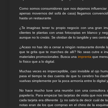
Como somos consumidores que nos dejamos influenciar p
apenas movernos del sofá de casa) llegamos convencidos
hasta un restaurante.
¿Te imaginas tener tu propio negocio con una gran im
clientes te plantas con unas fotocopias en blanco y n
aunque no lo creáis. Se olvidan de lo tangible y ses centran
¿Acaso no has ido a cenar a ningún restaurante donde la
que te grita que te marches de allí? No seas cutre e invie
materiales promocionales. Busca una
imprenta
que merezc
lo físico que a lo digital.
Muchas veces es imperceptible, casi invisible al ojo 
pasa el tiempo te das cuenta de que tu cerebro ha clasi
vuelvas simplemente por la poca armonía entre lo digital y
No hace mucho tuve una reunión con una consultora d
papelería. Para empezar las tarjetas de visita que nos i
cada tarjeta era diferente (y no sabría de decir cuál de 
notas eran de los que compras en el chino de la esquin