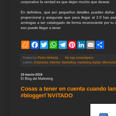
corporativo la verdad es que dejan mucho que desear.
En definitiva, que por pequeños detalles puedes dañar 
proporcional y asegurate que para llegar al 2.0 has pas
arriesgas a ser catalogado de forma inconsciente por tu i
eso puede llegar a tener
M
F
T
W
T
P
L
E
S
e
a
w
h
e
i
i
m
h
n
c
i
a
l
n
n
a
a
e
e
t
t
e
t
k
i
r
Posted by
Pedro Molleda
No hay comentarios:
a
b
t
s
g
e
e
l
e
Labels:
Empresas
,
Internet
,
Marketing
,
marketing digital
,
Merchand
m
o
e
A
r
r
d
e
o
r
p
a
e
I
k
p
m
s
n
10 marzo 2016
t
El Blog del Marketing
Cosas a tener en cuenta cuando l
#bloggerI¨NVITADO