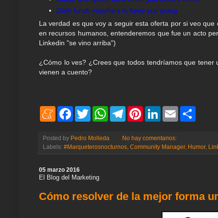
Daily lunch vouchers to keep you going
La verdad es que voy a seguir esta oferta por si veo que
en recursos humanos, entenderemos que fue un acto perso
Linkedin "se vino arriba")
¿Cómo lo ves? ¿Crees que todos tendríamos que tener u
vienen a cuento?
M
F
T
W
T
P
L
E
S
e
a
w
h
e
i
i
m
h
n
c
i
a
l
n
n
a
a
e
e
t
t
e
t
k
i
r
Posted by
Pedro Molleda
No hay comentarios:
a
b
t
s
g
e
e
l
e
Labels:
#Marqueterosnocturnos
,
Community Manager
,
Humor
,
Lin
m
o
e
A
r
r
d
e
o
r
p
a
e
I
k
p
m
s
n
05 marzo 2016
t
El Blog del Marketing
Cómo resolver de la mejor forma u