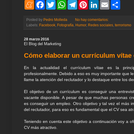
M
F
T
W
T
P
L
E
S
e
a
w
h
e
i
i
m
h
n
c
i
a
l
n
n
a
a
e
e
t
t
e
t
k
i
r
Posted by
Pedro Molleda
No hay comentarios:
a
b
t
s
g
e
e
l
e
Labels:
Facebook
,
Fotografía
,
Humor
,
Redes sociales
,
terrorismo
m
o
e
A
r
r
d
e
o
r
p
a
e
I
k
p
m
s
n
28 marzo 2016
t
El Blog del Marketing
Cómo elaborar un currículum vítae
En la actualidad el currículum vítae es la princi
profesionalmente. Debido a eso es muy importante que le
llame la atención del reclutador y lo destaque entre los 
El objetivo de un currículum es conseguir una entrevis
vacante disponible. A pesar de que muchas personas cre
es conseguir un empleo. Otro objetivo y tal vez el más i
del reclutador, para eso es fundamental que el CV sea atra
Teniendo en cuenta este objetivo a continuación voy a of
CV más atractivo.