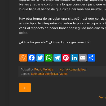
bienes y reparte conforme a lo que considera justo que -
lo que tiene el hecho de que dicha persona sea neutral. Si 
Hay otra forma de arreglar una situación así que consiste
ningún tipo de interpretación sobre la potencial injustici
venir al respecto de poder haber conseguido más dinero p
todos.
¿A ti te ha pasado? ¿Cómo lo has gestionado?
M
F
T
W
T
P
L
E
S
e
a
w
h
e
i
i
m
h
n
c
i
a
l
n
n
a
a
e
e
t
t
e
t
k
i
r
Posted by
Pedro Molleda
No hay comentarios:
a
b
t
s
g
e
e
l
e
Labels:
Economía doméstica
,
Varios
m
o
e
A
r
r
d
e
o
r
p
a
e
I
k
p
m
s
n
‹
t
Ver 