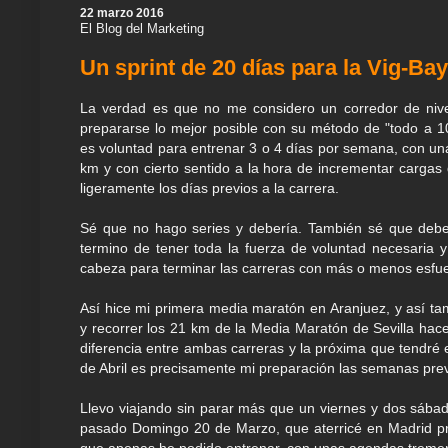
k
p
m
s
n
22 marzo 2016
t
El Blog del Marketing
Un sprint de 20 días para la Vig-B
La verdad es que no me considero un corredor de nivel
prepararse lo mejor posible con su método de "todo a 1
es voluntad para entrenar 3 o 4 días por semana, con u
km y con cierto sentido a la hora de incrementar cargas
ligeramente los días previos a la carrera.
Sé que no hago series y debería. También sé que debe
termino de tener toda la fuerza de voluntad necesaria 
cabeza para terminar las carreras con más o menos esfu
Así hice mi primera media maratón en Aranjuez, y así t
y recorrer los 21 km de la Media Maratón de Sevilla ha
diferencia entre ambas carreras y la próxima que tendré 
de Abril es precisamente mi preparación las semanas previ
Llevo viajando sin parar más que un viernes y dos sábad
pasado Domingo 20 de Marzo, que aterricé en Madrid p