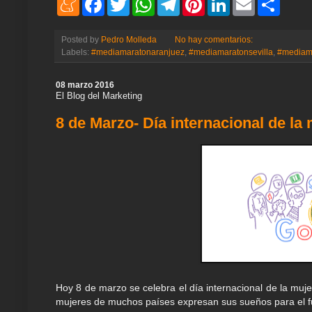
e
a
w
h
e
i
i
m
h
n
c
i
a
l
n
n
a
a
e
e
t
t
e
t
k
i
r
Posted by
Pedro Molleda
No hay comentarios:
a
b
t
s
g
e
e
l
e
Labels:
#mediamaratonaranjuez
,
#mediamaratonsevilla
,
#mediama
m
o
e
A
r
r
d
e
o
r
p
a
e
I
k
p
m
s
n
08 marzo 2016
t
El Blog del Marketing
8 de Marzo- Día internacional de la
Hoy 8 de marzo se celebra el día internacional de la muj
mujeres de muchos países expresan sus sueños para el fu