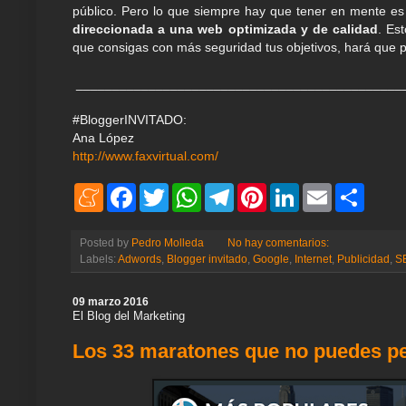
público. Pero lo que siempre hay que tener en mente e
direccionada a una web optimizada y de calidad
. Es
que consigas con más seguridad tus objetivos, hará que 
_____________________________________________
#BloggerINVITADO:
Ana López
http://www.faxvirtual.com/
M
F
T
W
T
P
L
E
S
e
a
w
h
e
i
i
m
h
n
c
i
a
l
n
n
a
a
e
e
t
t
e
t
k
i
r
Posted by
Pedro Molleda
No hay comentarios:
a
b
t
s
g
e
e
l
e
Labels:
Adwords
,
Blogger invitado
,
Google
,
Internet
,
Publicidad
,
S
m
o
e
A
r
r
d
e
o
r
p
a
e
I
k
p
m
s
n
09 marzo 2016
t
El Blog del Marketing
Los 33 maratones que no puedes pe