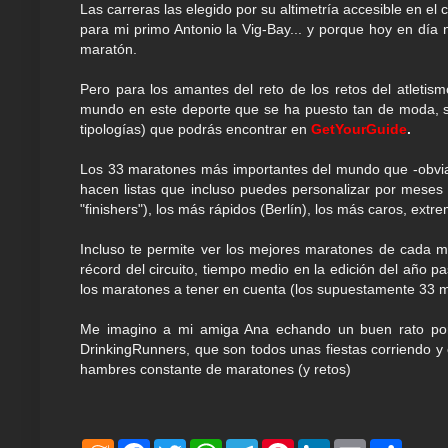
Las carreras las elegido por su altimetría accesible en el 
para mi primo Antonio la Vig-Bay... y porque hoy en dí
maratón.
Pero para los amantes del reto de los retos del atletis
mundo en este deporte que se ha puesto tan de moda, seg
tipologías) que podrás encontrar en
GetYourGuide
.
Los 33 maratones más importantes del mundo que -obvi
hacen listas que incluso puedes personalizar por mes
"finishers"), los más rápidos (Berlín), los más caros, extre
Incluso te permite ver los mejores maratones de cada m
récord del circuito, tiempo medio en la edición del año
los maratones a tener en cuenta (los supuestamente 33 m
Me imagino a mi amiga Ana echando un buen rato p
DrinkingRunners, que son todos unas fiestas corriendo y 
hambres constante de maratones (y retos)
M
F
T
W
T
P
L
E
S