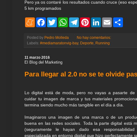
Pero ya os contaré los resultados cuando cruce (eso esp
5 km programados
M
F
T
W
T
P
L
E
S
e
a
w
h
e
i
i
m
h
n
c
i
a
l
n
n
a
a
e
e
t
t
e
t
k
i
r
Posted by
Pedro Molleda
No hay comentarios:
a
b
t
s
g
e
e
l
e
Labels:
#mediamaratonvig-bay
,
Deporte
,
Running
m
o
e
A
r
r
d
e
o
r
p
a
e
I
k
p
m
s
n
11 marzo 2016
t
El Blog del Marketing
Para llegar al 2.0 no se te olvide pa
Lo digital está de moda, pero no vayas a pasarte de 
cuidar tu imagen de marca y tus materiales promociona
termina siendo mucho más tangible en el día a día.
Imaginaros una imagen de una marca o de un produ
buena en las redes sociales. Toda la parte digital está 
(seguramente le hayan dado esa responsabilida
especializada en entorno digital que hizo perfectamente s