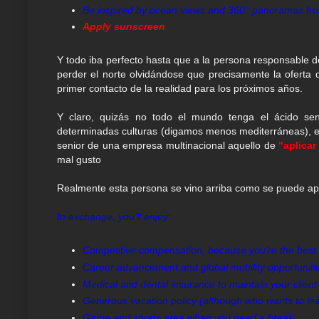
Be inspired by ocean views and 360° panoramas fro
Apply sunscreen
Y todo iba perfecto hasta que a la persona responsable de
perder el norte olvidándose que precisamente la oferta
primer contacto de la realidad para los próximos años.
Y claro, quizás no todo el mundo tenga el ácido se
determinadas culturas (digamos menos mediterráneas), e
senior de una empresa multinacional aquello de
"aplicar
mal gusto
Realmente esta persona se vino arriba como se puede apr
In exchange, you’ll enjoy:
Competitive compensation, because you’re the best
Career advancement and global mobility opportunit
Medical and dental insurance to maintain your client
Generous vacation policy (although who wants to l
Game and sports area when you need a break