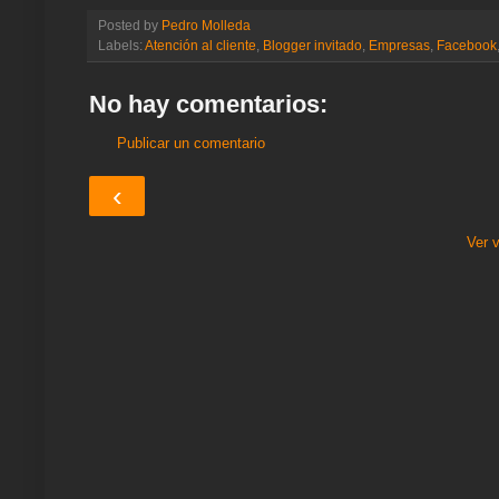
e
e
t
t
e
t
k
i
r
Posted by
Pedro Molleda
a
b
t
s
g
e
e
l
e
Labels:
Atención al cliente
,
Blogger invitado
,
Empresas
,
Facebook
m
o
e
A
r
r
d
e
o
r
p
a
e
I
k
p
m
s
n
No hay comentarios:
t
Publicar un comentario
‹
Ver 