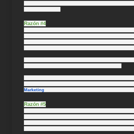
de tu producto y hazle sentir que estás a disposici
resultar invasivo.
Razón #4
Medir el impacto de una campaña.
Tal vez has invert
como esperabas y parece no tener gran llegada a tu aud
Media Listening es posible diagnosticar qué aspectos no
Toda esa información la revelan los usuarios en las redes.
Si has propuesto un hashtag y compruebas que el número 
ha empleado, puedes modificarlo sobre la marcha.
Esta táctica es para valientes y decididos y requer
determinado plan. Permítete innovar sin ser un impro
Marketing
, no impacta positivamente como deseas, to
Razón #5
Detectar problemas en nuestros productos o servic
consumidores y tomarlas como críticas constructivas p
fallas o solucionar aspectos conflictivos de los servici
anticiparse a un dilema mayor. Una vez que cuentas con l