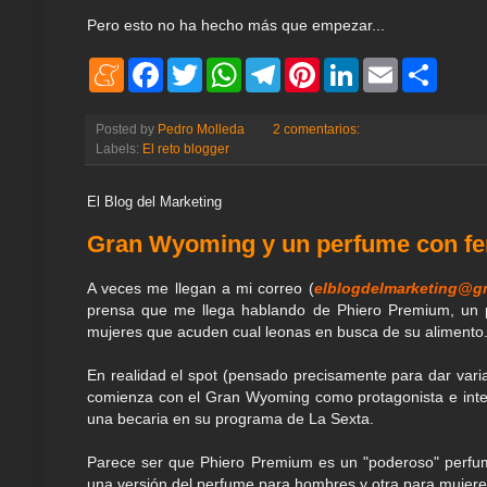
Pero esto no ha hecho más que empezar...
M
F
T
W
T
P
L
E
S
e
a
w
h
e
i
i
m
h
n
c
i
a
l
n
n
a
a
e
e
t
t
e
t
k
i
r
Posted by
Pedro Molleda
2 comentarios:
a
b
t
s
g
e
e
l
e
Labels:
El reto blogger
m
o
e
A
r
r
d
e
o
r
p
a
e
I
k
p
m
s
n
El Blog del Marketing
t
Gran Wyoming y un perfume con f
A veces me llegan a mi correo (
elblogdelmarketing@g
prensa que me llega hablando de Phiero Premium, un p
mujeres que acuden cual leonas en busca de su alimento
En realidad el spot (pensado precisamente para dar varia
comienza con el Gran Wyoming como protagonista e inten
una becaria en su programa de La Sexta.
Parece ser que Phiero Premium es un "poderoso" perfume
una versión del perfume para hombres y otra para mujere