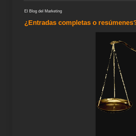
e
o
r
p
a
e
I
k
p
m
s
n
El Blog del Marketing
t
¿Entradas completas o resúmenes