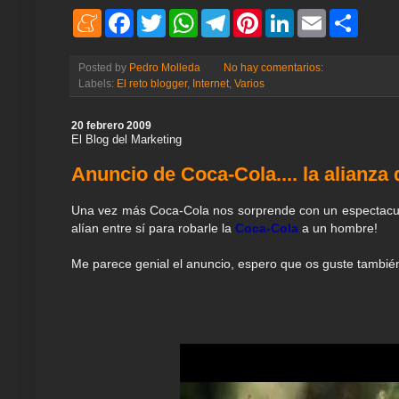
M
F
T
W
T
P
L
E
S
e
a
w
h
e
i
i
m
h
n
c
i
a
l
n
n
a
a
e
e
t
t
e
t
k
i
r
Posted by
Pedro Molleda
No hay comentarios:
a
b
t
s
g
e
e
l
e
Labels:
El reto blogger
,
Internet
,
Varios
m
o
e
A
r
r
d
e
o
r
p
a
e
I
k
p
m
s
n
20 febrero 2009
t
El Blog del Marketing
Anuncio de Coca-Cola.... la alianza 
Una vez más Coca-Cola nos sorprende con un espectacular
alían entre sí para robarle la
Coca-Cola
a un hombre!
Me parece genial el anuncio, espero que os guste tambié