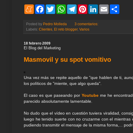
M
F
T
W
T
P
L
E
S
e
a
w
h
e
i
i
m
h
n
c
i
a
l
n
n
a
a
e
e
t
t
e
t
k
i
r
Posted by
Pedro Molleda
3 comentarios:
a
b
t
s
g
e
e
l
e
Labels:
Clientes
,
El reto blogger
,
Varios
m
o
e
A
r
r
d
e
o
r
p
a
e
I
k
p
m
s
n
18 febrero 2009
t
El Blog del Marketing
Masmovil y su spot vomitivo
Una vez más se repite aquello de "que hablen de ti, au
los políticos de "miente, que algo queda".
El caso es que paseando por
Youtube
me he encontrado
parecido absolutamente lamentable.
No dudo que el vídeo en cuestión tuviera viralidad, consi
luego he tenido suerte con no cruzarme con el mientras 
pudiendo transmitir el mensaje de la misma forma,... podr