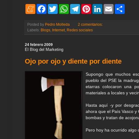
M
F
T
W
T
P
L
E
S
e
a
w
h
e
i
i
m
h
n
c
i
a
l
n
n
a
a
e
e
t
t
e
t
k
i
r
Posted by
Pedro Molleda
2 comentarios:
a
b
t
s
g
e
e
l
e
Labels:
Blogs
,
Internet
,
Redes sociales
m
o
e
A
r
r
d
e
o
r
p
a
e
I
k
p
m
s
n
24 febrero 2009
t
El Blog del Marketing
Ojo por ojo y diente por diente
Supongo que muchos esc
pueblo del PSE la madrug
etarras colocaron una p
materiales a locales y veci
Hasta aquí -y por desgra
ahora que el País Vasco y 
bombas y tratan de acojona
Pero hoy ha ocurrido algo 