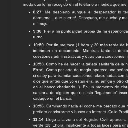
modo que lo he recogido en el teléfono a medida que me 
8:27
. Me despierto aunque el despertador lo te
dormirme... que suerte!. Desayuno, me ducho y me 
mi mujer
9:30
. Fiel a mi puntualidad propia de mi españolid
turno
10:50
. Por fin me toca (1 hora y 20 más tarde de
imprimen un documento. Mientras tanto la doct
cuestiones administrativas y otras para cuestiones m
10:53
. Como he de hacer la tarjeta sanitaria de la
Error!. Como por arte de magia aparece una seño
si estoy para tramitar cuestiones relacionadas con l
dice que antes que yo están ella, su amiga y otro 
en el banco charlando...). En un momento de clar
sanitaria de alguien que no está "legalmente" inscr
caduque en el banco.
10:56
. Caminando hacia el coche me percato que r
prefiero cerciorarme y busco en Internet. Calle Pradil
11:14
. Llego a la zona del Registro Civil, aparco
verde (2€=1hora=insuficiente a todas luces para una