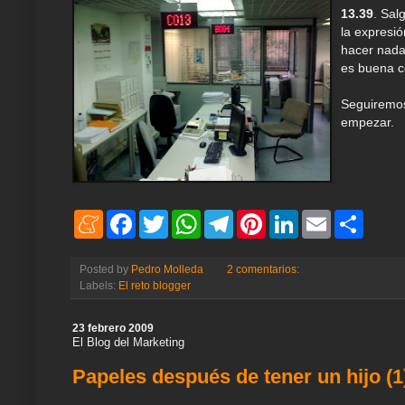
13.39
. Sal
la expresió
hacer nada
es buena c
Seguirem
empezar.
M
F
T
W
T
P
L
E
S
e
a
w
h
e
i
i
m
h
n
c
i
a
l
n
n
a
a
e
e
t
t
e
t
k
i
r
Posted by
Pedro Molleda
2 comentarios:
a
b
t
s
g
e
e
l
e
Labels:
El reto blogger
m
o
e
A
r
r
d
e
o
r
p
a
e
I
k
p
m
s
n
23 febrero 2009
t
El Blog del Marketing
Papeles después de tener un hijo (1