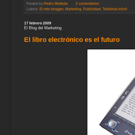
e
e
t
t
e
t
k
i
r
Posted by
Pedro Molleda
2 comentarios:
a
b
t
s
g
e
e
l
e
Labels:
El reto blogger
,
Marketing
,
Publicidad
,
Telefonía móvil
m
o
e
A
r
r
d
e
o
r
p
a
e
I
k
p
m
s
n
17 febrero 2009
t
El Blog del Marketing
El libro electrónico es el futuro