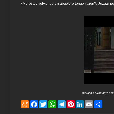
¿Me estoy volviendo un abuelo o tengo razón?. Juzgar p
(perdón a quién haya sen
M
F
T
W
T
P
L
E
S
e
a
w
h
e
i
i
m
h
n
c
i
a
l
n
n
a
a