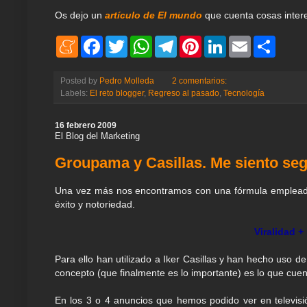
Os dejo un
artículo de El mundo
que cuenta cosas interes
M
F
T
W
T
P
L
E
S
e
a
w
h
e
i
i
m
h
n
c
i
a
l
n
n
a
a
e
e
t
t
e
t
k
i
r
Posted by
Pedro Molleda
2 comentarios:
a
b
t
s
g
e
e
l
e
Labels:
El reto blogger
,
Regreso al pasado
,
Tecnología
m
o
e
A
r
r
d
e
o
r
p
a
e
I
k
p
m
s
n
16 febrero 2009
t
El Blog del Marketing
Groupama y Casillas. Me siento se
Una vez más nos encontramos con una fórmula empleada
éxito y notoriedad.
Viralidad +
Para ello han utilizado a Iker Casillas y han hecho uso d
concepto (que finalmente es lo importante) es lo que 
En los 3 o 4 anuncios que hemos podido ver en televisión