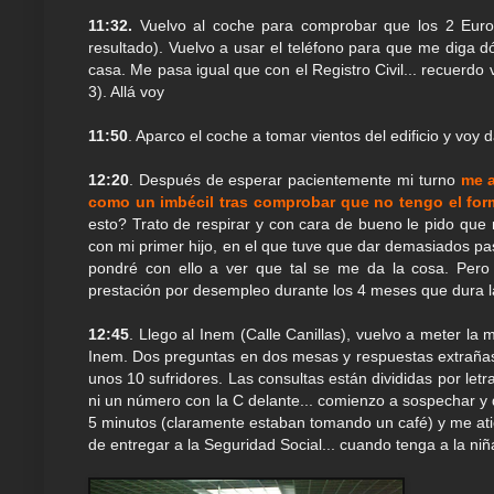
11:32.
Vuelvo al coche para comprobar que los 2 Euros d
resultado). Vuelvo a usar el teléfono para que me diga d
casa. Me pasa igual que con el Registro Civil... recuerdo
3). Allá voy
11:50
. Aparco el coche a tomar vientos del edificio y voy 
12:20
. Después de esperar pacientemente mi turno
me a
como un imbécil tras comprobar que no tengo el for
esto? Trato de respirar y con cara de bueno le pido que
con mi primer hijo, en el que tuve que dar demasiados p
pondré con ello a ver que tal se me da la cosa. Per
prestación por desempleo durante los 4 meses que dura l
12:45
. Llego al Inem (Calle Canillas), vuelvo a meter la
Inem. Dos preguntas en dos mesas y respuestas extrañas, 
unos 10 sufridores. Las consultas están divididas por let
ni un número con la C delante... comienzo a sospechar y d
5 minutos (claramente estaban tomando un café) y me at
de entregar a la Seguridad Social... cuando tenga a la niña