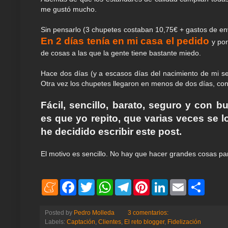
me gustó mucho.
Sin pensarlo (3 chupetes costaban 10,75€ + gastos de env
En 2 días tenía en mi casa el pedido
y po
de cosas a las que la gente tiene bastante miedo.
Hace dos días (y a escasos días del nacimiento de mi s
Otra vez los chupetes llegaron en menos de dos días, co
Fácil, sencillo, barato, seguro y con b
es que yo repito, que varias veces se 
he decidido escribir este post.
El motivo es sencillo. No hay que hacer grandes cosas para
M
F
T
W
T
P
L
E
S
e
a
w
h
e
i
i
m
h
n
c
i
a
l
n
n
a
a
e
e
t
t
e
t
k
i
r
Posted by
Pedro Molleda
3 comentarios:
a
b
t
s
g
e
e
l
e
Labels:
Captación
,
Clientes
,
El reto blogger
,
Fidelización
m
o
e
A
r
r
d