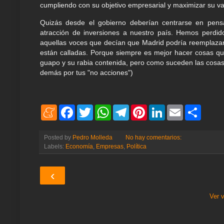
cumpliendo con su objetivo empresarial y maximizar su val
Quizás desde el gobierno deberían centrarse en pen
atracción de inversiones a nuestro país. Hemos perdi
aquellas voces que decían que Madrid podría reemplazar a
están calladas. Porque siempre es mejor hacer cosas qu
guapo y su rabia contenida, pero como suceden las cosas 
demás por tus "no acciones")
M
F
T
W
T
P
L
E
S
e
a
w
h
e
i
i
m
h
n
c
i
a
l
n
n
a
a
e
e
t
t
e
t
k
i
r
Posted by
Pedro Molleda
No hay comentarios:
a
b
t
s
g
e
e
l
e
Labels:
Economía
,
Empresas
,
Política
m
o
e
A
r
r
d
e
o
r
p
a
e
I
k
p
m
s
n
‹
t
Ver 