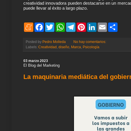
creatividad innovadora pueden destacarse en un mercad
puede llevar al éxito a largo plazo.
M
F
T
W
T
P
L
E
S
e
a
w
h
e
i
i
m
h
n
c
i
a
l
n
n
a
a
e
e
t
t
e
t
k
i
r
Posted by
Pedro Molleda
No hay comentarios:
a
b
t
s
g
e
e
l
e
Labels:
Creatividad
,
diseño
,
Marca
,
Psicología
m
o
e
A
r
r
d
e
o
r
p
a
e
I
k
p
m
s
n
03 marzo 2023
t
El Blog del Marketing
La maquinaria mediática del gobier