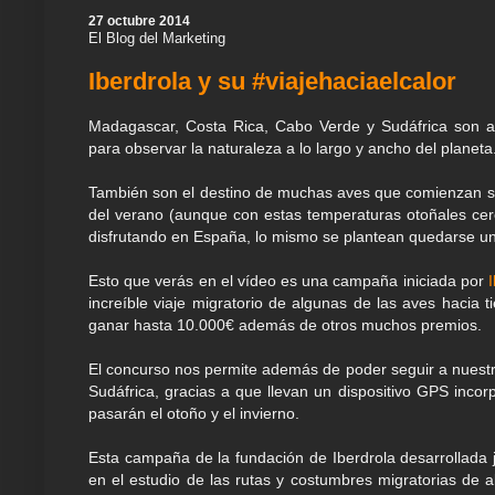
k
p
m
s
n
27 octubre 2014
t
El Blog del Marketing
Iberdrola y su #viajehaciaelcalor
Madagascar, Costa Rica, Cabo Verde y Sudáfrica son al
para observar la naturaleza a lo largo y ancho del planeta
También son el destino de muchas aves que comienzan su p
del verano (aunque con estas temperaturas otoñales ce
disfrutando en España, lo mismo se plantean quedarse 
Esto que verás en el vídeo es una campaña iniciada por
increíble viaje migratorio de algunas de las aves hacia 
ganar hasta 10.000€ además de otros muchos premios.
El concurso nos permite además de poder seguir a nuestr
Sudáfrica, gracias a que llevan un dispositivo GPS incor
pasarán el otoño y el invierno.
Esta campaña de la fundación de Iberdrola desarrollada j
en el estudio de las rutas y costumbres migratorias de