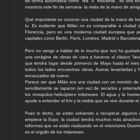
de forma automática como “fea” o “industrial”, es una bo
nosotros este fin de semana- la visita de la mano de ami
Qué importante es conocer una ciudad de la mano de los 
tu. Es evidente que Milán no es comparable a ciudad
Florencia, pero es una moderna ciudad europea que po
capitales como Berlín, París, Londres, Madrid o Barcelona
Pero no vengo a hablar de lo mucho que nos ha gustado
una vorágine de obras de cara a hacerse el clásico “lav
que tendrá lugar desde primeros de Mayo hasta el mes
todos los lados encuentras obras. Aceras levantadas y 
encauzados de nuevo.
Parece ser que Milán era una ciudad con un montón de 
sencillamente se taparon (en vez de secarlos y soterrar
los mosquitos-helicóptero milaneses. El agua y la humed
ayude a entender el frío y la niebla que se vive durante el 
Pues lo dicho, se están volviendo a recuperar algunos 
empiece la Expo, la ciudad tendrá muchos más atractivos
reformas que se están realizando en el mismísimo Duomo,
es el orgullo de los milaneses.