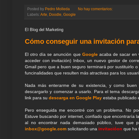
n
c
i
a
l
n
n
a
a
e
e
t
t
e
t
k
i
r
Posted by
Pedro Molleda
No hay comentarios:
a
b
t
s
g
e
e
l
e
Labels:
Arte
,
Doodle
,
Google
m
o
e
A
r
r
d
e
o
r
p
a
e
I
k
p
m
s
n
El Blog del Marketing
t
Cómo conseguir una invitación para
El otro día se anunción que
Google
acaba de sacar en v
acceder con invitación) Inbox, un nuevo gestor de correo
Gmail pero que a buen seguro terminará por sustituirlo o
funcinalidades que resulten más atractivas para los usuari
Nada más enterarme de su existencia, y como buen "ea
descargarlo y comenzar a usarlo. Para el tema descarg
link para su
descarga en Google Play
estaba publicado 
Pero enseguida me encontré con un problema. No podía
Estuve buscando por internet, confiado que encontraría la 
al no encontrar nada demasiado público, tuve que p
inbox@google.com
solicitando una
invitacióon
que ha 