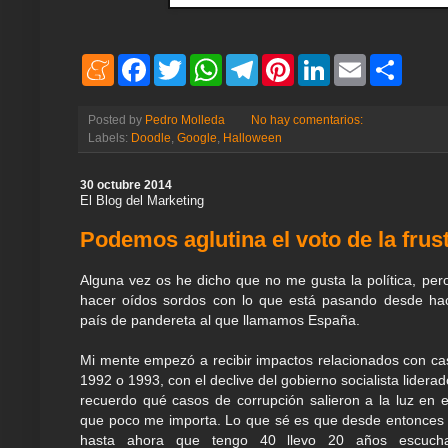
M
F
T
W
T
P
L
E
S
e
a
w
h
e
i
i
m
h
n
c
i
a
l
n
n
a
a
e
e
t
t
e
t
k
i
r
Posted by
Pedro Molleda
No hay comentarios:
a
b
t
s
g
e
e
l
e
Labels:
Doodle
,
Google
,
Halloween
m
o
e
A
r
r
d
e
o
r
p
a
e
I
k
p
m
s
n
30 octubre 2014
t
El Blog del Marketing
Podemos aglutina el voto de la frust
Alguna vez os he dicho que no me gusta la política, pero
hacer oídos sordos con lo que está pasando desde ha
país de pandereta al que llamamos España.
Mi mente empezó a recibir impactos relacionados con cas
1992 o 1993, con el declive del gobierno socialista lidera
recuerdo qué casos de corrupción salieron a la luz en 
que poco me importa. Lo que sé es que desde entonces 
hasta ahora que tengo 40 llevo 20 años escuch