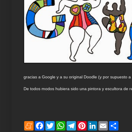
gracias a Google y a su original Doodle (y por supuesto a
De todos modos hubiera sido una pintora y escultora de r
M
F
T
W
T
P
L
E
S
e
a
w
h
e
i
i
m
h