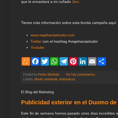
que le encantará a mi cuñado
Javi
.
Tienes más información sobre esta bonita campaña aquí:
www.viajehaciaelcalor.com
Twitter
con el hashtag #viajehaciaelcalor
Youtube
M
F
T
W
T
P
L
E
S
e
a
w
h
e
i
i
m
h
n
c
i
a
l
n
n
a
a
e
e
t
t
e
t
k
i
r
Posted by
Pedro Molleda
No hay comentarios:
a
b
t
s
g
e
e
l
e
Labels:
Medio ambiente
,
Naturaleza
m
o
e
A
r
r
d
e
o
r
p
a
e
I
k
p
m
s
n
El Blog del Marketing
t
Publicidad exterior en el Duomo de
Este fin de semana hemos pasado unos días increíbles e