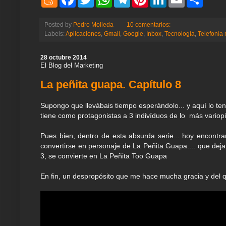
e
a
w
h
e
i
i
m
h
n
c
i
a
l
n
n
a
a
e
e
t
t
e
t
k
i
r
Posted by
Pedro Molleda
10 comentarios:
a
b
t
s
g
e
e
l
e
Labels:
Aplicaciones
,
Gmail
,
Google
,
Inbox
,
Tecnología
,
Telefonía 
m
o
e
A
r
r
d
e
o
r
p
a
e
I
k
p
m
s
n
28 octubre 2014
t
El Blog del Marketing
La peñita guapa. Capítulo 8
Supongo que llevábais tiempo esperándolo... y aquí lo ten
tiene como protagonistas a 3 indivíduos de lo más variopi
Pues bien, dentro de esta absurda serie... hoy encontra
convertirse en personaje de La Peñita Guapa.... que dej
3, se convierte en La Peñita Too Guapa
En fin, un despropósito que me hace mucha gracia y del 