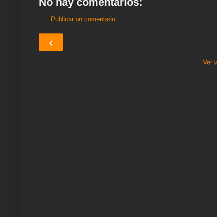
No hay comentarios:
t
Publicar un comentario
‹
Ver 