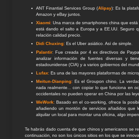
ANT Finantial Services Group (
Alipay
): Es la plat
Amazon y eBay juntos.
Xiaomi
: Una marca de smartphones china que está
está dando el salto a Europa y a EE.UU. Seguro qu
relación calidad precio.
Didi Chuxing
: Es el Uber asiático. Así de simple.
Palantir
: Fue creada por 4 ex directivos de Paypa
analizar información de fuentes diversas y tien
estadounidense (CIA) y a varios gobiernos del mund
Lufax
: Es una de las mayores plataformas de micr
Meitun-Dianping
: Es el Groupon chino. La verdad
nada realmente... con copiar lo que funciona en o
occidentales no pueden operar en China por las leye
WeWork
: Basado en el co-working, ofrece la posib
añadiendo un montón de servicios añadidos que le
alquilar un local para montar una oficina, algo im
Te habrás dado cuenta de que chinos y americanos se rep
continuación, no son los únicos sitios en los que se innov