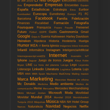
El reto blogger
El Sol 2010
Elecciones
Electronic
Empresas
Emprendedor
Encuestas
Arts
Equipo
España
Estadísticas
Estrategia
Euribor
Etica
Eurocopa
Eurodisney
F1
FC
Eurobasket
Europa
Facebook
Familia
Fidelización
Barcelona
Formación
Fotografía
Finanzas
Fiscalidad
Foursquare
Franquicia
Freixenet
Frases
Fraude
Futuro
Gastronomía
Gadis
Gmail
Fùtbol
GDPR
Google
Guerra
Halloween
Harley Davidson
Gripe A
Heineken
Hipoteca
Historia
Hostelería
Huelga
Humor
IKEA
Iberia
Iglesia
IT
Imágenes
Inbox
Industria
Infantil
Instagram
Informática
InteligenciaArtificial
Internet
Internejavascript:void(0)t
Inversión
IoT
Iphone
Juegos
Juego de tronos
Jaguar
Klout
Kobe
LINE
Lego
Bryan
La hora del planeta
LaLiga
Leyenda
Linkedin
Literatura
Loteria
Liderazgo
Lujo
Logística
MBA
MMA
MMA Spain
Machismo
MailChimp
Mailing masivo
Marketing
Marca
Mascotas
Material de oficina
Mc Donalds
Medio ambiente
Medicina
Medios de
Meme
Mercedes
Merchandising
comunicación
Mercados
Microsoft
Moda
Movilidad
Metro
Michael Jordan
Mundial 2014
Movistar
Mundial 2018
Mundobasket
Música
NBA
NH Hotel Group
Turquía 2010
Máquinas
Navidad
Negocios
Netflix
Naturaleza
Narcos