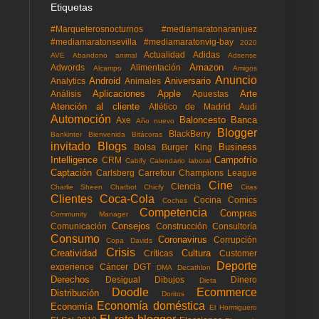
Etiquetas
#Marqueterosnocturnos
#mediamaratonaranjuez
#mediamaratonsevilla
#mediamaratonvig-bay
2020
Actualidad
Adidas
AVE
Abandono animal
Adsense
Amazon
Adwords
Alimentación
Alcampo
Amigos
Anuncio
Android
Aniversario
Analytics
Animales
Aplicaciones
Apple
Arte
Análisis
Apuestas
Atención al cliente
Atlético de Madrid
Audi
Automoción
Baloncesto
Banca
Axe
Año nuevo
Blogger
BlackBerry
Bankinter
Bienvenida
Bitácoras
invitado
Blogs
Business
Bolsa
Burger King
Intelligence
Campofrío
CRM
Cabify
Calendario laboral
Captación
Carlsberg
Carrefour
Champions League
Cine
Ciencia
Charlie Sheen
Chatbot
Chicfy
Citas
Clientes
Coca-Cola
Cocina
Comics
Coches
Competencia
Compras
Community Manager
Consejos
Comunicación
Construcción
Consultoría
Consumo
Coronavirus
Corrupción
Copa Davids
Crisis
Creatividad
Cultura
Críticas
Customer
Deporte
experience
Cáncer
DGT
DMA
Decathlon
Derechos
Desigual
Dibujos
Dinero
Dieta
Doodle
Ecommerce
Distribución
Doritos
Economía doméstica
Economía
El Hormiguero