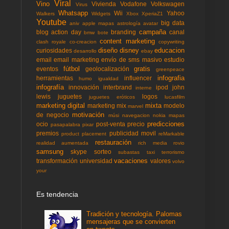
Viral
Vino
Vivienda
Vodafone
Volkswagen
Virus
Whatsapp
Wii
Yahoo
Walkers
Widgets
Xbox
XperiaZ1
Youtube
big data
aniv
apple mapas
astrología
avatar
campaña
blog action day
branding
canal
bmw
bote
content marketing
clash royale
co-creacion
copywriting
diseño
disney
educacion
curiosidades
desarrollo
ebay
email
email marketing
envío de sms masivo
estudio
fútbol
gratis
eventos
geolocalización
greenpeace
infografia
herramientas
influencer
humo
igualdad
infografía
innovación
interbrand
ipod
john
interne
lewis
juguetes
logos
juguetes eróticos
lucasfilm
marketing digital
mixta
marketing mix
modelo
marvel
motivación
de negocio
músi
navegacion
nokia mapas
predicciones
ocio
post-venta
precio
pasapalabra
pixar
premios
publicidad movil
product placement
reMarkable
restauración
realidad aumentada
rich media
rovio
samsung
skype
sorteo
subastas
taxi
terrorismo
vacaciones
transformación
universidad
valores
volvo
your
Es tendencia
Tradición y tecnología. Palomas
mensajeras que se convierten