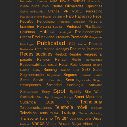
Nike
Nokia
Noticias
Neutraliad; Internet
Nutscaping
Olimpiadas
Ofertas
Opiniones
OMMA
ONCE
ONG
Orange
PP
PSOE
Packaging
OpinionesEspaña
Paro
Patrocinio
Pepsi
Papelería online
Papiro de Shem
PepsiCo
Periodismo
Personal
Personal Shopper
Personalización
Pinterest
branding
PlayStation
Política
Posicionamiento
Pokémon
Portugal
Productividad
Promoción
Prensa
Producto
Proyectos
Publicidad
Ranking
ROI
Psicología
Radio
Recursos humanos
Real Madrid
Rebajas
Rastreator
Redes sociales
Regreso al
Reebok
Regalos
pasado
Religión
Renault
Renfe
Rentabilidad
Retail
Responsabilidad social
Reto blogger
Roland
Running
SEO
Salud
Garros
Rugby
Ryanair
SEM
Segmentación
Seguros
Seguridad
Semana Santa
Series
Sexo
Servicios
Sex shop
Significado
Slogan
Sociedad
Smartphones
Sociología
Software
Spot
Solidaridad
Spotify
Sony
Star Wars
Street Marketing
Starbucks
Start Up
Stranger Things
Tecnología
Sudáfrica 2010
TV
Telefonía móvil
Telecomunicaciones
Telegram
Trabajo
Televisión
Tenis
TikTok
Trade Marketing
Twitter
Transporte
Turismo
Unicef
UCM
UGC
Uber
Varios
Ventas
Verano
Viajar
Videojuegos
Unilever