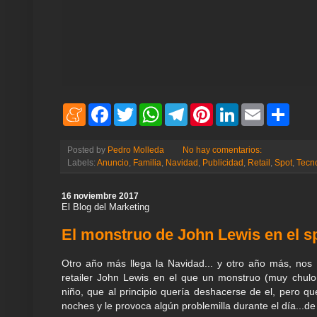
M
F
T
W
T
P
L
E
S
e
a
w
h
e
i
i
m
h
n
c
i
a
l
n
n
a
a
e
e
t
t
e
t
k
i
r
Posted by
Pedro Molleda
No hay comentarios:
a
b
t
s
g
e
e
l
e
Labels:
Anuncio
,
Familia
,
Navidad
,
Publicidad
,
Retail
,
Spot
,
Tecn
m
o
e
A
r
r
d
e
o
r
p
a
e
I
k
p
m
s
n
16 noviembre 2017
t
El Blog del Marketing
El monstruo de John Lewis en el 
Otro año más llega la Navidad... y otro año más, nos
retailer John Lewis en el que un monstruo (muy chulo
niño, que al principio quería deshacerse de el, pero q
noches y le provoca algún problemilla durante el día...