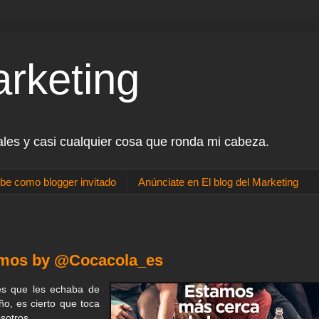
arketing
ales y casi cualquier cosa que ronda mi cabeza.
be como blogger invitado
Anúnciate en El blog del Marketing
emos by @Cocacola_es
 es que les echaba de
ño, es cierto que toca
osotros.