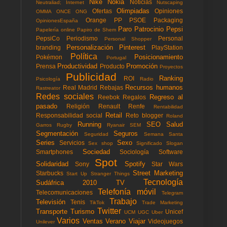
Nike
Nokia
Noticias
Neutraliad; Internet
Nutscaping
Olimpiadas
Ofertas
Opiniones
OMMA
ONCE
ONG
Orange
PP
PSOE
Packaging
OpinionesEspaña
Paro
Patrocinio
Pepsi
Papelería online
Papiro de Shem
PepsiCo
Periodismo
Personal
Personal Shopper
Personalización
Pinterest
branding
PlayStation
Política
Posicionamiento
Pokémon
Portugal
Productividad
Promoción
Prensa
Producto
Proyectos
Publicidad
Ranking
ROI
Psicología
Radio
Recursos humanos
Real Madrid
Rebajas
Rastreator
Redes sociales
Regreso al
Reebok
Regalos
pasado
Religión
Renault
Renfe
Rentabilidad
Retail
Responsabilidad social
Reto blogger
Roland
Running
SEO
Salud
Garros
Rugby
Ryanair
SEM
Segmentación
Seguros
Seguridad
Semana Santa
Series
Sexo
Servicios
Sex shop
Significado
Slogan
Sociedad
Smartphones
Sociología
Software
Spot
Solidaridad
Spotify
Sony
Star Wars
Street Marketing
Starbucks
Start Up
Stranger Things
Tecnología
Sudáfrica 2010
TV
Telefonía móvil
Telecomunicaciones
Telegram
Trabajo
Televisión
Tenis
TikTok
Trade Marketing
Twitter
Transporte
Turismo
Unicef
UCM
UGC
Uber
Varios
Ventas
Verano
Viajar
Videojuegos
Unilever