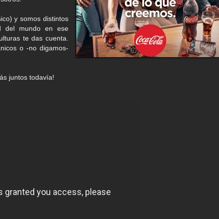
ico) y somos distintos
ad del mundo en ese
lturas te das cuenta.
ánicos o -no digamos-
s juntos todavía!