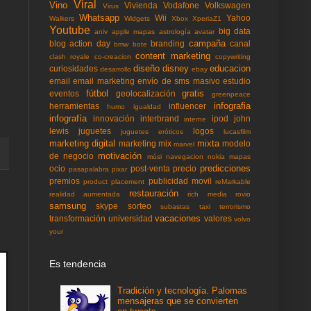
Viral
Vino
Vivienda
Vodafone
Volkswagen
Virus
Whatsapp
Wii
Yahoo
Walkers
Widgets
Xbox
XperiaZ1
Youtube
big data
aniv
apple mapas
astrología
avatar
campaña
blog action day
branding
canal
bmw
bote
content marketing
clash royale
co-creacion
copywriting
diseño
disney
educacion
curiosidades
desarrollo
ebay
email
email marketing
envío de sms masivo
estudio
fútbol
gratis
eventos
geolocalización
greenpeace
infografia
herramientas
influencer
humo
igualdad
infografía
innovación
interbrand
ipod
john
interne
lewis
juguetes
logos
juguetes eróticos
lucasfilm
marketing digital
mixta
marketing mix
modelo
marvel
motivación
de negocio
músi
navegacion
nokia mapas
predicciones
ocio
post-venta
precio
pasapalabra
pixar
premios
publicidad movil
product placement
reMarkable
restauración
realidad aumentada
rich media
rovio
samsung
skype
sorteo
subastas
taxi
terrorismo
vacaciones
transformación
universidad
valores
volvo
your
Es tendencia
Tradición y tecnología. Palomas
mensajeras que se convierten