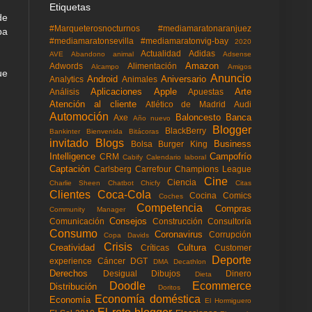
Etiquetas
de
#Marqueterosnocturnos
#mediamaratonaranjuez
ba
#mediamaratonsevilla
#mediamaratonvig-bay
2020
Actualidad
Adidas
AVE
Abandono animal
Adsense
Amazon
Adwords
Alimentación
Alcampo
Amigos
ue
Anuncio
Android
Aniversario
Analytics
Animales
Aplicaciones
Apple
Arte
Análisis
Apuestas
Atención al cliente
Atlético de Madrid
Audi
Automoción
Baloncesto
Banca
Axe
Año nuevo
Blogger
BlackBerry
Bankinter
Bienvenida
Bitácoras
invitado
Blogs
Business
Bolsa
Burger King
Intelligence
Campofrío
CRM
Cabify
Calendario laboral
Captación
Carlsberg
Carrefour
Champions League
Cine
Ciencia
Charlie Sheen
Chatbot
Chicfy
Citas
Clientes
Coca-Cola
Cocina
Comics
Coches
Competencia
Compras
Community Manager
Consejos
Comunicación
Construcción
Consultoría
Consumo
Coronavirus
Corrupción
Copa Davids
Crisis
Creatividad
Cultura
Críticas
Customer
Deporte
experience
Cáncer
DGT
DMA
Decathlon
Derechos
Desigual
Dibujos
Dinero
Dieta
Doodle
Ecommerce
Distribución
Doritos
Economía doméstica
Economía
El Hormiguero