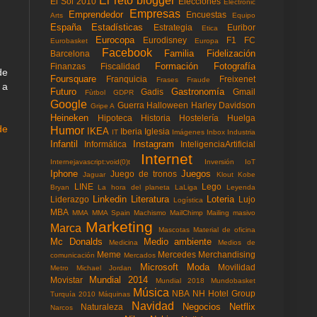
El reto blogger
El Sol 2010
Elecciones
Electronic
Empresas
Emprendedor
Encuestas
Arts
Equipo
España
Estadísticas
Estrategia
Euribor
Etica
Eurocopa
Eurodisney
F1
FC
Eurobasket
Europa
Facebook
Familia
Fidelización
Barcelona
Formación
Fotografía
Finanzas
Fiscalidad
de
Foursquare
Franquicia
Freixenet
Frases
Fraude
 a
Futuro
Gastronomía
Gadis
Gmail
Fùtbol
GDPR
Google
Guerra
Halloween
Harley Davidson
Gripe A
Heineken
Hipoteca
Historia
Hostelería
Huelga
de
Humor
IKEA
Iberia
Iglesia
IT
Imágenes
Inbox
Industria
Infantil
Instagram
Informática
InteligenciaArtificial
Internet
Internejavascript:void(0)t
Inversión
IoT
Iphone
Juegos
Juego de tronos
Jaguar
Klout
Kobe
LINE
Lego
Bryan
La hora del planeta
LaLiga
Leyenda
Linkedin
Literatura
Loteria
Liderazgo
Lujo
Logística
MBA
MMA
MMA Spain
Machismo
MailChimp
Mailing masivo
Marketing
Marca
Mascotas
Material de oficina
Mc Donalds
Medio ambiente
Medicina
Medios de
Meme
Mercedes
Merchandising
comunicación
Mercados
Microsoft
Moda
Movilidad
Metro
Michael Jordan
Mundial 2014
Movistar
Mundial 2018
Mundobasket
Música
NBA
NH Hotel Group
Turquía 2010
Máquinas
Navidad
Negocios
Netflix
Naturaleza
Narcos