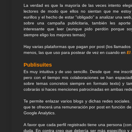
La verdad es que la mayoría de las veces intento elegir
lectores de modo que ellos no sientan que me estoy
eurillos y el hecho de estar "obligado" a analizar una web
sobre una campaña publicitaria, también les aporte
interesante que leer (aunque pido perdón porque so
siempre eligo los mejores temas)
Hay varias plataformas que pagan por post (los llamados p
menos, las que uso para postear de vez en cuando en
El
Publisuites
Es muy intuitiva y de uso sencillo. Desde que me inscribí
pero con el tiempo mis colaboraciones se han espacia
sobre temas concretos siempre en formato texto) y ta
cobrarás si haces menciones patrocinadas en ambas rede
Te permite enlazar varios blogs y dichas redes sociales
que te ofrecerá una remuneración por post en función de t
Google Analytics.
A favor que cada perfil registrado tiene una persona (co
duda. En contra creo que debería ser más específico y m