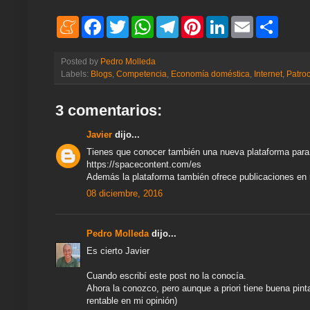
M
F
T
W
T
P
L
E
S
e
a
w
h
e
i
i
m
h
n
c
i
a
l
n
n
a
a
e
e
t
t
e
t
k
i
r
Posted by
Pedro Molleda
a
b
t
s
g
e
e
l
e
Labels:
Blogs
,
Competencia
,
Economía doméstica
,
Internet
,
Patroc
m
o
e
A
r
r
d
e
o
r
p
a
e
I
k
p
m
s
n
3 comentarios:
t
Javier
dijo...
Tienes que conocer también una nueva plataforma para
https://spacecontent.com/es
Además la plataforma también ofrece publicaciones en r
08 diciembre, 2016
Pedro Molleda
dijo...
Es cierto Javier
Cuando escribí este post no la conocía.
Ahora la conozco, pero aunque a priori tiene buena pin
rentable en mi opinión)