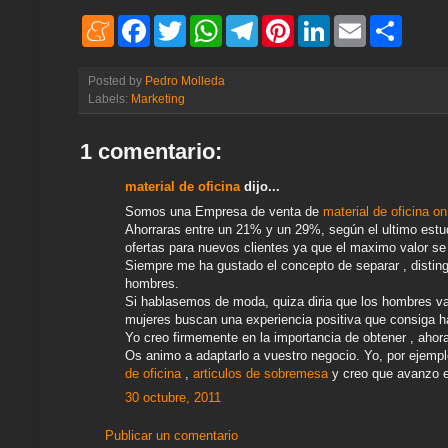
M
F
T
W
T
P
L
E
S
e
a
w
h
e
i
i
m
h
n
c
i
a
l
n
n
a
a
e
e
t
t
e
t
k
i
r
Posted by
Pedro Molleda
a
b
t
s
g
e
e
l
e
Labels:
Marketing
m
o
e
A
r
r
d
e
o
r
p
a
e
I
k
p
m
s
n
1 comentario:
t
material de oficina
dijo...
Somos una Empresa de venta de
material de oficina on
Ahorraras entre un 21% y un 29%, según el ultimo es
ofertas para nuevos clientes ya que el maximo valor se 
Siempre me ha gustado el concepto de separar , disting
hombres.
Si hablasemos de moda, quiza diria que los hombres va
mujeres buscan una experiencia positiva que consiga ha
Yo creo firmemente en la importancia de obtener , ahor
Os animo a adaptarlo a vuestro negocio. Yo, por ejemplo
de oficina
,
articulos de sobremesa
y creo que avanzo e
30 octubre, 2011
Publicar un comentario