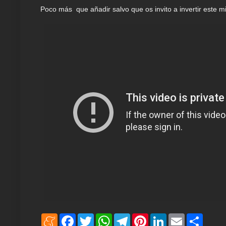
Poco más que añadir salvo que os invito a invertir este m
M
F
T
W
T
P
L
E
S
e
a
w
h
e
i
i
m
h