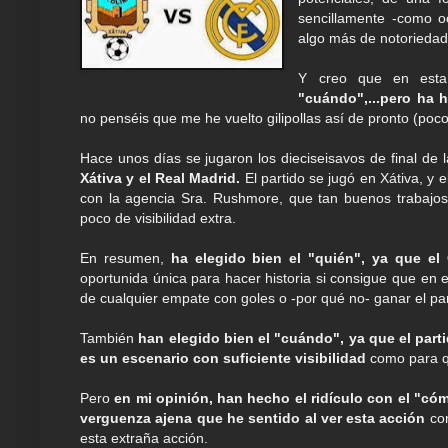
sencillamente -como o
algo más de notoriedad
Y creo que en est
"cuándo",...pero ha 
no penséis que me he vuelto gilipollas así de pronto (poc
Hace unos días se jugaron los dieciseisavos de final de
Xátiva y el Real Madrid.
El partido se jugó en Xátiva, y 
con la agencia Sra. Rushmore, que tan buenos trabajos 
poco de visibilidad extra.
En resumen,
ha elegido bien el "quién", ya que el 
oportunida única para hacer historia si consigue que en 
de cualquier empate con goles o -por qué no- ganar el par
También
han elegido bien el "cuándo", ya que el par
es un escenario con suficiente visibilidad
como para qu
Pero
en mi opinión, han hecho el ridículo con el "có
verguenza ajena que he sentido al ver esta acción
con
esta extraña acción.