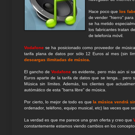
Hace poco que
l
os fab
de vender "hierro" para
se ha metido especial
los fabricantes tratan d
de telefonía móvil.
Vodafone
se ha posicionado como proveedor de música c
tarifa plana de datos por sólo 12 Euros al mes (sin lí
descargas ilimitadas de música.
El gancho de
Vodafone
es evidente, pero más aún si sa
Euros aparte de la tarifa de datos que se tenga... pero
Música sin límites. Además, los clientes que actualme
autómático de esta "barra libre" de música.
Por cierto, lo mejor de todo es que
la música vendrá s
ordenador, teléfono, equipo musical, etc) las veces que se
La verdad es que me parece una gran oferta y creo que
constantemente estamos viendo cambios en los conceptos 