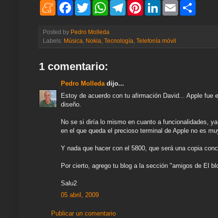
M
F
T
W
T
P
L
E
S
e
a
w
h
e
i
i
m
h
n
c
i
a
l
n
n
a
a
e
e
t
t
e
t
k
i
r
Posted by
Pedro Molleda
a
b
t
s
g
e
e
l
e
Labels:
Música
,
Nokia
,
Tecnología
,
Telefonía móvil
m
o
e
A
r
r
d
e
o
r
p
a
e
I
k
p
m
s
n
1 comentario:
t
Pedro Molleda
dijo...
Estoy de acuerdo con tu afirmación David... Apple fue 
diseño.
No se si diría lo mismo en cuanto a funcionalidades, ya
en el que queda el precioso terminal de Apple no es mu
Y nada que hacer con el 5800, que será una copia conce
Por cierto, agrego tu blog a la sección "amigos de El blo
Salu2
05 abril, 2009
Publicar un comentario