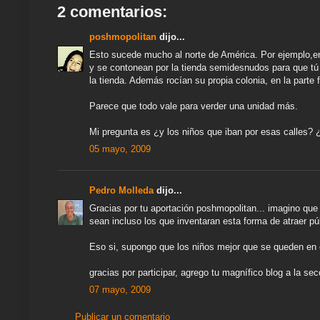
2 comentarios:
t
poshmopolitan
dijo...
Esto sucede mucho al norte de América. Por ejemplo,e
y se contonean por la tienda semidesnudos para que tú e
la tienda. Además rocían su propia colonia, en la parte
Parece que todo vale para verder una unidad más.
Mi pregunta es ¿y los niños que iban por esas calles? 
05 mayo, 2009
Pedro Molleda
dijo...
Gracias por tu aportación poshmopolitan... imagino qu
sean incluso los que inventaran esta forma de atraer púb
Eso si, supongo que los niños mejor que se queden en e
gracias por participar, agrego tu magnífico blog a la se
07 mayo, 2009
Publicar un comentario