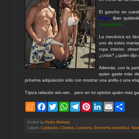
El gancho en cuest
Pepsi
iban quitánd
Springfield
.
La mecánica es fácil
uno de estos maniqu
ropa interior, obs
¿crisis? ¿quién dijo 
Además, con la part
quien gaste más de
próxima adquisición sólo con mostrar una anilla o una et
Típica relación win-win... pero en mi opinión quién más 
M
F
T
W
T
P
L
E
S
e
a
w
h
e
i
i
m
h
n
c
i
a
l
n
n
a
a
e
e
t
t
e
t
k
i
r
Posted by
Pedro Molleda
a
b
t
s
g
e
e
l
e
Labels:
Captación
,
Clientes
,
Consumo
,
Economía doméstica
,
Mark
m
o
e
A
r
r
d
e
o
r
p
a
e
I
k
p
m
s
n