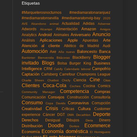
Etiquetas
#Marqueterosnocturnos
#mediamaratonaranjuez
#mediamaratonsevilla
#mediamaratonvig-bay
2020
Actualidad
Adidas
AVE
Abandono animal
Adsense
Amazon
Adwords
Alimentación
Alcampo
Amigos
Anuncio
Android
Aniversario
Analytics
Animales
Aplicaciones
Apple
Arte
Análisis
Apuestas
Atención al cliente
Atlético de Madrid
Audi
Automoción
Baloncesto
Banca
Axe
Año nuevo
Blogger
BlackBerry
Bankinter
Bienvenida
Bitácoras
invitado
Blogs
Business
Bolsa
Burger King
Intelligence
Campofrío
CRM
Cabify
Calendario laboral
Captación
Carlsberg
Carrefour
Champions League
Cine
Ciencia
Charlie Sheen
Chatbot
Chicfy
Citas
Clientes
Coca-Cola
Cocina
Comics
Coches
Competencia
Compras
Community Manager
Consejos
Comunicación
Construcción
Consultoría
Consumo
Coronavirus
Corrupción
Copa Davids
Crisis
Creatividad
Cultura
Críticas
Customer
Deporte
experience
Cáncer
DGT
DMA
Decathlon
Derechos
Desigual
Dibujos
Dinero
Dieta
Doodle
Ecommerce
Distribución
Doritos
Economía doméstica
Economía
El Hormiguero