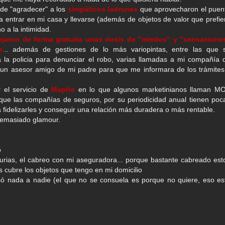
de "agradecer" a los
simpáticos ladrones
que aprovecharon el puen
a entrar en mi casa y llevarse (además de objetos de valor que prefie
 a la intimidad.
ejaron de forma gratuita unas dosis de "miedos" y "sensacione
o.
.. además de gestiones de lo más variopintas, entre las que 
a la policia para denunciar el robo, varias llamadas a mi compañía 
r un asesor amigo de mi padre para que me informara de los trámites
 el servicio de
Mapfre
en lo que algunos marketinianos llaman M
que las compañías de seguros, por su periodicidad anual tienen poc
a fidelizarles y conseguir una relación más duradera o más rentable.
 demasiado glamour.
o
urias, el cabreo con mi aseguradora... porque bastante cabreado est
cubre los objetos que tengo en mi domicilio
só nada a nadie (el que no se consuela es porque no quiere, eso es