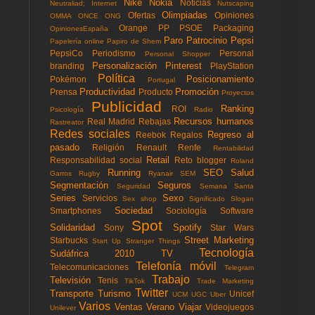
Nike
Nokia
Noticias
Neutraliad; Internet
Nutscaping
Olimpiadas
Ofertas
Opiniones
OMMA
ONCE
ONG
Orange
PP
PSOE
Packaging
OpinionesEspaña
Paro
Patrocinio
Pepsi
Papelería online
Papiro de Shem
PepsiCo
Periodismo
Personal
Personal Shopper
Personalización
Pinterest
branding
PlayStation
Política
Posicionamiento
Pokémon
Portugal
Productividad
Promoción
Prensa
Producto
Proyectos
Publicidad
Ranking
ROI
Psicología
Radio
Recursos humanos
Real Madrid
Rebajas
Rastreator
Redes sociales
Regreso al
Reebok
Regalos
pasado
Religión
Renault
Renfe
Rentabilidad
Retail
Responsabilidad social
Reto blogger
Roland
Running
SEO
Salud
Garros
Rugby
Ryanair
SEM
Segmentación
Seguros
Seguridad
Semana Santa
Series
Sexo
Servicios
Sex shop
Significado
Slogan
Sociedad
Smartphones
Sociología
Software
Spot
Solidaridad
Spotify
Sony
Star Wars
Street Marketing
Starbucks
Start Up
Stranger Things
Tecnología
Sudáfrica 2010
TV
Telefonía móvil
Telecomunicaciones
Telegram
Trabajo
Televisión
Tenis
TikTok
Trade Marketing
Twitter
Transporte
Turismo
Unicef
UCM
UGC
Uber
Varios
Ventas
Verano
Viajar
Videojuegos
Unilever