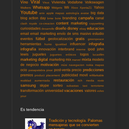
Viral
Vino
Vivienda
Vodafone
Volkswagen
Virus
Whatsapp
Wii
Yahoo
Walkers
Widgets
Xbox
XperiaZ1
Youtube
big data
aniv
apple mapas
astrología
avatar
campaña
blog action day
branding
canal
bmw
bote
content marketing
clash royale
co-creacion
copywriting
diseño
disney
educacion
curiosidades
desarrollo
ebay
email
email marketing
envío de sms masivo
estudio
fútbol
gratis
eventos
geolocalización
greenpeace
infografia
herramientas
influencer
humo
igualdad
infografía
innovación
interbrand
ipod
john
interne
lewis
juguetes
logos
juguetes eróticos
lucasfilm
marketing digital
mixta
marketing mix
modelo
marvel
motivación
de negocio
músi
navegacion
nokia mapas
predicciones
ocio
post-venta
precio
pasapalabra
pixar
premios
publicidad movil
product placement
reMarkable
restauración
realidad aumentada
rich media
rovio
samsung
skype
sorteo
subastas
taxi
terrorismo
vacaciones
transformación
universidad
valores
volvo
your
Es tendencia
Tradición y tecnología. Palomas
mensajeras que se convierten