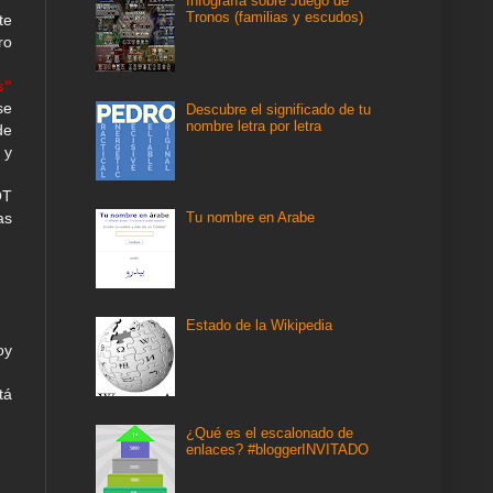
Infografía sobre Juego de
Tronos (familias y escudos)
te
ro
s"
se
Descubre el significado de tu
nombre letra por letra
de
 y
OT
Tu nombre en Arabe
as
Estado de la Wikipedia
oy
tá
¿Qué es el escalonado de
enlaces? #bloggerINVITADO