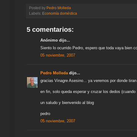
e
e
t
t
e
t
k
i
r
Posted by
Pedro Molleda
a
b
t
s
g
e
e
l
e
Labels:
Economía doméstica
m
o
e
A
r
r
d
e
o
r
p
a
e
I
k
p
m
s
n
5 comentarios:
t
Anónimo dijo...
Siento lo ocurrido Pedro, espero que toda vaya bien c
05 noviembre, 2007
Pedro Molleda
dijo...
gracias Vinagre Asesino... ya veremos por donde tiran 
en fin, solo queda esperar y cruzar los dedos (cuando
un saludo y bienvenido al blog
pedro
05 noviembre, 2007