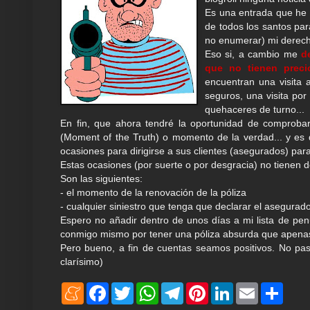
Es una entrada que he 
de todos los santos par
no enumerar) mi derecho
Eso si, a cambio me
d
que no tienen preci
encuentran una visita 
seguros, una visita po
quehaceres de turno...
En fin, que ahora tendré la oportunidad de comprobar
(Moment of the Truth) o momento de la verdad... y es 
ocasiones para dirigirse a sus clientes (asegurados) par
Estas ocasiones (por suerte o por desgracia) no tienen
Son las siguientes:
- el momento de la renovación de la póliza
- cualquier siniestro que tenga que declarar el asegurad
Espero no añadir dentro de unos días a mi lista de pen
conmigo mismo por tener una póliza absurda que apenas 
Pero bueno, a fin de cuentas seamos positivos. No pa
clarísimo)
M
F
T
W
T
P
L
E
S
e
a
w
h
e
i
i
m
h
n
c
i
a
l
n
n
a
a