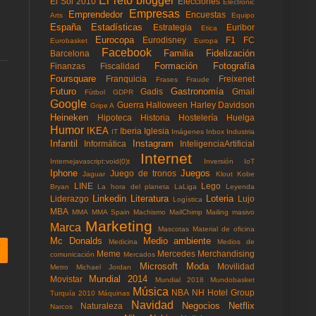
El reto blogger
El Sol 2010
Elecciones
Electronic
Empresas
Emprendedor
Encuestas
Arts
Equipo
España
Estadísticas
Estrategia
Euribor
Etica
Eurocopa
Eurodisney
F1
FC
Eurobasket
Europa
Facebook
Familia
Fidelización
Barcelona
Formación
Fotografía
Finanzas
Fiscalidad
Foursquare
Franquicia
Freixenet
Frases
Fraude
Futuro
Gastronomía
Gadis
Gmail
Fùtbol
GDPR
Google
Guerra
Halloween
Harley Davidson
Gripe A
Heineken
Hipoteca
Historia
Hostelería
Huelga
Humor
IKEA
Iberia
Iglesia
IT
Imágenes
Inbox
Industria
Infantil
Instagram
Informática
InteligenciaArtificial
Internet
Internejavascript:void(0)t
Inversión
IoT
Iphone
Juegos
Juego de tronos
Jaguar
Klout
Kobe
LINE
Lego
Bryan
La hora del planeta
LaLiga
Leyenda
Linkedin
Literatura
Loteria
Liderazgo
Lujo
Logística
MBA
MMA
MMA Spain
Machismo
MailChimp
Mailing masivo
Marketing
Marca
Mascotas
Material de oficina
Mc Donalds
Medio ambiente
Medicina
Medios de
Meme
Mercedes
Merchandising
comunicación
Mercados
Microsoft
Moda
Movilidad
Metro
Michael Jordan
Mundial 2014
Movistar
Mundial 2018
Mundobasket
Música
NBA
NH Hotel Group
Turquía 2010
Máquinas
Navidad
Negocios
Netflix
Naturaleza
Narcos