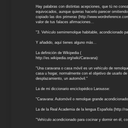
Hay palabras con distintas acepciones, que tú no cono
equivocados, aunque quieras hacerlo parecer omitiendo 
copiado las dos primeras (http://www.wordreference.com
valor de tus falaces afirmaciones...
"3. Vehículo semirremolque habitable, acondicionado par
Y añadido, aquí tienes alguno más...
La definición de Wikipedia (
http://es.wikipedia.org/wiki/Caravana):
"Una caravana o casa móvil es un vehículo de remolque 
casa u hogar, normalmente con el objetivo de usarlo de
desplazamiento, un automóvil."
La de mi diccionario enciclopédico Larousse:
"Caravana: Automóvil o remolque grande acondicionado 
La de la Real Academia de la lengua Española (http://r
"Vehículo acondicionado para cocinar y dormir en él, c