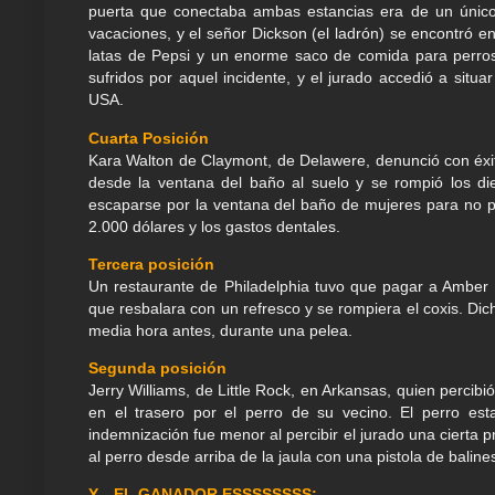
puerta que conectaba ambas estancias era de un único 
vacaciones, y el señor Dickson (el ladrón) se encontró en
latas de Pepsi y un enorme saco de comida para perro
sufridos por aquel incidente, y el jurado accedió a situa
USA.
Cuarta Posición
Kara Walton de Claymont, de Delawere, denunció con éxito
desde la ventana del baño al suelo y se rompió los die
escaparse por la ventana del baño de mujeres para no p
2.000 dólares y los gastos dentales.
Tercera posición
Un restaurante de Philadelphia tuvo que pagar a Amber
que resbalara con un refresco y se rompiera el coxis. Dic
media hora antes, durante una pelea.
Segunda posición
Jerry Williams, de Little Rock, en Arkansas, quien perci
en el trasero por el perro de su vecino. El perro est
indemnización fue menor al percibir el jurado una cierta 
al perro desde arriba de la jaula con una pistola de baline
Y... EL GANADOR ESSSSSSSS: