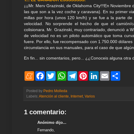
¡¡¡Mr. Merv Grazinski, de Oklahoma City!!!En Noviembr
las que son a la vez coche y caravana). En su primer vi
millas por hora (unos 120 km/h) y se fue a la parte d
velocidad. No sorprende el hecho de que el camión/ca
colisionara. Mr. Grazinski, muy contrariado, denunció a 
de velocidad no es un piloto automático que toma curvas
fuere. Por ello, fue recompensado con 1.750.000 dólare
circunstancia en sus manuales, para el caso de que algún
En fin... sin comentarios, pero... ¿¿Conoceis alguna ot
M
F
T
W
T
P
L
E
S
e
a
w
h
e
i
i
m
h
n
c
i
a
l
n
n
a
a
e
e
t
t
e
t
k
i
r
Posted by
Pedro Molleda
a
b
t
s
g
e
e
l
e
Labels:
Atención al cliente
,
Internet
,
Varios
m
o
e
A
r
r
d
e
o
r
p
a
e
I
k
p
m
s
n
1 comentario:
t
Anónimo dijo...
Fernando,