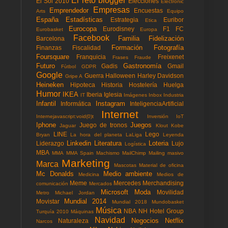
El reto blogger
El Sol 2010
Elecciones
Electronic
Empresas
Emprendedor
Encuestas
Arts
Equipo
España
Estadísticas
Estrategia
Euribor
Etica
Eurocopa
Eurodisney
F1
FC
Eurobasket
Europa
Facebook
Familia
Fidelización
Barcelona
Formación
Fotografía
Finanzas
Fiscalidad
Foursquare
Franquicia
Freixenet
Frases
Fraude
Futuro
Gastronomía
Gadis
Gmail
Fùtbol
GDPR
Google
Guerra
Halloween
Harley Davidson
Gripe A
Heineken
Hipoteca
Historia
Hostelería
Huelga
Humor
IKEA
Iberia
Iglesia
IT
Imágenes
Inbox
Industria
Infantil
Instagram
Informática
InteligenciaArtificial
Internet
Internejavascript:void(0)t
Inversión
IoT
Iphone
Juegos
Juego de tronos
Jaguar
Klout
Kobe
LINE
Lego
Bryan
La hora del planeta
LaLiga
Leyenda
Linkedin
Literatura
Loteria
Liderazgo
Lujo
Logística
MBA
MMA
MMA Spain
Machismo
MailChimp
Mailing masivo
Marketing
Marca
Mascotas
Material de oficina
Mc Donalds
Medio ambiente
Medicina
Medios de
Meme
Mercedes
Merchandising
comunicación
Mercados
Microsoft
Moda
Movilidad
Metro
Michael Jordan
Mundial 2014
Movistar
Mundial 2018
Mundobasket
Música
NBA
NH Hotel Group
Turquía 2010
Máquinas
Navidad
Negocios
Netflix
Naturaleza
Narcos