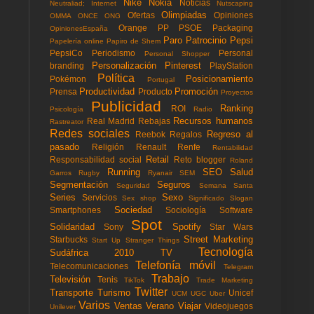
Nike
Nokia
Noticias
Neutraliad; Internet
Nutscaping
Olimpiadas
Ofertas
Opiniones
OMMA
ONCE
ONG
Orange
PP
PSOE
Packaging
OpinionesEspaña
Paro
Patrocinio
Pepsi
Papelería online
Papiro de Shem
PepsiCo
Periodismo
Personal
Personal Shopper
Personalización
Pinterest
branding
PlayStation
Política
Posicionamiento
Pokémon
Portugal
Productividad
Promoción
Prensa
Producto
Proyectos
Publicidad
Ranking
ROI
Psicología
Radio
Recursos humanos
Real Madrid
Rebajas
Rastreator
Redes sociales
Regreso al
Reebok
Regalos
pasado
Religión
Renault
Renfe
Rentabilidad
Retail
Responsabilidad social
Reto blogger
Roland
Running
SEO
Salud
Garros
Rugby
Ryanair
SEM
Segmentación
Seguros
Seguridad
Semana Santa
Series
Sexo
Servicios
Sex shop
Significado
Slogan
Sociedad
Smartphones
Sociología
Software
Spot
Solidaridad
Spotify
Sony
Star Wars
Street Marketing
Starbucks
Start Up
Stranger Things
Tecnología
Sudáfrica 2010
TV
Telefonía móvil
Telecomunicaciones
Telegram
Trabajo
Televisión
Tenis
TikTok
Trade Marketing
Twitter
Transporte
Turismo
Unicef
UCM
UGC
Uber
Varios
Ventas
Verano
Viajar
Videojuegos
Unilever