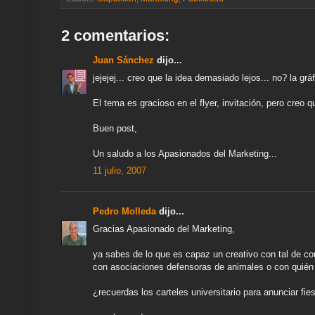
m
o
e
A
r
r
d
e
o
r
p
a
e
I
k
p
m
s
n
2 comentarios:
t
Juan Sánchez
dijo...
jejejej... creo que la idea demasiado lejos... no? la gráf
El tema es gracioso en el flyer, invitación, pero creo 
Buen post,
Un saludo a los Apasionados del Marketing...
11 julio, 2007
Pedro Molleda
dijo...
Gracias Apasionado del Marketing,
ya sabes de lo que es capaz un creativo con tal de c
con asociaciones defensoras de animales o con quién 
¿recuerdas los carteles universitario para anunciar fie