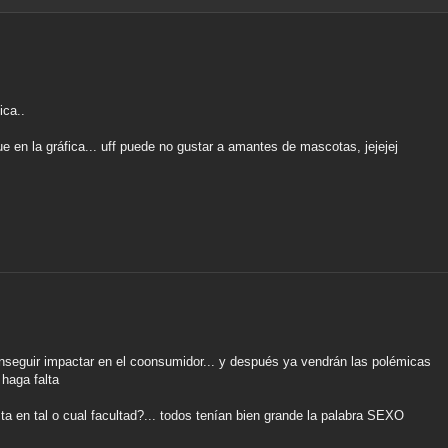
ica..
que en la gráfica... uff puede no gustar a amantes de mascotas, jejejej
onseguir impactar en el coonsumidor... y después ya vendrán las polémicas
haga falta
sta en tal o cual facultad?... todos tenían bien grande la palabra SEXO