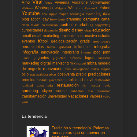
Viral
Vino
Vivienda
Vodafone
Volkswagen
Virus
Whatsapp
Wii
Yahoo
Walkers
Widgets
Xbox
XperiaZ1
Youtube
big data
aniv
apple mapas
astrología
avatar
campaña
blog action day
branding
canal
bmw
bote
content marketing
clash royale
co-creacion
copywriting
diseño
disney
educacion
curiosidades
desarrollo
ebay
email
email marketing
envío de sms masivo
estudio
fútbol
gratis
eventos
geolocalización
greenpeace
infografia
herramientas
influencer
humo
igualdad
infografía
innovación
interbrand
ipod
john
interne
lewis
juguetes
logos
juguetes eróticos
lucasfilm
marketing digital
mixta
marketing mix
modelo
marvel
motivación
de negocio
músi
navegacion
nokia mapas
predicciones
ocio
post-venta
precio
pasapalabra
pixar
premios
publicidad movil
product placement
reMarkable
restauración
realidad aumentada
rich media
rovio
samsung
skype
sorteo
subastas
taxi
terrorismo
vacaciones
transformación
universidad
valores
volvo
your
Es tendencia
Tradición y tecnología. Palomas
mensajeras que se convierten