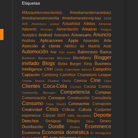
Etiquetas
#Marqueterosnocturnos
#mediamaratonaranjuez
#mediamaratonsevilla
#mediamaratonvig-bay
2020
Actualidad
Adidas
AVE
Abandono animal
Adsense
Amazon
Adwords
Alimentación
Alcampo
Amigos
Anuncio
Android
Aniversario
Analytics
Animales
Aplicaciones
Apple
Arte
Análisis
Apuestas
Atención al cliente
Atlético de Madrid
Audi
Automoción
Baloncesto
Banca
Axe
Año nuevo
Blogger
BlackBerry
Bankinter
Bienvenida
Bitácoras
invitado
Blogs
Business
Bolsa
Burger King
Intelligence
Campofrío
CRM
Cabify
Calendario laboral
Captación
Carlsberg
Carrefour
Champions League
Cine
Ciencia
Charlie Sheen
Chatbot
Chicfy
Citas
Clientes
Coca-Cola
Cocina
Comics
Coches
Competencia
Compras
Community Manager
Consejos
Comunicación
Construcción
Consultoría
Consumo
Coronavirus
Corrupción
Copa Davids
Crisis
Creatividad
Cultura
Críticas
Customer
Deporte
experience
Cáncer
DGT
DMA
Decathlon
Derechos
Desigual
Dibujos
Dinero
Dieta
Doodle
Ecommerce
Distribución
Doritos
Economía doméstica
Economía
El Hormiguero