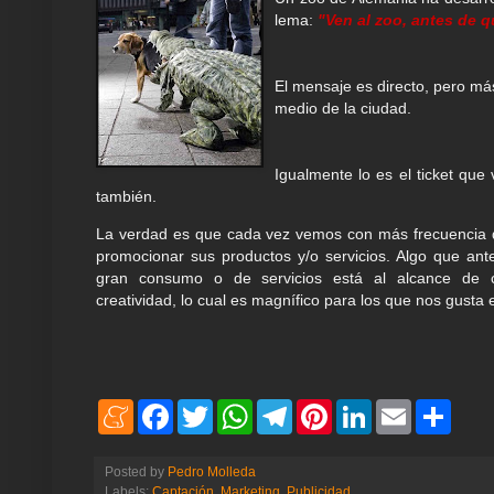
lema:
"
Ven al zoo, antes de q
El mensaje es directo, pero má
medio de la ciudad.
Igualmente lo es el ticket que
también.
La verdad es que cada vez vemos con más frecuencia q
promocionar sus productos y/o servicios. Algo que ant
gran consumo o de servicios está al alcance de c
creatividad, lo cual es magnífico para los que nos gusta 
M
F
T
W
T
P
L
E
S
e
a
w
h
e
i
i
m
h
n
c
i
a
l
n
n
a
a
e
e
t
t
e
t
k
i
r
Posted by
Pedro Molleda
a
b
t
s
g
e
e
l
e
Labels:
Captación
,
Marketing
,
Publicidad