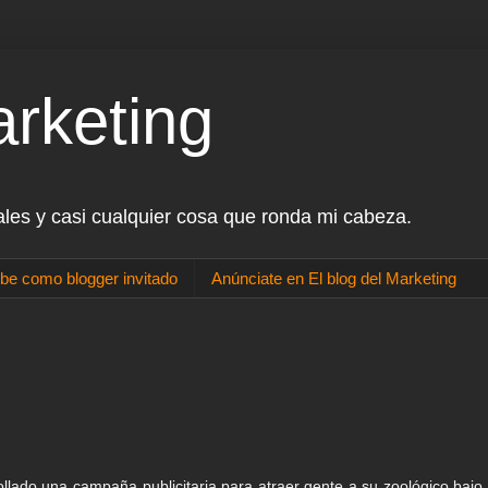
arketing
ales y casi cualquier cosa que ronda mi cabeza.
be como blogger invitado
Anúnciate en El blog del Marketing
lado una campaña publicitaria para atraer gente a su zoológico bajo 