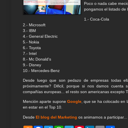
Poco o nada cabe mecio
pongamos el listado de 
1.- Coca-Cola
2.- Microsoft
3.- IBM
4.- General Electric
5.- Nokia
6.- Toyota
7.- Intel
8.- Mc Donald's
9.- Disney
10.- Mercedes-Benz
Desde luego que son pedazo de empresas todas ell
próximamente? Dificil, porque si nos damos cuenta 
compañías europeas... el resto son americanas excepto T
Mención aparte supone
Google
, que se ha colocado en 
en estar en el Top 10.
Desde
El blog del Marketing
os animamos a participar...
M
F
T
W
T
P
L
E
S