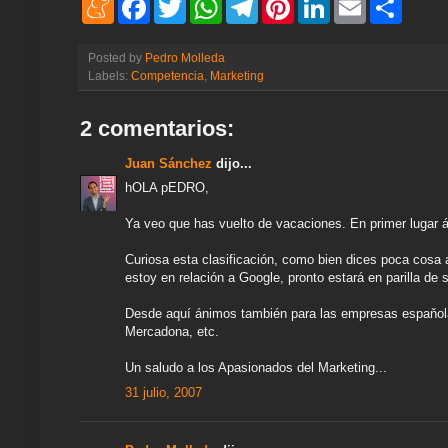
e
a
w
h
e
i
i
m
h
n
c
i
a
l
n
n
a
a
e
e
t
t
e
t
k
i
r
Posted by
Pedro Molleda
a
b
t
s
g
e
e
l
e
Labels:
Competencia
,
Marketing
m
o
e
A
r
r
d
e
o
r
p
a
e
I
k
p
m
s
n
2 comentarios:
t
Juan Sánchez
dijo...
hOLA pEDRO,
Ya veo que has vuelto de vacaciones. En primer lugar á
Curiosa esta clasificación, como bien dices poca cosa
estoy en relación a Google, pronto estará en parilla de 
Desde aquí ánimos también para las empresas espaňola 
Mercadona, etc.
Un saludo a los Apasionados del Marketing...
31 julio, 2007