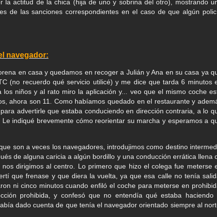
la actitud de la chica (hija de uno y sobrina del otro), mostrando u
es de las sanciones correspondientes en el caso de que algún polic
el navegador:
orena en casa y quedamos en recoger a Julián y Ana en su casa ya q
 VTC (no recuerdo qué servicio utilicé) y me dice que tarda 6 minutos 
os niños y al rato miro la aplicación y... veo que el mismo coche es
utos, ahora son 11. Como habíamos quedado en el restaurante y adem
para advertirle que estaba conduciendo en dirección contraria, a lo q
í. Le indiqué brevemente cómo reorientar su marcha y esperamos a q
que son a veces los navegadores, introdujimos como destino intermed
és de alguna caricia a algún bordillo y una conducción errática llena 
nos dirigimos al centro. Lo primero que hizo el colega fue meterse 
rtí que frenase y que diera la vuelta, ya que esa calle no tenía salid
on ni cinco minutos cuando enfiló el coche para meterse en prohibid
ección prohibida, y confesó que no entendía qué estaba haciendo 
abía dado cuenta de que tenía el navegador orientado siempre al nort