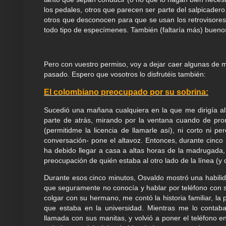
los pedales, otros que parecen ser parte del salpicadero
otros que desconocen para que se usan los retrovisores 
todo tipo de especímenes. También (faltaría más) buen
Pero con vuestro permiso, voy a dejar caer algunas de m
pasado. Espero que vosotros lo disfrutéis también:
El colombiano preocupado por su sobrina:
Sucedió una mañana cualquiera en la que me dirigía al
parte de atrás, mirando por la ventana cuando de pr
(permitidme la licencia de llamarle así), ni corto ni 
conversación- pone el altavoz. Entonces, durante cinc
ha debido llegar a casa a altas horas de la madrugada,
preocupación de quién estaba al otro lado de la línea (y d
Durante esos cinco minutos, Osvaldo mostró una habilida
que seguramente no conocía y hablar por teléfono con 
colgar con su hermano, me contó la historia familiar, l
que estaba en la universidad. Mientras me lo contaba,
llamada con sus manitas, y volvió a poner el teléfono e