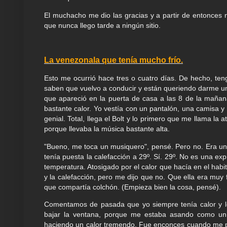
El muchacho me dio las gracias y a partir de entonces 
que nunca llego tarde a ningún sitio.
La venezonala que tenía mucho frío.
Esto me ocurrió hace tres o cuatro días. De hecho, te
saben que vuelvo a conducir y están queriendo darme una
que apareció en la puerta de casa a las 8 de la mañan
bastante calor. Yo vestía con un pantalón, una camisa y
genial. Total, llega el Bolt y lo primero que me llama la
porque llevaba la música bastante alta.
"Bueno, me toca un musiquero", pensé. Pero no. Era una
tenía puesta la calefacción a 29º. Sí. 29º. No es una ex
temperatura. Atosigado por el calor que hacía en el habi
y la calefacción, pero me dijo que no. Que ella era muy 
que compartía colchón. (Empieza bien la cosa, pensé).
Comentamos de pasada que yo siempre tenía calor y le
bajar la ventana, porque me estaba asando como un po
haciendo un calor tremendo. Fue enconces cuando me pe