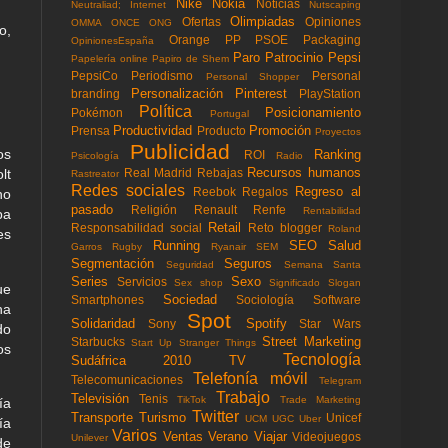
Nike
Nokia
Noticias
Neutraliad; Internet
Nutscaping
Olimpiadas
Ofertas
Opiniones
OMMA
ONCE
ONG
o,
Orange
PP
PSOE
Packaging
OpinionesEspaña
Paro
Patrocinio
Pepsi
Papelería online
Papiro de Shem
PepsiCo
Periodismo
Personal
Personal Shopper
Personalización
Pinterest
branding
PlayStation
Política
Posicionamiento
Pokémon
Portugal
Productividad
Promoción
Prensa
Producto
Proyectos
Publicidad
os
Ranking
ROI
Psicología
Radio
Recursos humanos
Real Madrid
Rebajas
lt
Rastreator
Redes sociales
Regreso al
Reebok
Regalos
ho
pasado
Religión
Renault
Renfe
Rentabilidad
ba
Retail
Responsabilidad social
Reto blogger
Roland
es
Running
SEO
Salud
Garros
Rugby
Ryanair
SEM
Segmentación
Seguros
Seguridad
Semana Santa
Series
Sexo
Servicios
Sex shop
Significado
Slogan
ue
Sociedad
Smartphones
Sociología
Software
ha
Spot
Solidaridad
Spotify
Sony
Star Wars
do
Street Marketing
Starbucks
Start Up
Stranger Things
os
Tecnología
Sudáfrica 2010
TV
Telefonía móvil
Telecomunicaciones
Telegram
Trabajo
Televisión
Tenis
TikTok
Trade Marketing
ía
Twitter
Transporte
Turismo
Unicef
UCM
UGC
Uber
ía
Varios
Ventas
Verano
Viajar
Videojuegos
Unilever
de