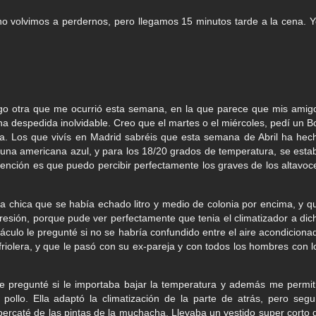
no volvimos a perdernos, pero llegamos 15 minutos tarde a la cena. Y
ngo otra que me ocurrió esta semana, en la que parece que mis amig
 despedida inolvidable. Creo que el martes o el miércoles, pedí un Bo
a. Los que vivís en Madrid sabréis que esta semana de Abril ha hec
 una americana azul, y para los 18/20 grados de temperatura, se esta
 atención es que puedo percibir perfectamente los graves de los altavoc
 chica que se había echado litro y medio de colonia por encima, y q
presión, porque pude ver perfectamente que tenia el climatizador a dic
táculo le pregunté si no se habría confundido entre el aire acondiciona
friolera, y que le pasó con su ex-pareja y con todos los hombres con l
 pregunté si le importaba bajar la temperatura y además me permit
llo. Ella adaptó la climatización de la parte de atrás, pero segu
rcaté de las pintas de la muchacha. Llevaba un vestido super corto 