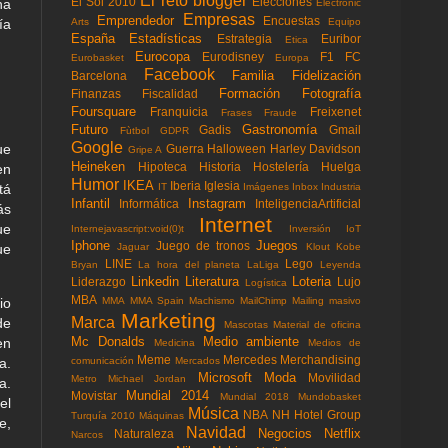
El reto blogger
El Sol 2010
Elecciones
na
Electronic
Empresas
Emprendedor
Encuestas
Arts
Equipo
ía
España
Estadísticas
Estrategia
Euribor
Etica
Eurocopa
Eurodisney
F1
FC
Eurobasket
Europa
Facebook
Familia
Fidelización
Barcelona
Formación
Fotografía
Finanzas
Fiscalidad
Foursquare
Franquicia
Freixenet
Frases
Fraude
Futuro
Gastronomía
Gadis
Gmail
Fùtbol
GDPR
Google
ue
Guerra
Halloween
Harley Davidson
Gripe A
Heineken
Hipoteca
Historia
Hostelería
Huelga
en
Humor
IKEA
Iberia
Iglesia
IT
Imágenes
Inbox
Industria
tá
Infantil
Instagram
Informática
InteligenciaArtificial
ás
Internet
ue
Internejavascript:void(0)t
Inversión
IoT
Iphone
Juegos
Juego de tronos
Jaguar
Klout
Kobe
ue
LINE
Lego
Bryan
La hora del planeta
LaLiga
Leyenda
Linkedin
Literatura
Loteria
Liderazgo
Lujo
Logística
MBA
MMA
MMA Spain
Machismo
MailChimp
Mailing masivo
io
Marketing
Marca
de
Mascotas
Material de oficina
Mc Donalds
Medio ambiente
en
Medicina
Medios de
Meme
Mercedes
Merchandising
comunicación
Mercados
a.
Microsoft
Moda
Movilidad
Metro
Michael Jordan
a.
Mundial 2014
Movistar
Mundial 2018
Mundobasket
el
Música
NBA
NH Hotel Group
Turquía 2010
Máquinas
e,
Navidad
Negocios
Netflix
Naturaleza
Narcos