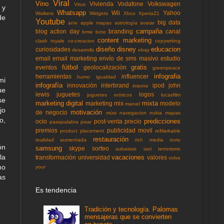
Viral
Vino
Vivienda
Vodafone
Volkswagen
Virus
 y
Whatsapp
Wii
Yahoo
Walkers
Widgets
Xbox
XperiaZ1
de
Youtube
big data
aniv
apple mapas
astrología
avatar
campaña
blog action day
branding
canal
bmw
bote
content marketing
clash royale
co-creacion
copywriting
diseño
disney
educacion
curiosidades
desarrollo
ebay
email
email marketing
envío de sms masivo
estudio
fútbol
gratis
eventos
geolocalización
greenpeace
infografia
herramientas
influencer
humo
igualdad
mi
infografía
innovación
interbrand
ipod
john
interne
ue
lewis
juguetes
logos
juguetes eróticos
lucasfilm
se
marketing digital
mixta
marketing mix
modelo
marvel
jo
motivación
de negocio
músi
navegacion
nokia mapas
o,
predicciones
ocio
post-venta
precio
pasapalabra
pixar
premios
publicidad movil
product placement
reMarkable
restauración
realidad aumentada
rich media
rovio
ón
samsung
skype
sorteo
subastas
taxi
terrorismo
la
vacaciones
transformación
universidad
valores
volvo
mo
your
as
Es tendencia
Tradición y tecnología. Palomas
mensajeras que se convierten