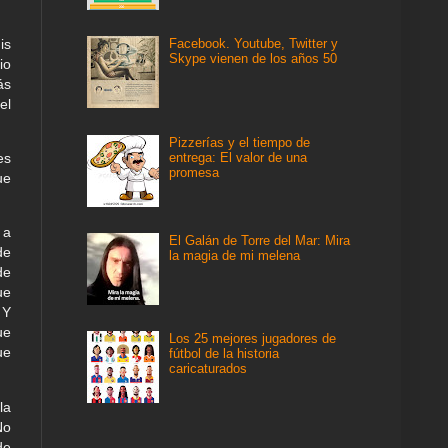
is
Facebook. Youtube, Twitter y
Skype vienen de los años 50
io
ás
el
Pizzerías y el tiempo de
entrega: El valor de una
es
promesa
ue
 a
El Galán de Torre del Mar: Mira
de
la magia de mi melena
de
ue
 Y
ue
Los 25 mejores jugadores de
ue
fútbol de la historia
caricaturados
la
No
de