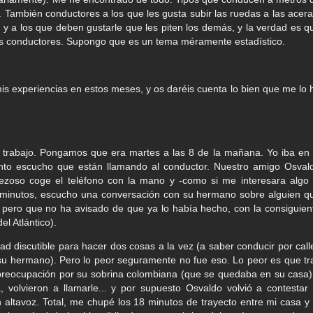
. También conductores a los que les gusta subir las ruedas a las acera
y a los que deben gustarle que les piten los demás, y la verdad es q
os conductores. Supongo que es un tema méramente estadístico.
is experiencias en estos meses, y os daréis cuenta lo bien que me lo 
 trabajo. Pongamos que era martes a las 8 de la mañana. Yo iba en 
onto escucho que están llamando al conductor. Nuestro amigo Osval
perezoso coge el teléfono con la mano y -como si me interesara algo 
o minutos, escucho una conversación con su hermano sobre alguien q
 pero que no ha avisado de que ya lo había hecho, con la consiguien
el Atlántico).
d discutible para hacer dos cosas a la vez (a saber conducir por call
su hermano). Pero lo peor seguramente no fue eso. Lo peor es que tr
a preocupación por su sobrina colombiana (que se quedaba en su casa)
 volvieron a llamarle... y por supuesto Osvaldo volvió a contestar 
n altavoz. Total, me chupé los 18 minutos de trayecto entre mi casa y 