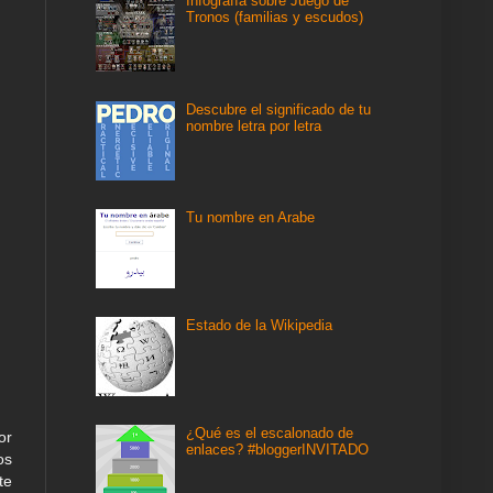
Infografía sobre Juego de
Tronos (familias y escudos)
Descubre el significado de tu
nombre letra por letra
Tu nombre en Arabe
Estado de la Wikipedia
¿Qué es el escalonado de
or
enlaces? #bloggerINVITADO
os
te