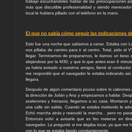
trabajo escuchándoles hablar de las preocupaciones por 
más que discutible profesionalidad y siendo merecedor
local le hubiera pillado con el teléfono en la mano.
El que no sabía cómo seguir las indicaciones d
Esto fue una noche que salíamos a cenar. Estaba con L
nos pillaba de camino para ir al centro. Total, pido el
llegar. Terminamos de prepararnos, le damos un beso a l
alejándose por la M30, y que lo que antes eran 6 min
ya había avisado a nuestros amigos, llamé al conductor 
me respondió que el navegador le estaba indicando as
llegara.
Después de algún comentario jocoso sobre lo cabrones 
la dirección de Julián y Ana y empezamos a hablar. Despu
acelerones y frenazos, llegamos a su casa. Montaron y 
una calle sin salida. Cuando se estaba metiendo le adve
Echó marcha atrás y reanudó la marcha... pero no pasar
Entonces volví a avisarle que es feo meterse en dir
navegador. Le pregunté si me dejaba tocar, ya que me h
con lo que se estaba liando constantemente.