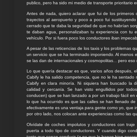
publico, pero ha sido mi medio de transporte prioritario 
Antes de nada, quiero aclarar que fui de los primeros q
trayectos al aeropuerto y poco a poco fui sustituyendo
cerrado que te daba la seguridad de que no habrían sorp
te daban agua, personalizaban tu experiencia con tu e
vehículo. Por si fuera poco los conductores iban impecab
A pesar de las reticencias de los taxis y los problemas 
un servicio que se ha terminado imponiendo. Al menos 
se las dan de internacionales y cosmopolitas... pero eso 
Lo que quería destacar es que, varios años después, 
Cabify le ha salido competencia, que no le ha sentado 
Cabify en clara minoría. Ni siquiera han buscado la
calidad y cercanía. Se han visto engullidos por tod
conducen) que se han lanzado a por un trabajo fácil e
lo que ha ocurrido es que las calles se han llenado de
efectivamente es una ventaja para gente como yo, que in
por otro lado, nos colocan ante experiencias como las qu
Olvídate de coches impolutos y conductores con traje 
puerta a todo tipo de conductores. Y cuando digo con
tanto que sepan conducir (o no que lo hagan bien nece