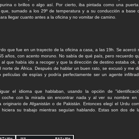
purina o brillos o algo así. Por cierto, iba pintada como una puerta
li que, sumado a los 29º de temperatura y a su conducción a base 
ara llegar cuanto antes a la oficina y no vomitar de camino.
rdo que fue en un trayecto de la oficina a casa, a las 19h. Se acercó 
 55 años, con acento moruno. No sabía de qué país, pero recuerdo q
al que había ido a recoger y que la dirección de destino estaba ok, 
l norte de África. Después de hablar un buen rato, se excusó y me di
 películas de espías y podría perfectamente ser un agente infiltrad
iguar el idioma que hablaban, usando la opción de "identificaci
l coche con la mirada sin encontrar nada y al ver su nombre en 
 originario de Afganistán o de Pakistán. Entonces elegí el Urdu co
e hiciera su trabajo mientras seguían hablando. Estas son dos de l