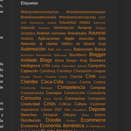
Etiquetas
s,
ue
#Marqueterosnocturnos
#mediamaratonaranjuez
#mediamaratonsevilla
#mediamaratonvig-bay
2020
Actualidad
Adidas
AVE
Abandono animal
Adsense
Amazon
Adwords
Alimentación
Alcampo
Amigos
Anuncio
Android
Aniversario
Analytics
Animales
he
Aplicaciones
Apple
Arte
Análisis
Apuestas
Atención al cliente
Atlético de Madrid
Audi
Automoción
Baloncesto
Banca
Axe
Año nuevo
Blogger
BlackBerry
Bankinter
Bienvenida
Bitácoras
invitado
Blogs
Business
Bolsa
Burger King
la
Intelligence
Campofrío
CRM
Cabify
Calendario laboral
do
Captación
Carlsberg
Carrefour
Champions League
la
Cine
Ciencia
Charlie Sheen
Chatbot
Chicfy
Citas
ue
Clientes
Coca-Cola
Cocina
Comics
Coches
te
Competencia
Compras
Community Manager
Consejos
Comunicación
Construcción
Consultoría
Consumo
Coronavirus
Corrupción
Copa Davids
es
Crisis
Creatividad
Cultura
Críticas
Customer
as
Deporte
experience
Cáncer
DGT
DMA
Decathlon
 y
Derechos
Desigual
Dibujos
Dinero
Dieta
Doodle
Ecommerce
Distribución
la
Doritos
Economía doméstica
Economía
el
El Hormiguero