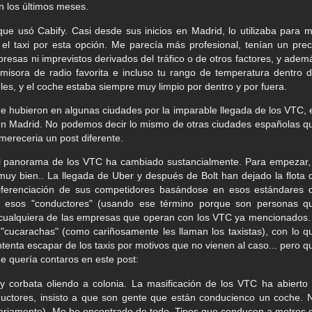
en los últimos meses.
ue usó Cabify. Casi desde sus inicios en Madrid, lo utilizaba para m
 el taxi por esta opción. Me parecía más profesional, tenían un prec
resas ni imprevistos derivados del tráfico o de otros factores, y adem
misora de radio favorita e incluso tu rango de temperatura dentro d
les, y el coche estaba siempre muy limpio por dentro y por fuera.
que hubieron en algunas ciudades por la imparable llegada de los VTC, 
en Madrid. No podemos decir lo mismo de otras ciudades españolas q
mereceria un post diferente.
el panorama de los VTC ha cambiado sustancialmente. Para empezar,
muy bien.. La llegada de Uber y después de Bolt han dejado la flota 
 diferenciación de sus competidores basándose en esos estándares 
os esos "conductores" (usando ese término porque son personas q
n cualquiera de las empresas que operan con los VTC ya mencionados.
 "cucarachas" (como cariñosamente les llaman los taxistas), con lo q
tenta escapar de los taxis por motivos que no vienen al caso... pero q
e quería contaros en este post:
y corbata oliendo a colonia. La masificación de los VTC ha abierto 
ductores, insisto a que son gente que están conducienco un coche. 
sariamente). Me he encontrado de todo. Tipos que conducen a metros 