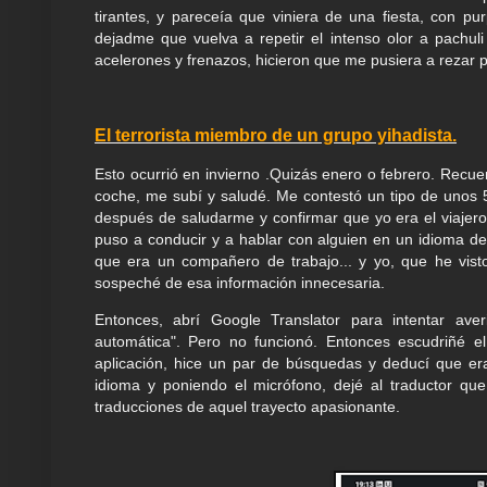
tirantes, y pareceía que viniera de una fiesta, con pur
dejadme que vuelva a repetir el intenso olor a pachu
acelerones y frenazos, hicieron que me pusiera a rezar p
El terrorista miembro de un grupo yihadista.
Esto ocurrió en invierno .Quizás enero o febrero. Recue
coche, me subí y saludé. Me contestó un tipo de unos
después de saludarme y confirmar que yo era el viajero 
puso a conducir y a hablar con alguien en un idioma de
que era un compañero de trabajo... y yo, que he visto
sospeché de esa información innecesaria.
Entonces, abrí Google Translator para intentar aver
automática". Pero no funcionó. Entonces escudriñé e
aplicación, hice un par de búsquedas y deducí que era
idioma y poniendo el micrófono, dejé al traductor qu
traducciones de aquel trayecto apasionante.