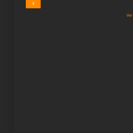
‹
Ver