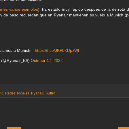
ienes varios ejemplos
), ha estado muy rápido después de la derrota d
, y de paso recuerdan que en Ryanair mantienen su vuelo a Munich (p
olamos a Munich...
https://t.co/JKPbKDpxWl
a (@Ryanair_ES)
October 17, 2022
id
,
Redes sociales
,
Ryanair
,
Twitter