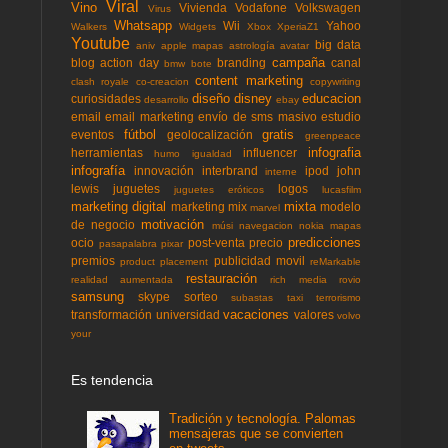
Viral
Vino
Vivienda
Vodafone
Volkswagen
Virus
Whatsapp
Wii
Yahoo
Walkers
Widgets
Xbox
XperiaZ1
Youtube
big data
aniv
apple mapas
astrología
avatar
campaña
blog action day
branding
canal
bmw
bote
content marketing
clash royale
co-creacion
copywriting
diseño
disney
educacion
curiosidades
desarrollo
ebay
email
email marketing
envío de sms masivo
estudio
fútbol
gratis
eventos
geolocalización
greenpeace
infografia
herramientas
influencer
humo
igualdad
infografía
innovación
interbrand
ipod
john
interne
lewis
juguetes
logos
juguetes eróticos
lucasfilm
marketing digital
mixta
marketing mix
modelo
marvel
motivación
de negocio
músi
navegacion
nokia mapas
predicciones
ocio
post-venta
precio
pasapalabra
pixar
premios
publicidad movil
product placement
reMarkable
restauración
realidad aumentada
rich media
rovio
samsung
skype
sorteo
subastas
taxi
terrorismo
vacaciones
transformación
universidad
valores
volvo
your
Es tendencia
Tradición y tecnología. Palomas
mensajeras que se convierten