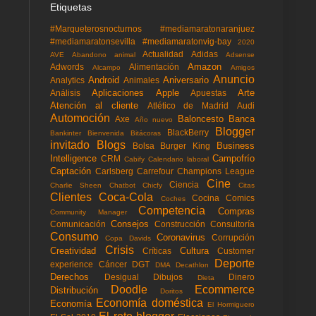
Etiquetas
#Marqueterosnocturnos
#mediamaratonaranjuez
#mediamaratonsevilla
#mediamaratonvig-bay
2020
Actualidad
Adidas
AVE
Abandono animal
Adsense
Amazon
Adwords
Alimentación
Alcampo
Amigos
Anuncio
Android
Aniversario
Analytics
Animales
Aplicaciones
Apple
Arte
Análisis
Apuestas
Atención al cliente
Atlético de Madrid
Audi
Automoción
Baloncesto
Banca
Axe
Año nuevo
Blogger
BlackBerry
Bankinter
Bienvenida
Bitácoras
invitado
Blogs
Business
Bolsa
Burger King
Intelligence
Campofrío
CRM
Cabify
Calendario laboral
Captación
Carlsberg
Carrefour
Champions League
Cine
Ciencia
Charlie Sheen
Chatbot
Chicfy
Citas
Clientes
Coca-Cola
Cocina
Comics
Coches
Competencia
Compras
Community Manager
Consejos
Comunicación
Construcción
Consultoría
Consumo
Coronavirus
Corrupción
Copa Davids
Crisis
Creatividad
Cultura
Críticas
Customer
Deporte
experience
Cáncer
DGT
DMA
Decathlon
Derechos
Desigual
Dibujos
Dinero
Dieta
Doodle
Ecommerce
Distribución
Doritos
Economía doméstica
Economía
El Hormiguero