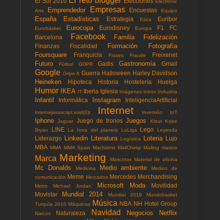
El reto blogger
El Sol 2010
Elecciones
Electronic
Empresas
Emprendedor
Encuestas
Arts
Equipo
España
Estadísticas
Estrategia
Euribor
Etica
Eurocopa
Eurodisney
F1
FC
Eurobasket
Europa
Facebook
Familia
Fidelización
Barcelona
Formación
Fotografía
Finanzas
Fiscalidad
Foursquare
Franquicia
Freixenet
Frases
Fraude
Futuro
Gastronomía
Gadis
Gmail
Fùtbol
GDPR
Google
Guerra
Halloween
Harley Davidson
Gripe A
Heineken
Hipoteca
Historia
Hostelería
Huelga
Humor
IKEA
Iberia
Iglesia
IT
Imágenes
Inbox
Industria
Infantil
Instagram
Informática
InteligenciaArtificial
Internet
Internejavascript:void(0)t
Inversión
IoT
Iphone
Juegos
Juego de tronos
Jaguar
Klout
Kobe
LINE
Lego
Bryan
La hora del planeta
LaLiga
Leyenda
Linkedin
Literatura
Loteria
Liderazgo
Lujo
Logística
MBA
MMA
MMA Spain
Machismo
MailChimp
Mailing masivo
Marketing
Marca
Mascotas
Material de oficina
Mc Donalds
Medio ambiente
Medicina
Medios de
Meme
Mercedes
Merchandising
comunicación
Mercados
Microsoft
Moda
Movilidad
Metro
Michael Jordan
Mundial 2014
Movistar
Mundial 2018
Mundobasket
Música
NBA
NH Hotel Group
Turquía 2010
Máquinas
Navidad
Negocios
Netflix
Naturaleza
Narcos