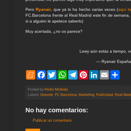
Pero
Ryanair
, que ya lo ha hecho varias veces (
aquí t
FC.Barcelona frente al Real Madrid este fin de semana
si a alguien le apetece saberlo)
Muy acertada, ¿no os parece?
Lewy aún estás a tiempo, v
— Ryanair Españ
M
F
T
W
T
P
L
E
S
e
a
w
h
e
i
i
m
h
n
c
i
a
l
n
n
a
a
e
e
t
t
e
t
k
i
r
Posted by
Pedro Molleda
a
b
t
s
g
e
e
l
e
Labels:
Deporte
,
FC Barcelona
,
Marketing
,
Publicidad
,
Real Madr
m
o
e
A
r
r
d
e
o
r
p
a
e
I
k
p
m
s
n
No hay comentarios:
t
Publicar un comentario