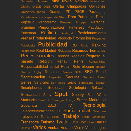
Nike
Nokia
Noticias
Neutraliad; Internet
Nutscaping
Olimpiadas
Ofertas
Opiniones
OMMA
ONCE
ONG
Orange
PP
PSOE
Packaging
OpinionesEspaña
Paro
Patrocinio
Pepsi
Papelería online
Papiro de Shem
PepsiCo
Periodismo
Personal
Personal Shopper
Personalización
Pinterest
branding
PlayStation
Política
Posicionamiento
Pokémon
Portugal
Productividad
Promoción
Prensa
Producto
Proyectos
Publicidad
Ranking
ROI
Psicología
Radio
Recursos humanos
Real Madrid
Rebajas
Rastreator
Redes sociales
Regreso al
Reebok
Regalos
pasado
Religión
Renault
Renfe
Rentabilidad
Retail
Responsabilidad social
Reto blogger
Roland
Running
SEO
Salud
Garros
Rugby
Ryanair
SEM
Segmentación
Seguros
Seguridad
Semana Santa
Series
Sexo
Servicios
Sex shop
Significado
Slogan
Sociedad
Smartphones
Sociología
Software
Spot
Solidaridad
Spotify
Sony
Star Wars
Street Marketing
Starbucks
Start Up
Stranger Things
Tecnología
Sudáfrica 2010
TV
Telefonía móvil
Telecomunicaciones
Telegram
Trabajo
Televisión
Tenis
TikTok
Trade Marketing
Twitter
Transporte
Turismo
Unicef
UCM
UGC
Uber
Varios
Ventas
Verano
Viajar
Videojuegos
Unilever