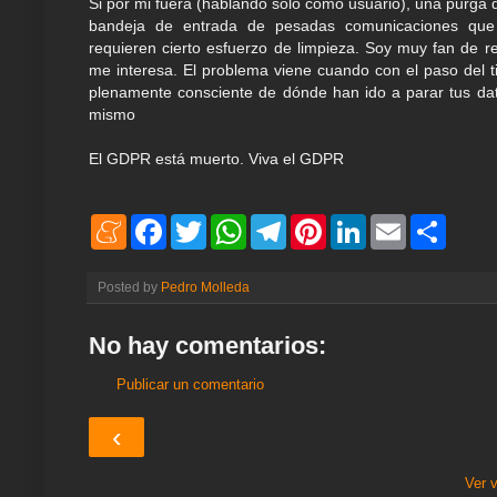
Si por mi fuera (hablando solo como usuario), una purga de
bandeja de entrada de pesadas comunicaciones que
requieren cierto esfuerzo de limpieza. Soy muy fan de r
me interesa. El problema viene cuando con el paso del 
plenamente consciente de dónde han ido a parar tus dat
mismo
El GDPR está muerto. Viva el GDPR
M
F
T
W
T
P
L
E
S
e
a
w
h
e
i
i
m
h
n
c
i
a
l
n
n
a
a
e
e
t
t
e
t
k
i
r
Posted by
Pedro Molleda
a
b
t
s
g
e
e
l
e
m
o
e
A
r
r
d
e
o
r
p
a
e
I
No hay comentarios:
k
p
m
s
n
t
Publicar un comentario
‹
Ver 