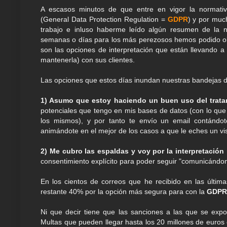
A escasos minutos de que entre en vigor la normati
(General Data Protection Regulation =
GDPR
) y por muc
trabajo e inluso haberme leído algún resumen de la n
semanas o días para los más perezosos hemos podido ob
son las opciones de interpretación que están llevando a
mantenerla) con sus clientes.
Las opciones que estos días inundan nuestras bandejas d
1) Asumo que estoy haciendo un buen uso del tratam
potenciales que tengo en mis bases de datos (con lo que 
los mismos), y por tanto te envío un email contándot
animándote en el mejor de los casos a que le eches un vi
2) Me cubro las espaldas y voy por la interpretación
consentimiento explícito para poder seguir "comunicándo
En los cientos de correos que he recibido en las últi
restante 40% por la opción más segura para con la
GDPR
Ni que decir tiene que las sanciones a las que se ex
Multas que pueden llegar hasta los 20 millones de euros 