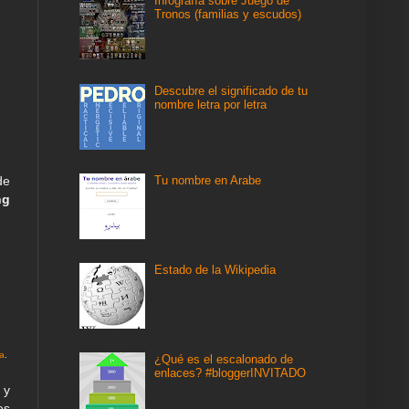
Infografía sobre Juego de
Tronos (familias y escudos)
Descubre el significado de tu
nombre letra por letra
Tu nombre en Arabe
de
ng
Estado de la Wikipedia
ia
.
¿Qué es el escalonado de
enlaces? #bloggerINVITADO
 y
es