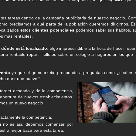
tes tareas dentro de la campaña publicitaria de nuestro negocio. Co
como precisamos a qué parte de la población queremos dirigirnos. Es
localizados estos
clientes potenciales
podemos saber sus hábitos, s
los más rentables.
y dónde está localizado
, algo imprescindible a la hora de hacer repar
sería rentable repartir folletos sobre un colegio a hogares en los que 
venta
ya que el geomarketing responde a preguntas como ¿cuál es 
ebo abrir uno nuevo?
 target deseado y de la competencia,
apertura de nuevos establecimientos.
brimos un nuevo negocio
exactamente la competencia.
Si no es así, debemos comenzar por
estra mejor baza para esta tarea.