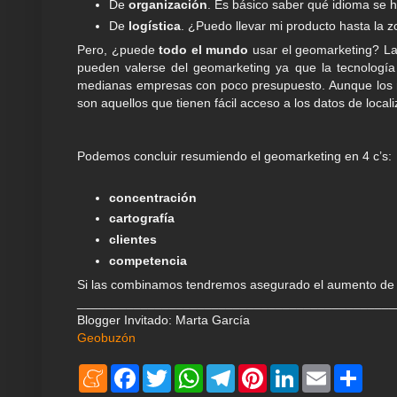
De
organización
. Es básico saber qué idioma se h
De
logística
. ¿Puedo llevar mi producto hasta la 
Pero, ¿puede
todo el mundo
usar el geomarketing? La
pueden valerse del geomarketing ya que la tecnología
medianas empresas con poco presupuesto. Aunque los n
son aquellos que tienen fácil acceso a los datos de loca
Podemos concluir resumiendo el geomarketing en 4 c’s:
concentración
cartografía
clientes
competencia
Si las combinamos tendremos asegurado el aumento de 
_____________________________________________
Blogger Invitado: Marta García
Geobuzón
M
F
T
W
T
P
L
E
S
e
a
w
h
e
i
i
m
h