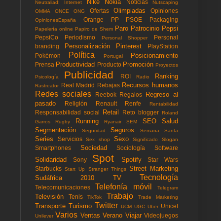
Nike
Nokia
Noticias
Neutraliad; Internet
Nutscaping
Olimpiadas
Ofertas
Opiniones
OMMA
ONCE
ONG
Orange
PP
PSOE
Packaging
OpinionesEspaña
Paro
Patrocinio
Pepsi
Papelería online
Papiro de Shem
PepsiCo
Periodismo
Personal
Personal Shopper
Personalización
Pinterest
branding
PlayStation
Política
Posicionamiento
Pokémon
Portugal
Productividad
Promoción
Prensa
Producto
Proyectos
Publicidad
Ranking
ROI
Psicología
Radio
Recursos humanos
Real Madrid
Rebajas
Rastreator
Redes sociales
Regreso al
Reebok
Regalos
pasado
Religión
Renault
Renfe
Rentabilidad
Retail
Responsabilidad social
Reto blogger
Roland
Running
SEO
Salud
Garros
Rugby
Ryanair
SEM
Segmentación
Seguros
Seguridad
Semana Santa
Series
Sexo
Servicios
Sex shop
Significado
Slogan
Sociedad
Smartphones
Sociología
Software
Spot
Solidaridad
Spotify
Sony
Star Wars
Street Marketing
Starbucks
Start Up
Stranger Things
Tecnología
Sudáfrica 2010
TV
Telefonía móvil
Telecomunicaciones
Telegram
Trabajo
Televisión
Tenis
TikTok
Trade Marketing
Twitter
Transporte
Turismo
Unicef
UCM
UGC
Uber
Varios
Ventas
Verano
Viajar
Videojuegos
Unilever