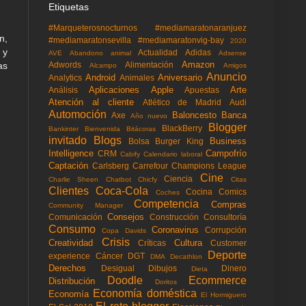
Etiquetas
#Marqueterosnocturnos
#mediamaratonaranjuez
n,
#mediamaratonsevilla
#mediamaratonvig-bay
2020
 y
Actualidad
Adidas
AVE
Abandono animal
Adsense
Amazon
as
Adwords
Alimentación
Alcampo
Amigos
Anuncio
Android
Aniversario
Analytics
Animales
Aplicaciones
Apple
Arte
Análisis
Apuestas
Atención al cliente
Atlético de Madrid
Audi
Automoción
Baloncesto
Banca
Axe
Año nuevo
Blogger
BlackBerry
Bankinter
Bienvenida
Bitácoras
invitado
Blogs
Business
Bolsa
Burger King
Intelligence
Campofrío
CRM
Cabify
Calendario laboral
Captación
Carlsberg
Carrefour
Champions League
Cine
Ciencia
Charlie Sheen
Chatbot
Chicfy
Citas
Clientes
Coca-Cola
Cocina
Comics
Coches
Competencia
Compras
Community Manager
Consejos
Comunicación
Construcción
Consultoría
Consumo
Coronavirus
Corrupción
Copa Davids
Crisis
Creatividad
Cultura
Críticas
Customer
Deporte
experience
Cáncer
DGT
DMA
Decathlon
Derechos
Desigual
Dibujos
Dinero
Dieta
Doodle
Ecommerce
Distribución
Doritos
Economía doméstica
Economía
El Hormiguero