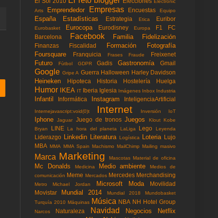
El reto blogger
El Sol 2010
Elecciones
Electronic
Empresas
Emprendedor
Encuestas
Arts
Equipo
España
Estadísticas
Estrategia
Euribor
Etica
Eurocopa
Eurodisney
F1
FC
Eurobasket
Europa
Facebook
Familia
Fidelización
Barcelona
Formación
Fotografía
Finanzas
Fiscalidad
Foursquare
Franquicia
Freixenet
Frases
Fraude
Futuro
Gastronomía
Gadis
Gmail
Fùtbol
GDPR
Google
Guerra
Halloween
Harley Davidson
Gripe A
Heineken
Hipoteca
Historia
Hostelería
Huelga
Humor
IKEA
Iberia
Iglesia
IT
Imágenes
Inbox
Industria
Infantil
Instagram
Informática
InteligenciaArtificial
Internet
Internejavascript:void(0)t
Inversión
IoT
Iphone
Juegos
Juego de tronos
Jaguar
Klout
Kobe
LINE
Lego
Bryan
La hora del planeta
LaLiga
Leyenda
Linkedin
Literatura
Loteria
Liderazgo
Lujo
Logística
MBA
MMA
MMA Spain
Machismo
MailChimp
Mailing masivo
Marketing
Marca
Mascotas
Material de oficina
Mc Donalds
Medio ambiente
Medicina
Medios de
Meme
Mercedes
Merchandising
comunicación
Mercados
Microsoft
Moda
Movilidad
Metro
Michael Jordan
Mundial 2014
Movistar
Mundial 2018
Mundobasket
Música
NBA
NH Hotel Group
Turquía 2010
Máquinas
Navidad
Negocios
Netflix
Naturaleza
Narcos