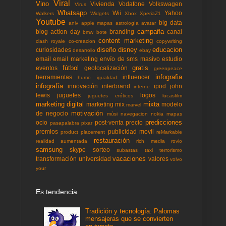
Viral
Vino
Vivienda
Vodafone
Volkswagen
Virus
Whatsapp
Wii
Yahoo
Walkers
Widgets
Xbox
XperiaZ1
Youtube
big data
aniv
apple mapas
astrología
avatar
campaña
blog action day
branding
canal
bmw
bote
content marketing
clash royale
co-creacion
copywriting
diseño
disney
educacion
curiosidades
desarrollo
ebay
email
email marketing
envío de sms masivo
estudio
fútbol
gratis
eventos
geolocalización
greenpeace
infografia
herramientas
influencer
humo
igualdad
infografía
innovación
interbrand
ipod
john
interne
lewis
juguetes
logos
juguetes eróticos
lucasfilm
marketing digital
mixta
marketing mix
modelo
marvel
motivación
de negocio
músi
navegacion
nokia mapas
predicciones
ocio
post-venta
precio
pasapalabra
pixar
premios
publicidad movil
product placement
reMarkable
restauración
realidad aumentada
rich media
rovio
samsung
skype
sorteo
subastas
taxi
terrorismo
vacaciones
transformación
universidad
valores
volvo
your
Es tendencia
Tradición y tecnología. Palomas
mensajeras que se convierten